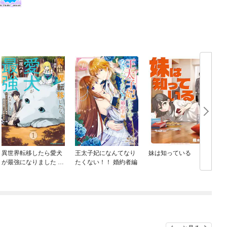
異世界転移したら愛犬
王太子妃になんてなり
妹は知っている
が最強になりました ～
たくない！！ 婚約者編
シルバーフェンリルと
俺が異世界暮らしを始
めたら～ THE COMIC