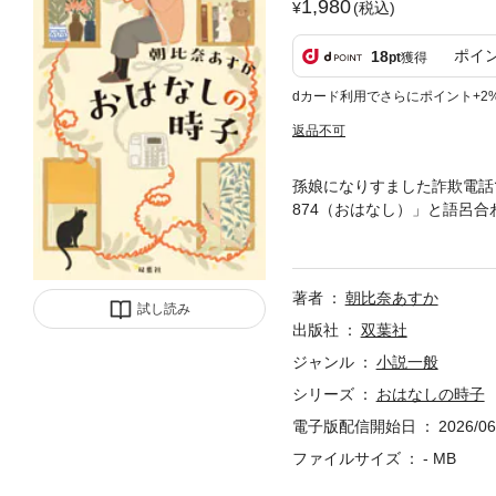
1,980
(税込)
ポイ
18
pt
獲得
dカード利用でさらにポイント+2
返品不可
孫娘になりすました詐欺電話
874（おはなし）」と語呂
苛まれていた時子は、同じよ
はなし電話」を開設する。一
もたらしてゆく。79歳、未
著者
朝比奈あすか
試し読み
出版社
双葉社
ジャンル
小説一般
シリーズ
おはなしの時子
電子版配信開始日
2026/06
ファイルサイズ
- MB