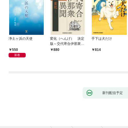
浄土ヶ浜の天使
変化（へんげ） 決定
手下は犬だけ
版～交代寄合伊那衆異
聞（1）～
550
880
814
新着
新刊配信予定