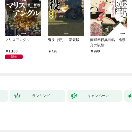
マリスアングル
鬼役（壱） 新装版
南町奉行異聞帖 襤褸
舟の以栢
1,100
726
990
新着
ランキング
キャンペーン