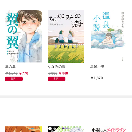
翼の翼
ななみの海
温泉小説
1,540
770
880
440
1,870
割引
割引