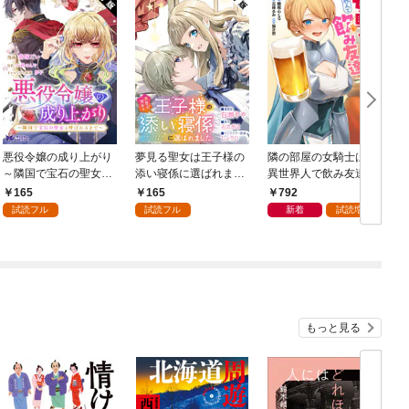
悪役令嬢の成り上がり
夢見る聖女は王子様の
隣の部屋の女騎士は、
～隣国で宝石の聖女と
添い寝係に選ばれまし
異世界人で飲み友達
呼ばれるまで～（コミ
た（コミック） 分冊版
（コミック） 1
165
165
792
ック） 分冊版 1
1
ク
試読フル
試読フル
新着
試読増量
もっと見る