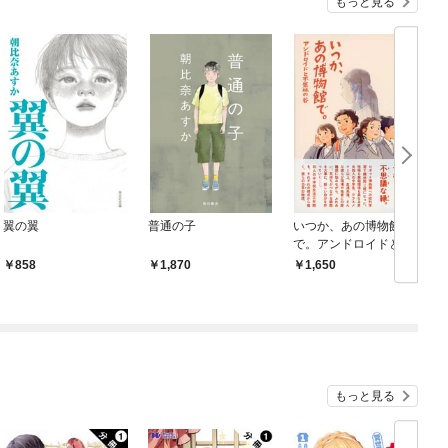
もっと見る
翼の翼
普通の子
いつか、あの博物館
で。アンドロイドと不
気味の谷
858
1,870
1,650
もっと見る