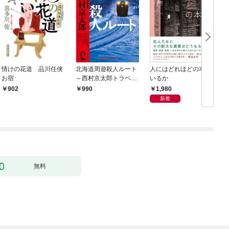
情けの花道 品川任侠
北海道周遊殺人ルート
人にはどれほどの本が
お宿
～西村京太郎トラベル
いるか
ミステリー・セレクシ
1,980
902
990
ョン（1）～
新着
無料