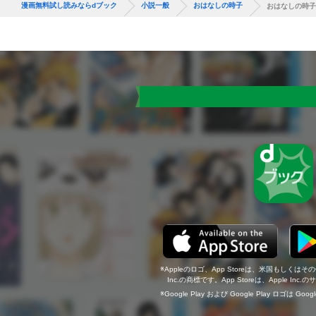
漫画無料試し読みならdブック
小説一般
おはなしの時子
おはなしの時子
Appleのロゴ、App Storeは、米国もしくはそ
Inc.の商標です。App Storeは、Apple In
Google Play および Google Play ロゴは Go