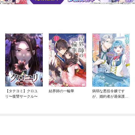
【タテヨミ】クロユ
結界師の一輪華
病弱な悪役令嬢です
リ〜復讐サークル〜
が、婚約者が過保護す
ぎて逃げ出したい(私た
ち犬猿の仲でしたよ
ね！？)