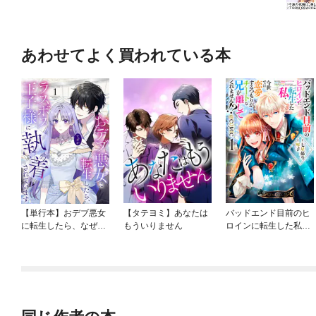
あわせてよく買われている本
【単行本】おデブ悪女
【タテヨミ】あなたは
バッドエンド目前のヒ
に転生したら、なぜか
もういりません
ロインに転生した私、
ラスボス王子様に執着
今世では恋愛するつも
されています
りがチートな兄が離し
てくれません！？@C
OMIC