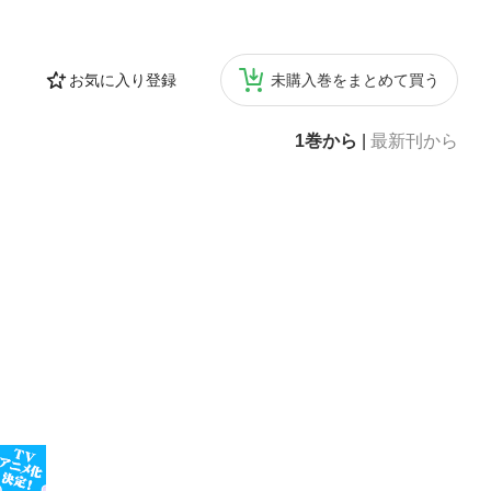
お気に入り登録
未購入巻をまとめて買う
1巻から
|
最新刊から