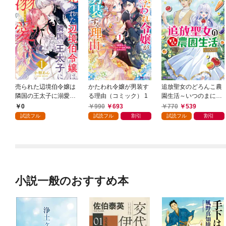
売られた辺境伯令嬢は
かたわれ令嬢が男装す
追放聖女のどろんこ農
隣国の王太子に溺愛さ
る理由（コミック） 1
園生活～いつのまにか
れる 1
隣国を救ってしまいま
0
990
693
770
539
した～（コミック） 1
試読フル
試読フル
割引
試読フル
割引
小説一般のおすすめ本