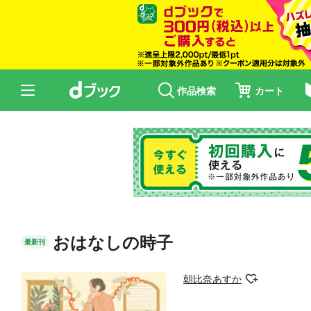
作品検索
カート
おはなしの時子
最新刊
朝比奈あすか