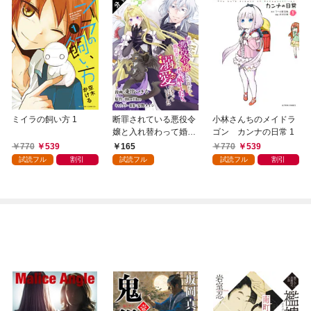
ミイラの飼い方 1
断罪されている悪役令
小林さんちのメイドラ
嬢と入れ替わって婚約
ゴン カンナの日常 1
者たちをぶっ飛ばした
770
539
165
770
539
ら、溺愛が待っていま
試読フル
割引
試読フル
試読フル
割引
した（コミック） 分冊
版 1