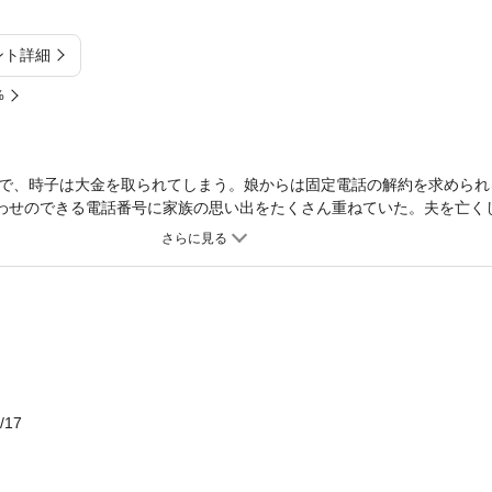
ント詳細
%
で、時子は大金を取られてしまう。娘からは固定電話の解約を求められ
合わせのできる電話番号に家族の思い出をたくさん重ねていた。夫を亡く
うに寂しさを抱えている人たちの話し相手になろうと、電話解約までの
期一会のおはなしに耳を澄まし、心を寄せる時間は、しだいに時子自身
来へ向けた決意を清々しく描いた長編小説。
/17