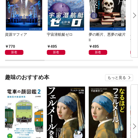
資源マフィア
宇宙潜航艇ゼロ
夢の断片、悪夢の破片
星間
Ⅱ
覚め
770
495
495
4
新着
新着
新着
趣味のおすすめ本
もっと見る