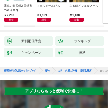
電車の顔図鑑2 国鉄型
フェルメールぴあ
なるほどフェルメール
大人
の鉄道車両
ハン
2,200
1,999
1,100
1,
新着
新着
新着
新刊配信予定
ランキング
キャンペーン
無料
漫画無料試し読みならdブック
趣味
ガタスタ屋の矜持 場外乱闘篇
ガタス
アプリならもっと便利で快適に！