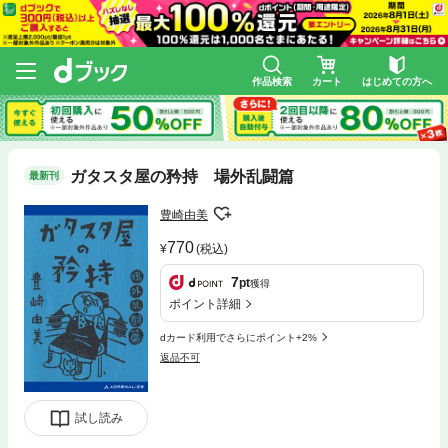
作品検索
カート
はじめての方へ
ガタスタ屋の矜持 場外乱闘篇
最新刊
豊崎由美
770
(税込)
7
pt
獲得
ポイント詳細
dカード利用でさらにポイント+2%
返品不可
試し読み