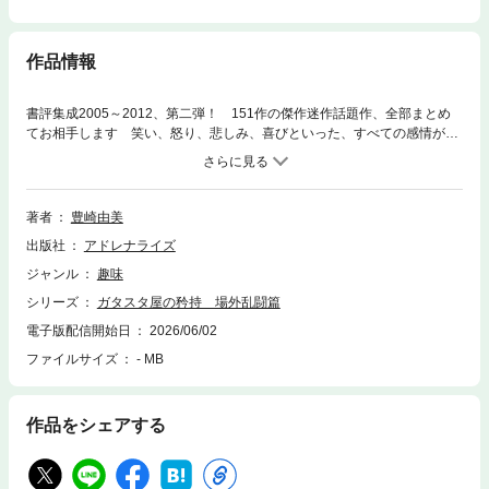
作品情報
書評集成2005～2012、第二弾！ 151作の傑作迷作話題作、全部まとめ
てお相手します 笑い、怒り、悲しみ、喜びといった、すべての感情が文
章から立ちのぼってきて、こちらの胸に真っ直ぐ飛び込んでくる。そんな
血肉の通った語りになっているんです。（略）アジアでもっともノーベル
賞に近い作家の、これは大きな大きな小説です。（本文より） ノーベル
賞作家の語り口を讃え、芥川賞の選評に「NO！」と怒る。人気芸人の文
著者
豊崎由美
才にのけぞり、旧約聖書を笑う。「TV Bros.」他、新聞・雑誌に掲載され
出版社
アドレナライズ
た書評を収録。●豊崎由美（とよざき・ゆみ）1961年、愛知県生まれのラ
イター、書評家。共著は大森望との『文学賞メッタ斬り！』（ちくま文
ジャンル
趣味
庫）シリーズ、岡野宏文との『百年の誤読』（ちくま文庫）、栗原裕一郎
シリーズ
ガタスタ屋の矜持 場外乱闘篇
との『石原慎太郎を読んでみた』（中公文庫）、広瀬大志との『カッコよ
くなきゃポエムじゃない！ 萌える現代詩入門』（思潮社）など。単著は
電子版配信開始日
2026/06/02
『勝てる読書』（河出書房新社）、『ガタスタ屋の矜持』（本の雑誌
ファイルサイズ
- MB
社）、『まるでダメ男じゃん！』（筑摩書房）、『時評書評』（教育評論
社）、『どうかしてました』（ホーム社）など。
作品をシェアする