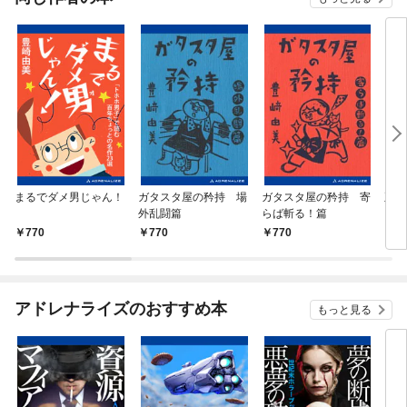
まるでダメ男じゃん！
ガタスタ屋の矜持 場
ガタスタ屋の矜持 寄
正直
外乱闘篇
らば斬る！篇
770
770
770
7
アドレナライズのおすすめ本
もっと見る