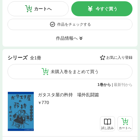
カートへ
今すぐ買う
作品をチェックする
作品情報へ
シリーズ
全1冊
お気に入り登録
未購入巻をまとめて買う
1巻から
|
最新刊から
ガタスタ屋の矜持 場外乱闘篇
770
試し読み
カートへ