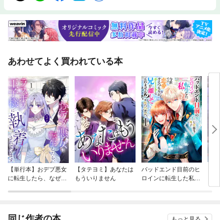
あわせてよく買われている本
【単行本】おデブ悪女
【タテヨミ】あなたは
バッドエンド目前のヒ
【タ
に転生したら、なぜか
もういりません
ロインに転生した私、
リ〜
ラスボス王子様に執着
今世では恋愛するつも
されています
りがチートな兄が離し
てくれません！？@C
OMIC
同じ作者の本
もっと見る