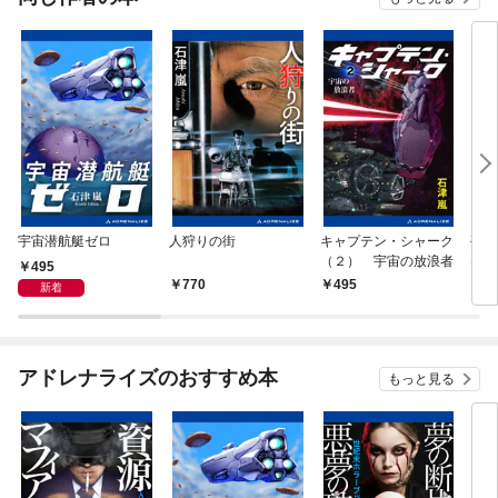
宇宙潜航艇ゼロ
人狩りの街
キャプテン・シャーク
孤狼
（２） 宇宙の放浪者
け
495
770
495
4
新着
アドレナライズのおすすめ本
もっと見る