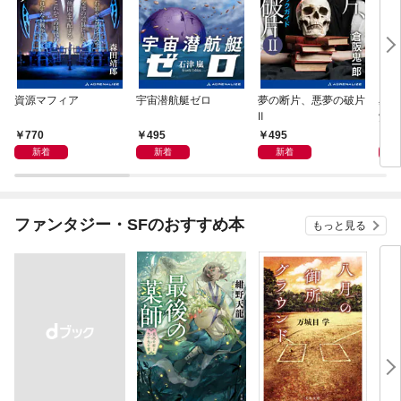
資源マフィア
宇宙潜航艇ゼロ
夢の断片、悪夢の破片
星間
Ⅱ
覚め
770
495
495
4
新着
新着
新着
ファンタジー・SFのおすすめ本
もっと見る