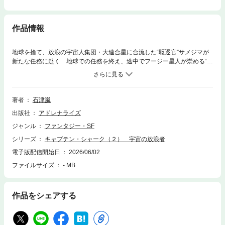
作品情報
地球を捨て、放浪の宇宙人集団・大連合星に合流した“駆逐官”サメジマが
新たな任務に赴く 地球での任務を終え、途中でフージー星人が崇める“心
皇”カドーマを救出したサメジマ。彼は、大連合星を目指して広大な宇宙空
間へと旅立った。死滅した恒星系から逃れ出て、新しい惑星を探す放浪の
宇宙人集団・大連合星……これが地球を捨てたサメジマの第二の故郷だっ
た。だが、束の間の休息後、侵略を受けた大連合星の開発基地の救出に向
著者
石津嵐
かったサメジマは、激しい戦闘の後、追いつめた侵略者の正体を知って愕
出版社
アドレナライズ
然とした。その侵略者とは、地球人だったのだ！ 任務に忠実にあろうと
するならば、同胞を逮捕しなければならないが……。 大宇宙を舞台にし
ジャンル
ファンタジー・SF
たスペース・オペラ「キャプテン・シャーク」シリーズ、第２弾。●石津
シリーズ
キャプテン・シャーク（２） 宇宙の放浪者
嵐（いしづ・あらし）1938年、福島県いわき市生まれ。日大中退後、手塚
治虫に師事し、虫プロダクションの文芸課長として日本初のテレビアニメ
電子版配信開始日
2026/06/02
『鉄腕アトム』の脚本を担当して以来、数多くの作品に携わる。旺文社の
ファイルサイズ
- MB
雑誌『中一時代』から『中三時代』などにジュブナイルを発表後、豊田有
恒からの依頼による『宇宙戦艦ヤマト』の小説化で本格的に作家活動へ。
SF、サスペンス小説など著作多数。
作品をシェアする