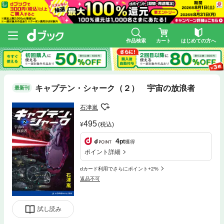
作品検索
カート
はじめての方へ
キャプテン・シャーク（２） 宇宙の放浪者
最新刊
石津嵐
495
(税込)
4
pt
獲得
ポイント詳細
dカード利用でさらにポイント+2%
返品不可
試し読み