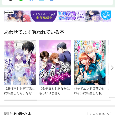
あわせてよく買われている本
【単行本】おデブ悪女
【タテヨミ】あなたは
バッドエンド目前のヒ
結界
に転生したら、なぜか
もういりません
ロインに転生した私、
ラスボス王子様に執着
今世では恋愛するつも
されています
りがチートな兄が離し
てくれません！？@C
OMIC
同じ作者の本
もっと見る