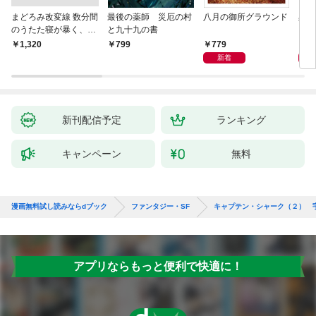
まどろみ改変線 数分間
最後の薬師 災厄の村
八月の御所グラウンド
黒い
のうたた寝が暴く、18
と九十九の書
0度反転した世界の謎
779
8
￥1,320
799
新着
新刊配信予定
ランキング
キャンペーン
無料
漫画無料試し読みならdブック
ファンタジー・SF
キャプテン・シャーク（２） 
アプリならもっと便利で快適に！