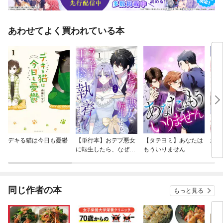
あわせてよく買われている本
デキる猫は今日も憂鬱
【単行本】おデブ悪女
【タテヨミ】あなたは
結界
に転生したら、なぜか
もういりません
ラスボス王子様に執着
されています
同じ作者の本
もっと見る