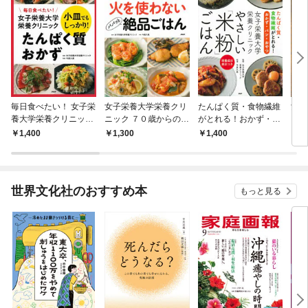
毎日食べたい！ 女子栄
女子栄養大学栄養クリ
たんぱく質・食物繊維
女子
養大学栄養クリニック
ニック ７０歳からの
がとれる！おかず・パ
ニッ
小皿でもしっかり！ た
火を使わないパパッと
ン・おやつ 女子栄養大
け絶
1,400
1,300
1,400
1,
んぱく質おかず
絶品ごはん
学栄養クリニック やさ
しい「米粉」ごはん
世界文化社のおすすめ本
もっと見る