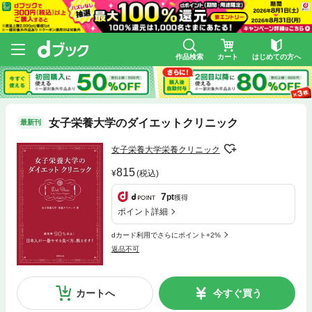
作品検索
カート
はじめての方へ
女子栄養大学のダイエットクリニック
最新刊
女子栄養大学栄養クリニック
815
(税込)
7
pt
獲得
ポイント詳細
dカード利用でさらにポイント+2%
返品不可
カートへ
今すぐ買う