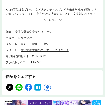
※この商品はタブレットなど大きいディスプレイを備えた端末で読むこと
に適しています。また、文字だけを拡大することや、文字列のハイライ
ト、検索、辞書の参照、引用などの機能が使用できません。日本の栄養学
のパイオニア・女子栄養大学の栄養クリニックで40年以上続いている人気
ダイエット講座「ヘルシーダイエットコース」の内容が本になりました。
500Kcal台のバランスのいい食事を基本に、最新栄養学を駆使してやせる
著者
女子栄養大学栄養クリニック
成功率90％以上の秘密のメソッドを初公開。ウォーキングやストレッチな
出版社
世界文化社
ど、ダイエット効果をさらに高めるエクササイズ指導も付いた超実践的な
内容です。半年で体重10キロ減、ウエスト15センチ減も続々！美肌効果も
ジャンル
暮らし・健康・子育て
抜群！食べてキレイにやせる「一生モノ」のダイエットメソッドです。
シリーズ
女子栄養大学のダイエットクリニック
電子版配信開始日
2017/12/31
ファイルサイズ
11.67 MB
作品をシェアする