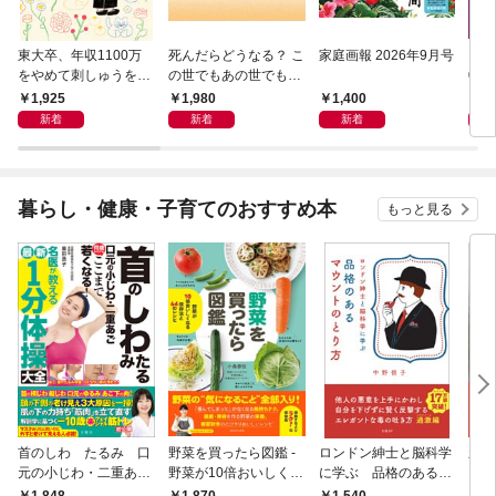
東大卒、年収1100万
死んだらどうなる？ こ
家庭画報 2026年9月号
レク
をやめて刺しゅうをは
の世でもあの世でも幸
0月
じめたワケ 冷めたまま
せになれる、究極の法
1,925
1,980
1,400
1,
働きつづける前に
則
新着
新着
新着
暮らし・健康・子育てのおすすめ本
もっと見る
首のしわ たるみ 口
野菜を買ったら図鑑 -
ロンドン紳士と脳科学
新版
元の小じわ・二重あ
野菜が10倍おいしくな
に学ぶ 品格のあるマ
ご 何歳からでもここ
る保存法と64のレシピ
ウントのとり方
1,848
1,870
1,540
1,