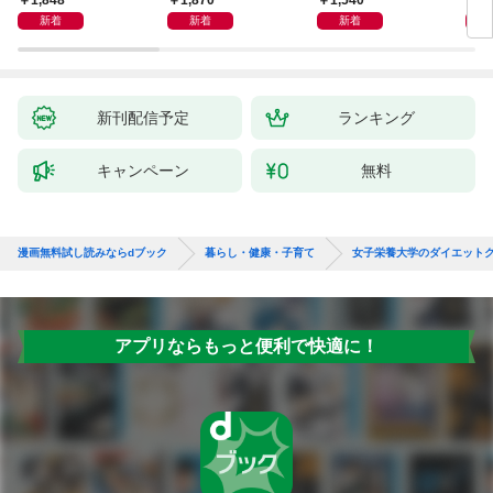
まで若くなる！ 名医
-
新着
新着
新着
が教える最新１分体操
大全
新刊配信予定
ランキング
キャンペーン
無料
漫画無料試し読みならdブック
暮らし・健康・子育て
女子栄養大学のダイエット
アプリならもっと便利で快適に！