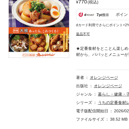
770
(税込)
ポイン
7
pt
獲得
dカード利用でさらにポイント+2
返品不可
★定番食材をとことん楽しめ
材から、パパッとメニューが
のごちそうやふだんのごはん
もも肉の絶品おかず大根と鶏
シチュー／大根と鶏もも肉の
著者
オレンジページ
ーズ煮／大根と鶏もも肉のエ
甘みそ炒め／大根と豚バラの
出版社
オレンジページ
ルのトマトスープ／大根と豚
ジャンル
暮らし・健康・
ダ／大根と鶏むねのみそグラ
シリーズ
うちの定番食材
たし／大根と手羽元のオイス
ピリ辛煮／大根と牛肉の中華
電子版配信開始日
2026/02
のはさみカツ／大根たっぷり
ファイルサイズ
38.52 MB
／大根のそぼろケチャップ煮
帆立てのマヨグラタン／大根