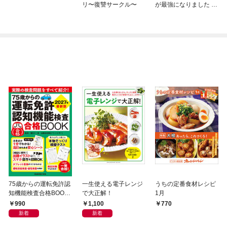
リ〜復讐サークル〜
が最強になりました ～
シルバーフェンリルと
俺が異世界暮らしを始
めたら～ THE COMIC
75歳からの運転免許認
一生使える電子レンジ
うちの定番食材レシピ
知機能検査合格BOOK
で大正解！
1月
2027年最新版
990
1,100
770
新着
新着