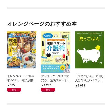
オレンジページのおすすめ本
オレンジページ 2026
デジタルグッズ活用で
『肉でごはん』 大切な
年 8/17号（電子版限定
安心！ 遠隔スマート介
人に作りたい！ラクラ
特典付き）
護術
ク、happyごはん
575
1,287
1,078
新着
新着