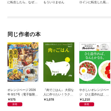
に転生したら、なぜか
もういりません
ロインに転生した私、
ラスボス王子様に執着
今世では恋愛するつも
されています
りがチートな兄が離し
てくれません！？@C
OMIC
同じ作者の本
オレンジページ 2026
『肉でごはん』 大切な
やさしいオレンジペー
年 8/17号（電子版限定
人に作りたい！ラクラ
ジ ひと皿作れば、な
特典付き）
ク、happyごはん
んとかなる。
575
1,210
1,078
新着
新着