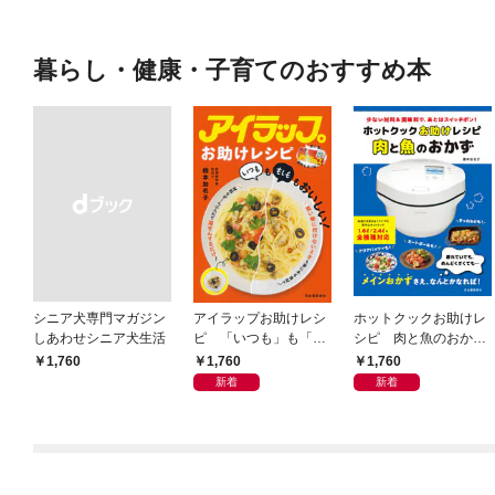
暮らし・健康・子育てのおすすめ本
シニア犬専門マガジン
アイラップお助けレシ
ホットクックお助けレ
しあわせシニア犬生活
ピ 「いつも」も「も
シピ 肉と魚のおか
しも」もおいしい！
ず 少ない材料＆調味
1,760
1,760
￥1,760
料で、あとはスイッチ
新着
新着
ポン！