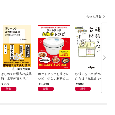
もっと見る
はじめての漢方相談薬
ホットクックお助けレ
頑張らない台所 60歳
局 水草体質とサボテ
シピ 少ない材料＆調
からは「丸見えキッチ
ン体質
味料で、あとはスイッ
ン」でラクしておいし
990
1,760
990
チポン！
い
新着
新着
新着