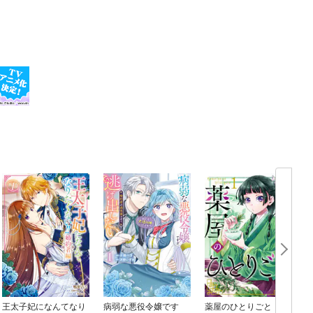
肉のミルフィー
タン／なすのト
なし！大根の新定
食材レシピ」シ
にあたり一部コン
つくろ！』、『れ
す。
王太子妃になんてなり
病弱な悪役令嬢です
薬屋のひとりごと