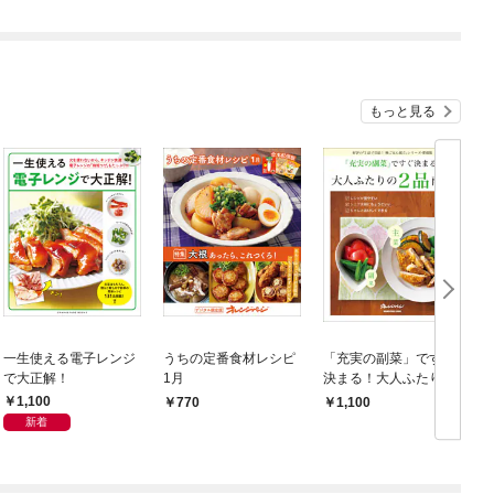
もっと見る
一生使える電子レンジ
うちの定番食材レシピ
「充実の副菜」ですぐ
で大正解！
1月
決まる！大人ふたりの
2品献立
1,100
770
1,100
新着