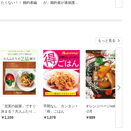
たくない！！ 婚約者編
が、婚約者が過保護す
ぎて逃げ出したい(私た
ち犬猿の仲でしたよ
ね！？)
もっと見る
「充実の副菜」ですぐ
手間なし、カンタン！
オレンジページvalue1
決まる！大人ふたりの
「得」ごはん
-2月
2品献立
1,100
1,078
889