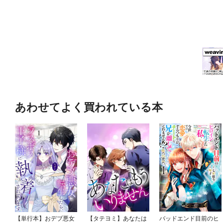
トとたらのグラタン／チキン
ユみそグラタン／豚肉とカリ
マトミートエッググラタン／
番 「フライド大根」いつで
リーズ、「あるものでここま
テンツを変更・追加・削除し
んこん・ごぼうあったら、こ
あわせてよく買われている本
【単行本】おデブ悪女
【タテヨミ】あなたは
バッドエンド目前のヒ