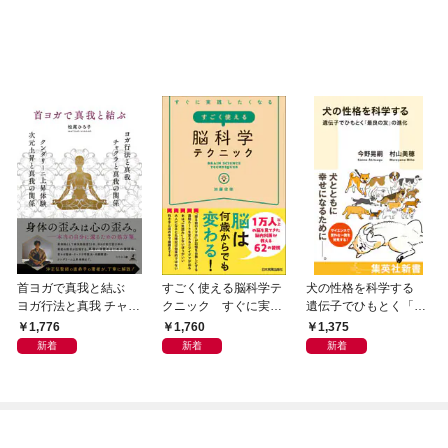
首ヨガで真我と結ぶ
すごく使える脳科学テ
犬の性格を科学する
ヨガ行法と真我 チャク
クニック すぐに実践
遺伝子でひもとく「最
ラと真我の関係 クンダ
したくなる
良の友」の進化
1,776
1,760
1,375
リーニ上昇体験 次元上
新着
新着
新着
昇と真我の関係