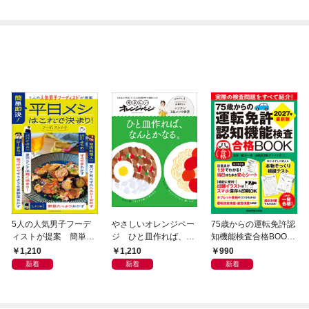
5人の人気男子フーデ
やさしいオレンジペー
75歳からの運転免許認
ィストが提案 簡単即
ジ ひと皿作れば、な
知機能検査合格BOOK
決！平日メシはこれで
んとかなる。
2027年最新版
1,210
1,210
990
決まり！
新着
新着
新着