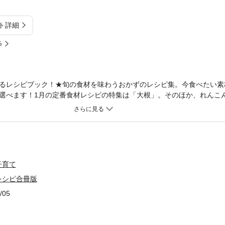
ト詳細
%
るレシピブック！★旬の食材を味わうおかずのレシピ集。今食べたい素
選べます！1月の定番食材レシピの特集は「大根」。そのほか、れんこ
にもっと食べたい気軽なグラタンをご紹介！《コンテンツの紹介》●名
もも肉のべっこう煮／大根と鶏もも肉のガーリックソテー／大根と鶏も
トマト煮／大根と鶏もも肉のごま煮／大根と鶏もも肉の韓国風煮／大根
スニックスープ●大根のメインおかず豚肉巻き大根の和風カレーソテー
おろし煮／焼き大根の豚キムチ 温たまのせ／大根と豚バラの甘辛煮／
こまの香りかき揚げ／大根と豚こまのオイスター煮／大根と豚こまのし
子育て
タン／大根と鶏むねの照りマヨ煮／大根と鶏むねのチリソース／大根と
レシピ合冊版
ターみそ煮／大根と手羽元のポトフー／大根の牛肉巻き ソース照り焼
風おかずサラダ／大根と牛肉のマヨ炒め／大根と牛肉の梅じょうゆ煮／
/05
チーズつくね／大根と鶏だんごのおでん風／ダブル大根餃子／大根ステ
／大根とぶりの甘辛煮／大根とえびのかき揚げ／大根とえびのエスニッ
とかきのクリーム煮●大根の即！味しみ炒め薄切り大根の回鍋肉風／ひ