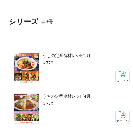
ンプルー／細切り大根の青椒
根のチャプチェ風●大根が主
おろし鍋／大根とぶりの寄せ
シリーズ
全8冊
ん入り中華風肉だんご／れん
こしょう炒め／れんこん入り
よだれ鶏風れんこんサラダ／
鶏手羽のポトフー／れんこん
れんこんと豚こまのしょうが
と牛肉のすき煮／れんこんの
うちの定番食材レシピ1月
れんこんとひき肉のピリ辛炒
770
き●ごぼう×鶏もも肉のとっ
煮／ごぼうと鶏肉のにんにく
肉のかき揚げ／ごぼうと豚バ
カートへ
と鶏むねの濃厚だしつゆ鍋／
ーすき煮／ごぼう入りハッシ
うちの定番食材レシピ4月
り焼き／ごぼうのキーマカレ
770
ネ／大根の塩昆布あえ レモ
根の卵とじ／大根とツナの煮
パプリカのピクルス／大根と
カートへ
根の皮のナムル／大根葉とじ
がスープ／油揚げのみぞれ汁