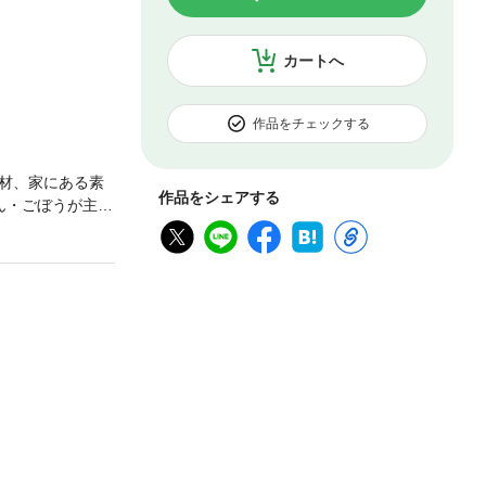
カートへ
作品をチェックする
材、家にある素
作品をシェアする
ん・ごぼうが主役
コンビ！大根×鶏
も肉のクリーム
と鶏もも肉のチ
／大根と豚バラの
大根と豚こまボー
ゃぶしゃぶサラ
手羽先の揚げび
き／大根と牛肉の
大根と鶏ひき肉
ーキ 肉みそのせ
ク炒め／大根と
らひら大根のチャ