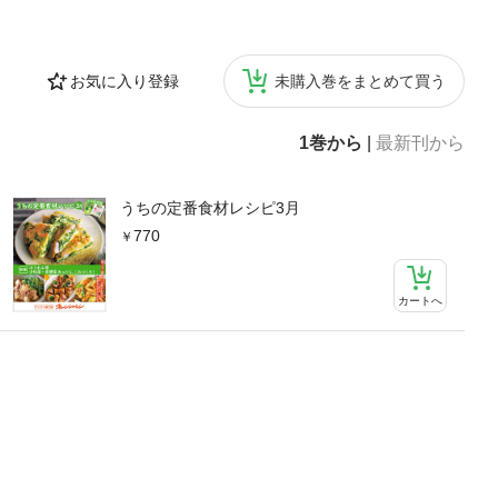
め／せん切り大
肉のゆずこしょう
んつくね／れんこ
お気に入り登録
未購入巻をまとめて買う
鶏そぼろのゆず
リックステーキ／
め／れんこんと
1巻から
|
最新刊から
イシー肉巻き／
炒め／れんこん
ームグラタン／
うちの定番食材レシピ3月
の香味マリネ焼
770
うと鶏肉のトマト
おかずごぼうと豚
ゲタン風／ごぼう
カートへ
牛肉のだしカレ
巻きつくねの照
粒マスタードマリ
げの甘辛炒め／大
漬け風／大根と
おかかみそ／大
ひき肉のしょう
タンマッシュポテ