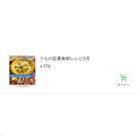
肉絲／細切り大根のキーマカレー／ひらひら大根と豚こまの七味マヨ炒
役の鍋大根とやわらか鶏だんごのおろし鍋／大根と牛肉のキムチ鍋／鶏
鍋／大根と豚肉のカレー鍋●れんこん×鶏ひき肉の大満足おかずれんこ
こんと鶏だんごのクリームシチュー／甘辛れんこん肉詰め／れんこんと
鶏シュウマイ●れんこんのメインおかず厚切りれんこんとチキンのガー
れんこんと手羽先の甘辛しょうゆ煮／ほっくりれんこんと鶏肉の黒酢炒
肉巻きのねぎソースがけ／れんこんのおかずきんぴら／れんこんのスパ
みそ炒め／れんこんと豚こまのトマト煮／れんこんと牛肉のオイスター
プルコギ風／れんこんサンドのソース照り焼き／れんこんのミートクリ
うちの定番食材レシピ2月
め／れんこんえびマヨ／れんこんと鮭のしょうが蒸し／れんこんとさば
770
ておきレシピごぼうと鶏肉の洋風煮込み／ごぼうのピリ辛いり鶏／ごぼ
みそ炒め／ごぼうと鶏肉の柳川風／鶏ごぼう混ぜご飯●ごぼうのメイン
ラのみそ煮 ／ごぼうと豚こまのキムチいり煮／ごぼうと手羽元のサム
カートへ
ごぼうと手羽中とピーマンの甘辛煮／ごぼうの肉巻きフライ／ごぼうと
ュドビーフ／ごぼう入り和風バーグ／ごぼうのみそそぼろ炒め／ごぼう
ー／ごまみそごぼうつくね●とことん使える！大根のサブおかず大根の
ン風味／塩もみ大根の梅サラダ／大根とハムのチーズ焼き／大根と油揚
もの／大根とベーコンの黒こしょう炒め／大根の甘酢漬け／大根の福神
りんごのマリネ／大根葉のさっとゆで／大根の皮のきんぴら／大根葉の
ゃこのふりかけ／大根の皮の浅漬け／大根とベーコンのスープ／大根と
／大根とえのきのみそ汁●ふだんのごはんにもっと食べたい気軽なグラ