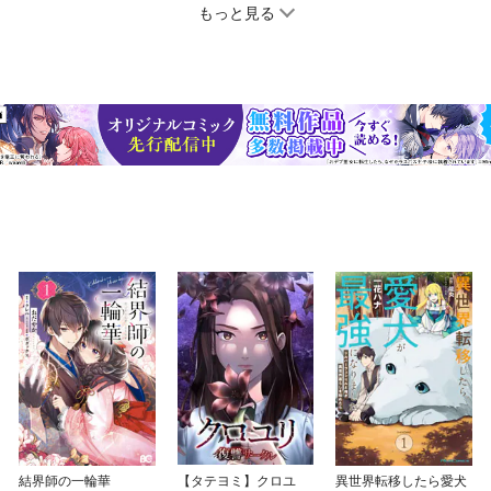
のトマトマカロニグラタン／肉巻きキャベツのマヨグラタン／白菜と豚
もっと見る
フラワーのカレーモッツァレラグラタン／チキンとブロッコリーのグラ
おろしれんこんの和風グラタン〈Column〉やみつき・リピート間違い
も使えて超便利！冷凍大根おろしのススメ※本コンテンツは「うちの定番
でできる♪」シリーズの内容を合本したデジタル限定版です。合本配信
ております。※「うちの定番食材レシピ1 月」は『大根あったら、これ
れつくろ！』、『温まりたいとき、これつくろ！』をもとにしておりま
結界師の一輪華
【タテヨミ】クロユ
異世界転移したら愛犬