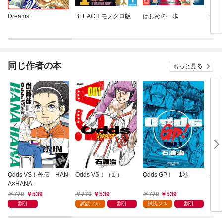
Dreams
BLEACH モノクロ版
はじめの一歩
鋼の
同じ作者の本
もっと見る
Odds VS！外伝 HAN
Odds VS！（１）
Odds GP！ 1巻
石渡
A×HANA
＝ピ
770
539
770
539
770
539
5
割引
試読フル
割引
試読フル
割引