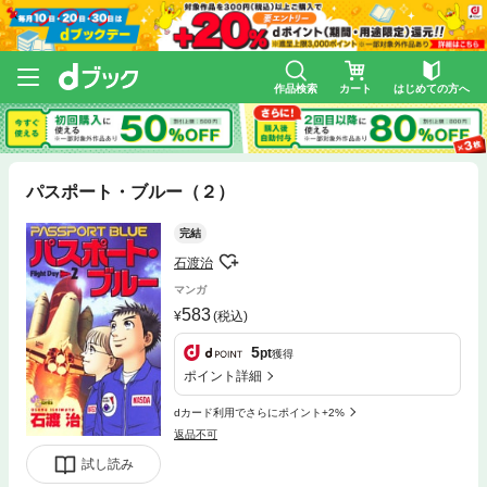
作品検索
カート
はじめての方へ
パスポート・ブルー（２）
完結
石渡治
マンガ
583
(税込)
5
pt
獲得
ポイント詳細
dカード利用でさらにポイント+2%
返品不可
試し読み