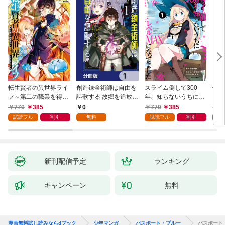
転生賢者の異世界ライ
創造錬金術師は自由を
スライム倒して300
信長
フ～第二の職業を得
謳歌する 故郷を追放さ
年、知らないうちにレ
て、世界最強になりま
れたら、魔王のお膝元
ベルMAXになってまし
770
385
0
770
385
7
した～ 1巻
で超絶効果のマジック
た 1巻
試読フル
割引
無料
試読フル
割引
試
アイテム作り放題にな
りました【分冊版】
1
新刊配信予定
ランキング
キャンペーン
無料
漫画無料試し読みならdブック
少年マンガ
パスポート・ブルー
パスポート