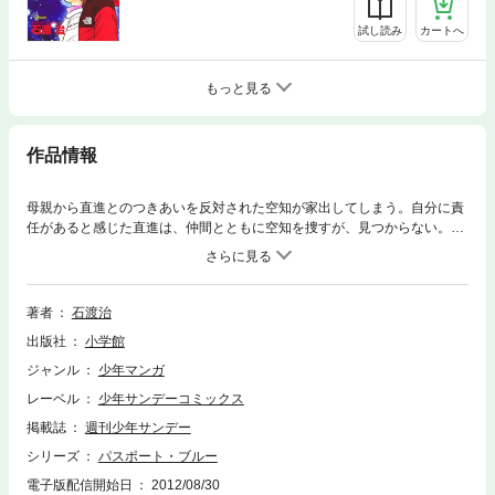
試し読み
カートへ
もっと見る
作品情報
母親から直進とのつきあいを反対された空知が家出してしまう。自分に責
任があると感じた直進は、仲間とともに空知を捜すが、見つからない。空
知の行きそうな場所を何とか思い出そうとする直進は、ふたりが初めて出
会った場所にいるのでは、とひらめくのだが……
著者
石渡治
出版社
小学館
ジャンル
少年マンガ
レーベル
少年サンデーコミックス
掲載誌
週刊少年サンデー
シリーズ
パスポート・ブルー
電子版配信開始日
2012/08/30