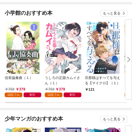
小学館のおすすめ本
もっと見る
信長協奏曲（１）
うしろの正面カムイさ
旦那様はすべてを与え
はじ
ん（１）
る【マイクロ】（１）
（１
759
379
759
379
7
121
試読フル
割引
試読フル
割引
試
少年マンガのおすすめ本
もっと見る