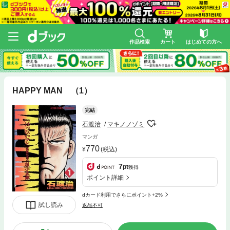
作品検索
カート
はじめての方へ
HAPPY MAN （1）
完結
石渡治
マキノノゾミ
マンガ
770
(税込)
7
pt
獲得
ポイント詳細
dカード利用でさらにポイント+2%
試し読み
返品不可