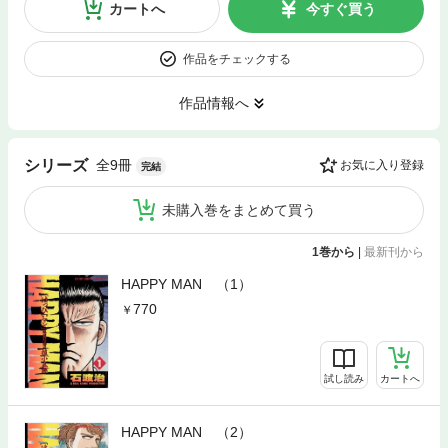
カートへ
今すぐ買う
作品をチェックする
作品情報へ
全9冊
シリーズ
お気に入り登録
完結
未購入巻をまとめて買う
1巻から
|
最新刊から
HAPPY MAN （1）
770
試し読み
カートへ
HAPPY MAN （2）