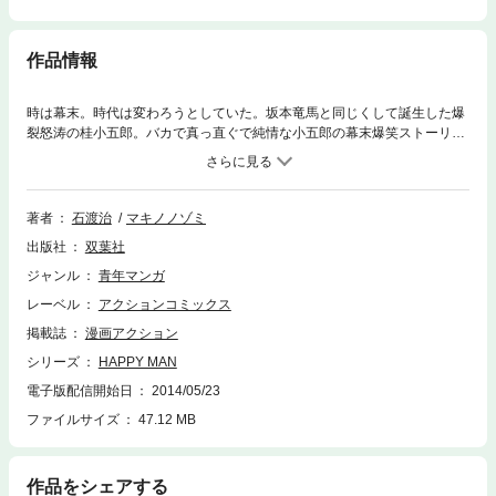
作品情報
時は幕末。時代は変わろうとしていた。坂本竜馬と同じくして誕生した爆
裂怒涛の桂小五郎。バカで真っ直ぐで純情な小五郎の幕末爆笑ストーリ
ー！幕末過激派筆頭 長州藩 桂小五郎の通るところ敵なし！？
著者
石渡治
マキノノゾミ
出版社
双葉社
ジャンル
青年マンガ
レーベル
アクションコミックス
掲載誌
漫画アクション
シリーズ
HAPPY MAN
電子版配信開始日
2014/05/23
ファイルサイズ
47.12 MB
作品をシェアする