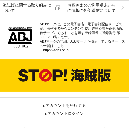
海賊版に関する取り組みに
お客さまのご利用端末から
ついて
の情報の外部送信について
ABJマークは、この電子書店・電子書籍配信サービス
が、著作権者からコンテンツ使用許諾を得た正規版配
信サービスであることを示す登録商標（登録番号 第
6091713号）です。
ABJマークの詳細、ABJマークを掲示しているサービス
の一覧はこちら
→
https://aebs.or.jp/
dアカウントを発行する
dアカウントログイン