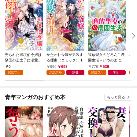
売られた辺境伯令嬢は
かたわれ令嬢が男装す
追放聖女のどろんこ農
小林
隣国の王太子に溺愛さ
る理由（コミック） 1
園生活～いつのまにか
ゴン
れる 1
隣国を救ってしまいま
0
990
693
770
539
7
した～（コミック） 1
試読フル
試読フル
割引
試読フル
割引
試
青年マンガのおすすめ本
もっと見る