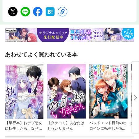
あわせてよく買われている本
【単行本】おデブ悪女
【タテヨミ】あなたは
バッドエンド目前のヒ
結界
に転生したら、なぜか
もういりません
ロインに転生した私、
ラスボス王子様に執着
今世では恋愛するつも