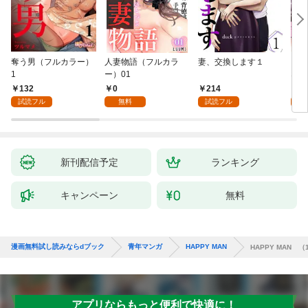
奪う男（フルカラー）
人妻物語（フルカラ
妻、交換します１
ごめ
1
ー）01
ない
132
0
214
1
試読フル
無料
試読フル
試
新刊配信予定
ランキング
キャンペーン
無料
漫画無料試し読みならdブック
青年マンガ
HAPPY MAN
HAPPY MAN （
アプリならもっと便利で快適に！