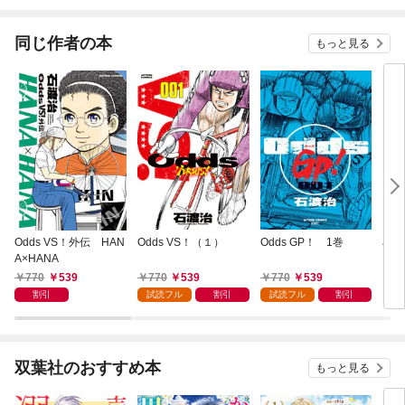
されています
りがチートな兄が離し
てくれません！？@C
OMIC
同じ作者の本
もっと見る
Odds VS！外伝 HAN
Odds VS！（１）
Odds GP！ 1巻
石渡
A×HANA
＝ピ
770
539
770
539
770
539
5
割引
試読フル
割引
試読フル
割引
双葉社のおすすめ本
もっと見る