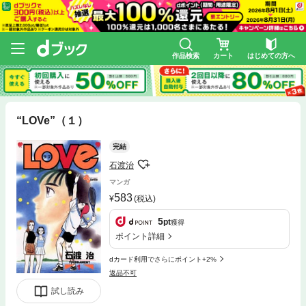
作品検索
カート
はじめての方へ
“LOVe”（１）
完結
石渡治
マンガ
583
(税込)
5
pt
獲得
ポイント詳細
dカード利用でさらにポイント+2%
返品不可
試し読み