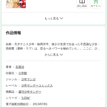
試し読み
カートへ
もっと見る
作品情報
自称・天才テニス少年・鯨岡洋平。彼が小笠原で出会った不思議な少女・
高樹愛（通称・ラブ）は、恐るべきパワーを秘めていた…。ここに、ひと
りの天才テニスプレーヤーが誕生する！！ボクシング漫画「B・B」の続編
として描かれた、高樹りょうの娘の物語！！
著者
石渡治
出版社
小学館
ジャンル
少年マンガ
レーベル
少年サンデーコミックス
掲載誌
週刊少年サンデー
シリーズ
“LOVe”
電子版配信開始日
2013/07/01