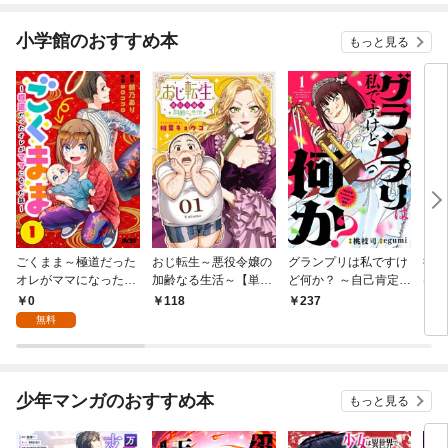
小学館のおすすめ本
もっと見る
ごくまま～極道だった
おじ転生～悪役令嬢の
グランプリは私ですけ
後宮
オレがママになった話
加齢なる生活～【単
ど何か？ ～自己肯定モ
は謎
～【単話】（１）
話】（１）
ンスターのミスコン無
（１
0
118
237
2
双～【単話】（１）
無料
少年マンガのおすすめ本
もっと見る