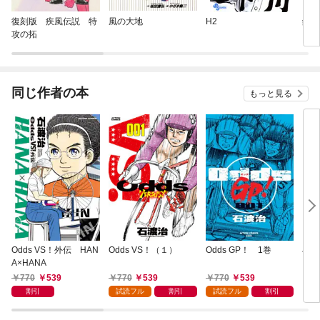
復刻版 疾風伝説 特
風の大地
H2
鋼の
攻の拓
同じ作者の本
もっと見る
Odds VS！外伝 HAN
Odds VS！（１）
Odds GP！ 1巻
石渡
A×HANA
＝ピ
770
539
770
539
770
539
5
割引
試読フル
割引
試読フル
割引