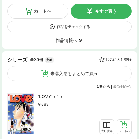
カートへ
今すぐ買う
作品をチェックする
作品情報へ
全30冊
シリーズ
お気に入り登録
完結
未購入巻をまとめて買う
1巻から
|
最新刊から
“LOVe”（１）
583
試し読み
カートへ