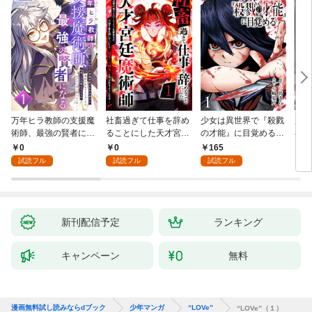
万年ヒラ教師の支援魔
社畜過ぎて仕事を辞め
少女は異世界で『殺戮
魔王
術師、最強の賢者にな
ることにした天才宮廷
の才能』に目覚める
者パ
る～不人気の支援魔術
魔術師～辺境の地でス
(話売り) #1
やっ
0
0
165
2
師は給料泥棒だと魔術
ローライフを夢見る
試読フル
試読フル
試読フル
大学をクビになった
が、不届き者を倒して
が、出世した元教え子
いたら『最果ての魔
たちのおかげで何も困
女』と呼ばれるように
らない件～ 第1話
なる～ 第1話
新刊配信予定
ランキング
キャンペーン
無料
漫画無料試し読みならdブック
少年マンガ
“LOVe”
“LOVe”（１）