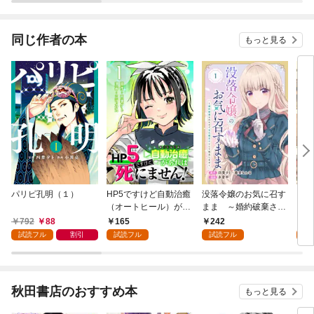
同じ作者の本
もっと見る
パリピ孔明（１）
HP5ですけど自動治癒
没落令嬢のお気に召す
【単
（オートヒール）があ
まま ～婚約破棄され
じさ
れば死にません！(話
たので宝石鑑定士とし
792
88
165
242
0
売り) #1
て独立します～（コミ
試読フル
割引
試読フル
試読フル
ック）【分冊版】 1
秋田書店のおすすめ本
もっと見る