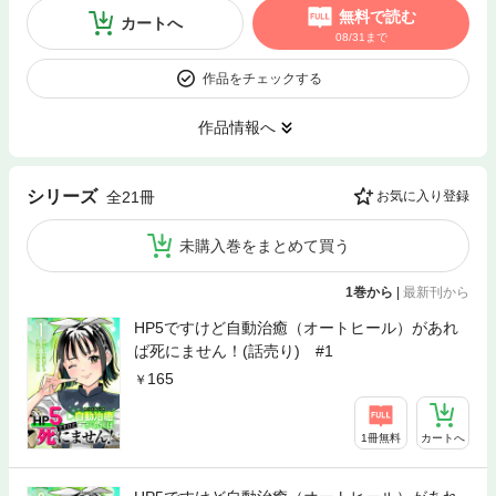
無料で読む
カートへ
08/31まで
作品をチェックする
作品情報へ
シリーズ
全21冊
お気に入り登録
未購入巻をまとめて買う
1巻から
|
最新刊から
HP5ですけど自動治癒（オートヒール）があれ
ば死にません！(話売り) #1
165
1冊無料
カートへ