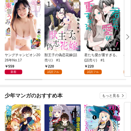
ヤングチャンピオン20
獣王子の偽恋花嫁(話
君たち愛が重すぎる。
桜と
26年No.17
売り) #1
(話売り) #1
559
220
220
2
新着
試読フル
試読フル
試
少年マンガのおすすめ本
もっと見る