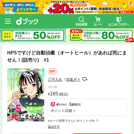
作品検索
カート
はじめての方へ
HP5ですけど自動治癒（オートヒール）があれば死にま
せん！(話売り) #1
無料
三可九丸
四葉夕卜
マンガ
165
(税込)
1
pt
獲得
ポイント詳細
dカード利用でさらにポイント+2%
返品不可