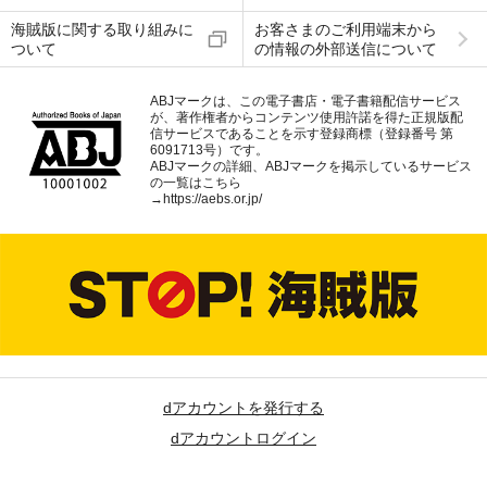
海賊版に関する取り組みに
お客さまのご利用端末から
ついて
の情報の外部送信について
ABJマークは、この電子書店・電子書籍配信サービス
が、著作権者からコンテンツ使用許諾を得た正規版配
信サービスであることを示す登録商標（登録番号 第
6091713号）です。
ABJマークの詳細、ABJマークを掲示しているサービス
の一覧はこちら
→
https://aebs.or.jp/
dアカウントを発行する
dアカウントログイン