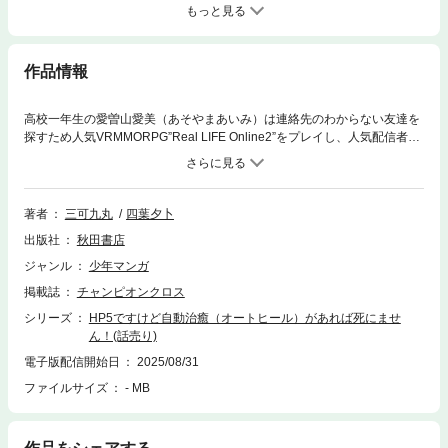
もっと見る
作品情報
高校一年生の愛曽山愛美（あそやまあいみ）は連絡先のわからない友達を
探すため人気VRMMORPG”Real LIFE Online2”をプレイし、人気配信者に
なる壮大な計画を思いつく。一番見栄えの良さそうな見習い聖女でプレイ
開始するが……なんと世界にアクティブプレイヤーが一人もいない超絶不
遇なピーキー職業であった。HP5、防御力は紙装甲、前衛も後衛も受け持
てない魔力MP超特化のネタ職業。しかし、偶然にもユニークスキル『自
著者
三可九丸
四葉夕卜
動治癒（オートヒール）』を手に入れて世界は一変…？これはゲーム史上
出版社
秋田書店
数々の伝説を残して人気配信者になる、少々アホな少女の聖女伝説物語。
ジャンル
少年マンガ
掲載誌
チャンピオンクロス
シリーズ
HP5ですけど自動治癒（オートヒール）があれば死にませ
ん！(話売り)
電子版配信開始日
2025/08/31
ファイルサイズ
- MB