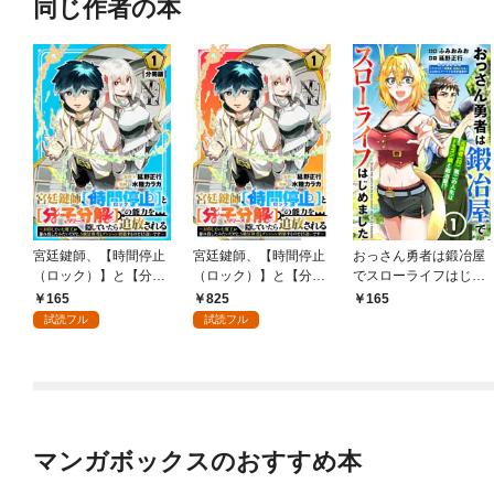
同じ作者の本
宮廷鍵師、【時間停止
宮廷鍵師、【時間停止
おっさん勇者は鍛冶屋
（ロック）】と【分子
（ロック）】と【分子
でスローライフはじめ
分解（リリース）】の
分解（リリース）】の
ました（単話版）第1
165
825
165
能力を隠していたら追
能力を隠していたら追
話
試読フル
試読フル
放される～封印してい
放される～封印してい
た魔王が暴れ出したみ
た魔王が暴れ出したみ
たいだけど、S級冒険
たいだけど、S級冒険
者とダンジョン制覇す
者とダンジョン制覇す
るのでもう遅いです～
るのでもう遅いです～
【分冊版】1
(1)
マンガボックスのおすすめ本