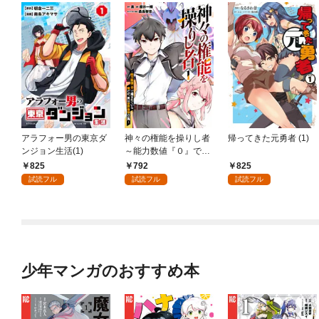
アラフォー男の東京ダ
神々の権能を操りし者
帰ってきた元勇者 (1)
ンジョン生活(1)
～能力数値『０』で蔑
まれている俺だが、実
825
792
825
は世界最強の一角～(1)
試読フル
試読フル
試読フル
少年マンガのおすすめ本