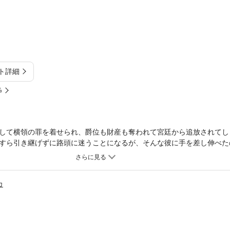
ト詳細
%
して横領の罪を着せられ、爵位も財産も奪われて宮廷から追放されてし
すら引き継げずに路頭に迷うことになるが、そんな彼に手を差し伸べた
然の自分を冒険者に勧誘する理由がわからず困惑するユーリ。しかし、
よって規格外の成長をとげ、身につけた「鍵魔法」は世界の命運を左右
カ