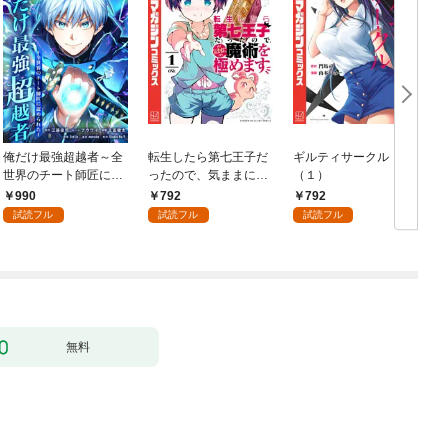
俺だけ最強超越者～全
転生したら第七王子だ
ギルティサークル
世界のチート師匠に認
ったので、気ままに魔
（１）
められた～【単行本】
術を極めます（１）
990
792
792
（１）
試読フル
試読フル
試読フル
無料