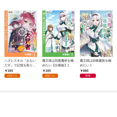
ハズレスキル『おもい
魔王様は回復魔術を極
魔王様は回復魔術を極
だす』で記憶を取り戻
めたい【分冊版】1
めたい１
した大賢者【分冊版】
165
165
880
1
試読フル
試読フル
新着