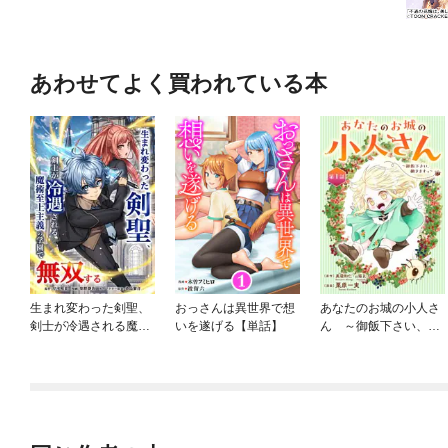
あわせてよく買われている本
生まれ変わった剣聖、
おっさんは異世界で想
あなたのお城の小人さ
剣士が冷遇される魔術
いを遂げる【単話】
ん ～御飯下さい、働
至上主義の学園で無双
きますっ～（コミッ
する
ク）【分冊版】