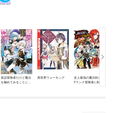
底辺冒険者だけど魔法
異世界ウォーキング
史上最強の魔法剣士、
を極めてみることにし
Fランク冒険者に転生
た ～無能スキルから
する ～剣聖と魔帝、2
神スキルに進化した
つの前世を持った男の
【魔法創造】と【アイ
英雄譚～
テム作成】で無双する
～