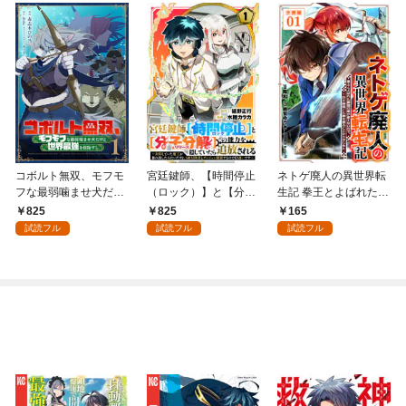
コボルト無双、モフモ
宮廷鍵師、【時間停止
ネトゲ廃人の異世界転
フな最弱噛ませ犬だけ
（ロック）】と【分子
生記 拳王とよばれた最
ど世界最強を目指す！
分解（リリース）】の
強の拳が使えないの
825
825
165
(1)
能力を隠していたら追
で、1日8時間こん棒を
試読フル
試読フル
試読フル
放される～封印してい
振ることからはじめた
た魔王が暴れ出したみ
【分冊版】1
たいだけど、S級冒険
者とダンジョン制覇す
るのでもう遅いです～
(1)