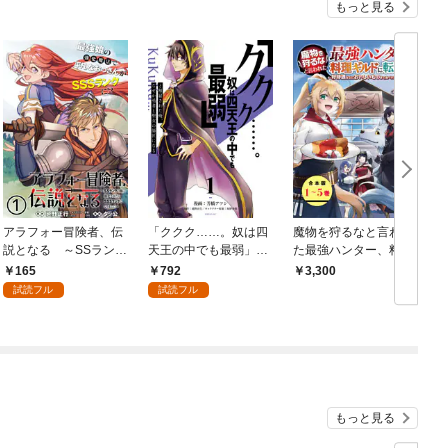
もっと見る
アラフォー冒険者、伝
「ククク……。奴は四
魔物を狩るなと言われ
説となる ～SSランク
天王の中でも最弱」と
た最強ハンター、料理
の娘に強化されたらSS
解雇された俺、なぜか
ギルドに転職する～好
165
792
3,300
Sランクになりました
勇者と聖女の師匠にな
待遇な上においしいも
試読フル
試読フル
～（単話版）第1話
る（１）
のまで食べれて幸せで
す～（ノヴァコミック
ス）【合本版】
もっと見る