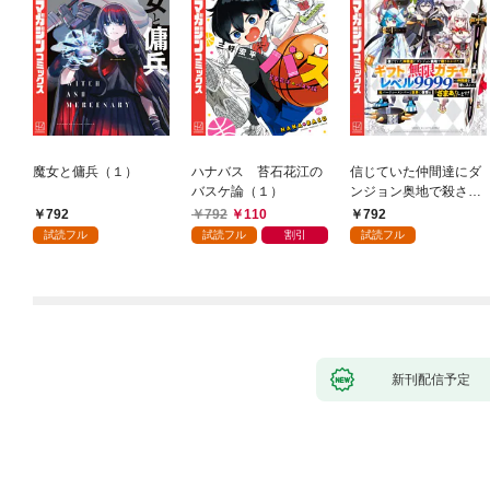
魔女と傭兵（１）
ハナバス 苔石花江の
信じていた仲間達にダ
バスケ論（１）
ンジョン奥地で殺され
かけたがギフト『無限
792
792
110
792
ガチャ』でレベル９９
試読フル
試読フル
割引
試読フル
９９の仲間達を手に入
れて元パーティーメン
バーと世界に復讐＆
『ざまぁ！』します！
（１）
新刊配信予定