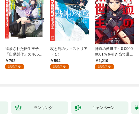
追放された転生王子、
杖と剣のウィストリア
神血の救世主～0.0000
『自動製作』スキルで
（１）
0001％を引き当て最強
領地を爆速で開拓し最
へ～【電子書籍特典
792
594
1,210
強の村を作ってしまう
付】（１）
試読フル
試読フル
試読フル
～最強クラフトスキル
で始める、楽々領地開
拓スローライフ～
（１）
ランキング
キャンペーン