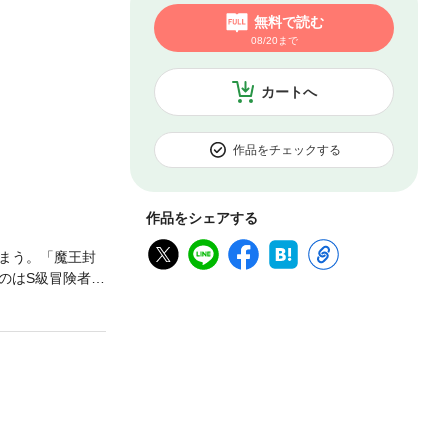
無料で読む
08/20まで
カートへ
作品をチェックする
作品をシェアする
まう。「魔王封
のはS級冒険者の
役立たずと思われ
する能力だとい