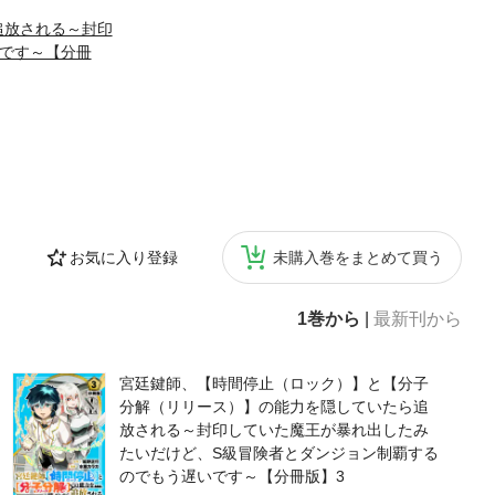
追放される～封印
です～【分冊
お気に入り登録
未購入巻をまとめて買う
1巻から
|
最新刊から
宮廷鍵師、【時間停止（ロック）】と【分子
分解（リリース）】の能力を隠していたら追
放される～封印していた魔王が暴れ出したみ
たいだけど、S級冒険者とダンジョン制覇する
のでもう遅いです～【分冊版】3