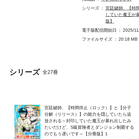
シリーズ
宮廷鍵師、【時
していた魔王が
版】
電子版配信開始日
2025/11
ファイルサイズ
20.18 MB
シリーズ
全27冊
宮廷鍵師、【時間停止（ロック）】と【分子
分解（リリース）】の能力を隠していたら追
放される～封印していた魔王が暴れ出したみ
たいだけど、S級冒険者とダンジョン制覇する
のでもう遅いです～【分冊版】1