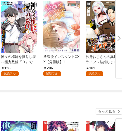
神々の権能を操りし者
放課後インスタントXX
独身おじさんの異世界
～能力数値『０』で蔑
X【分冊版】1
ライフ～結婚しませ
まれている俺だが、実
ん、フリーな独身こそ
158
206
165
は世界最強の一角～
最高です～【分冊版】
試読フル
試読フル
試読フル
【分冊版】1
1
もっと見る