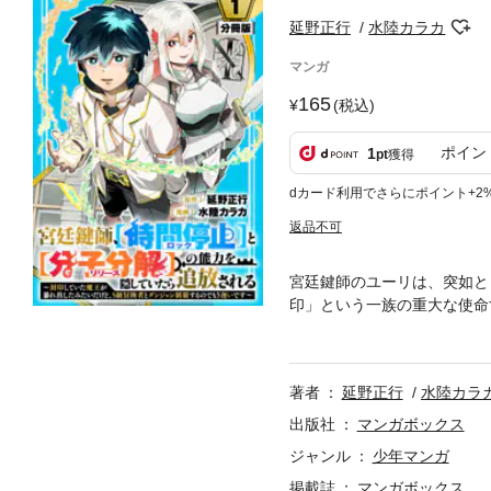
延野正行
水陸カラカ
マンガ
165
(税込)
ポイン
1
pt
獲得
dカード利用でさらにポイント+2
返品不可
宮廷鍵師のユーリは、突如と
印」という一族の重大な使命
アストリアだった！ 素人同
ていたユーリは、魔王封印に
うことが判明して！？
著者
延野正行
水陸カラ
出版社
マンガボックス
ジャンル
少年マンガ
掲載誌
マンガボックス