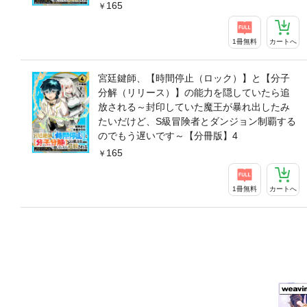
165
1冊無料
カートへ
宮廷鍵師、【時間停止（ロック）】と【分子
分解（リリース）】の能力を隠していたら追
放される～封印していた魔王が暴れ出したみ
たいだけど、S級冒険者とダンジョン制覇する
のでもう遅いです～【分冊版】4
165
1冊無料
カートへ