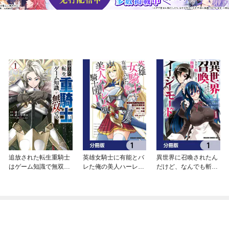
追放された転生重騎士
英雄女騎士に有能とバ
異世界に召喚されたん
はゲーム知識で無双す
レた俺の美人ハーレム
だけど、なんでも斬れ
る
騎士団【分冊版】
てしまう権能を手に入
れたのでイージーモー
ドでした。【分冊版】