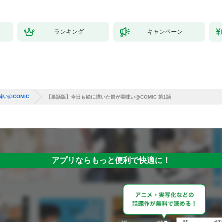
版】 1巻
ランキング
キャンペーン
い@COMIC
【単話版】今日も絵に描いた餅が美味い@COMIC 第1話
アプリならもっと便利で快適に！