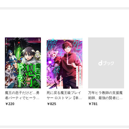
@COMIC 第1巻
魔王の息子だけど…勇
死に戻る魔王級プレイ
万年ヒラ教師の支援魔
者パーティでヒーラー
ヤー ロストマン【単行
術師、最強の賢者にな
やってます。1
本版】 1巻
る～不人気の支援魔術
220
825
￥781
師は給料泥棒だと魔術
大学をクビになった
が、出世した元教え子
たちのおかげで何も困
らない件～【単行本