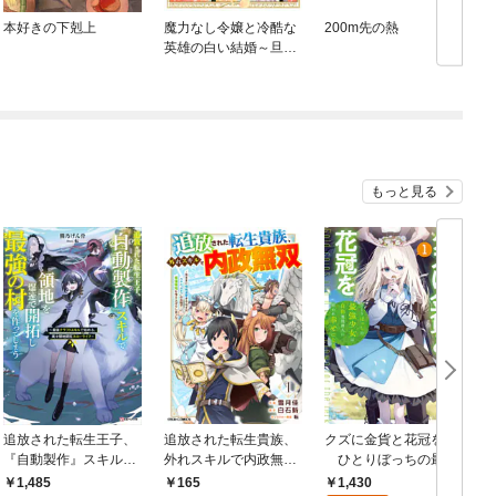
本好きの下剋上
魔力なし令嬢と冷酷な
200m先の熱
英雄の白い結婚～旦那
様は前世で告白してき
た教え子でした～
もっと見る
追放された転生王子、
追放された転生貴族、
クズに金貨と花冠を 1
『自動製作』スキルで
外れスキルで内政無双
ひとりぼっちの最強
領地を爆速で開拓し最
～気ままに領地運営す
少女は自称悪徳商人に
1,430
1,485
165