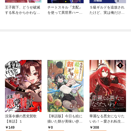
王子殿下、どうせ破滅
チートスキル『支配』
Ｓ級ギルドを追放され
する私をからかわない
を使って異世界ハーレ
たけど、実は俺だけド
でくださいませんか？
ム！（分冊版）
ラゴンの言葉がわかる
ので、気付いたときに
は竜騎士の頂点を極め
てました。【分冊版】
没落令嬢の悪党賛歌
【単話版】今日も絵に
華麗なる悪女になりた
【単話】１
描いた餅が美味い@C
いわ！～愛され転生少
OMIC 第1話
女は、楽しい二度目の
149
0
308