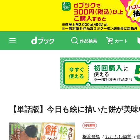
作品検索
カート
【単話版】今日も絵に描いた餅が美味い@
0円無料
梅渡飛鳥
もちもち物質