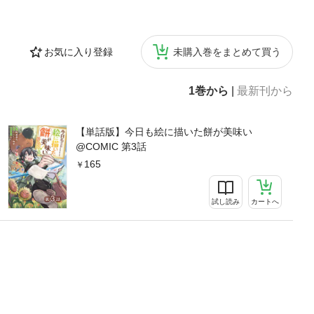
お気に入り登録
未購入巻をまとめて買う
1巻から
|
最新刊から
【単話版】今日も絵に描いた餅が美味い
@COMIC 第3話
165
試し読み
カートへ