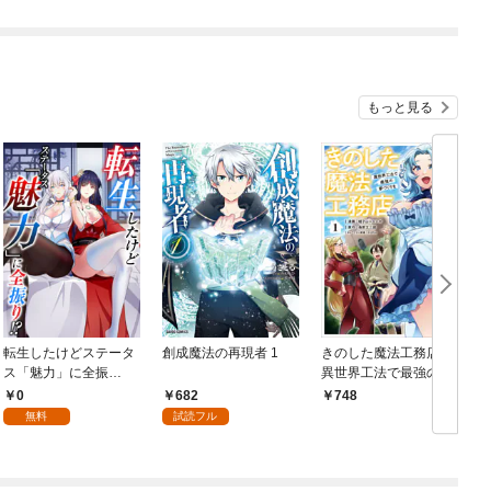
ん！？@COMIC 第1話
もっと見る
転生したけどステータ
創成魔法の再現者 1
きのした魔法工務店
ス「魅力」に全振
異世界工法で最強の家
り！？(1)
づくりを（コミック）
0
682
748
１
無料
試読フル