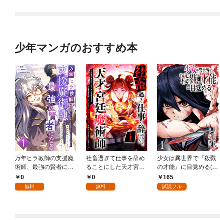
OMIC 第1巻
画特典付き】
少年マンガのおすすめ本
万年ヒラ教師の支援魔
社畜過ぎて仕事を辞め
少女は異世界で『殺戮
術師、最強の賢者にな
ることにした天才宮廷
の才能』に目覚める(話
る～不人気の支援魔術
魔術師～辺境の地でス
売り) #1
0
0
165
師は給料泥棒だと魔術
ローライフを夢見る
無料
無料
試読フル
大学をクビになった
が、不届き者を倒して
が、出世した元教え子
いたら『最果ての魔
たちのおかげで何も困
女』と呼ばれるように
らない件～ 第1話
なる～ 第1話