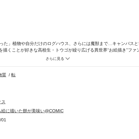
った」植物や自分だけのログハウス、さらには魔獣まで…キャンバスと
絵を描くことが好きな高校生・トウゴが繰り広げる異世界“お絵描き”ファ
描いた絵を何でもポンッと出せる力――絵を描くのが大好きな高校生・
入れて一変した！ 肉や泉、ログハウス等をどんどん実体化して楽しむ
ンにペガサスまで集まってきて、にぎやかな“ふわ森ライフ”が始まった
物質
転
忍び寄っていて……？餅からドラゴンまで!? 何でも生み出して、作ろ
おいでよ”ほのぼのファンタジー、開幕！
クス
絵に描いた餅が美味い@COMIC
/01