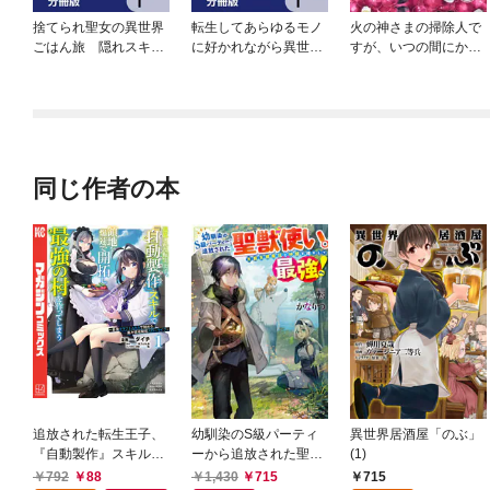
捨てられ聖女の異世界
転生してあらゆるモノ
火の神さまの掃除人で
ごはん旅 隠れスキル
に好かれながら異世界
すが、いつの間にか花
でキャンピングカーを
で好きな事をして生き
嫁として溺愛されてい
召喚しました【分冊
て行く【分冊版】
ます【単話】
版】
同じ作者の本
追放された転生王子、
幼馴染のS級パーティ
異世界居酒屋「のぶ」
『自動製作』スキルで
ーから追放された聖獣
(1)
領地を爆速で開拓し最
使い。万能支援魔法と
792
88
1,430
715
715