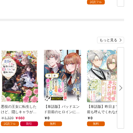
強の村を作ってしま
るはずが、スキル『ガ
拾われ幸せになる
試読フル
う ～最強クラフトス
チャ』のお陰で最強領
キルで始める、楽々領
地を作り上げてしまっ
地開拓スローライフ～
た～【分冊版】1巻
もっと見る
悪役の王女に転生した
【単話版】バッドエン
【単話版】昨日まで名
けど、隠しキャラが隠
ド目前のヒロインに転
前も呼んでくれなかっ
れてない。【電子書籍
生した私、今世では恋
た公爵様が、急に溺愛
1,320
660
0
0
限定書き下ろしSS付
愛するつもりがチート
してくるのですが？@
試読フル
割引
無料
無料
き】
な兄が離してくれませ
COMIC 第1話