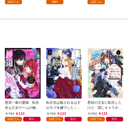
人生を送ります～（コ
試読フル
無料
試読フル
ミック）【分冊版】 1
悪党一家の愛娘、転生
転生先は殺されるはず
悪役の王女に転生した
先も乙女ゲームの極道
のモブ令嬢でした～見
けど、隠しキャラが隠
令嬢でした。～最上級
知らぬ公爵様との婚約
れてない。～光差す世
704
133
704
133
704
133
ランクの悪役さま、そ
は想定外です～@COM
界で君と～@COMIC
試読フル
割引
試読フル
割引
試読フル
割引
の溺愛は不要です！～
IC 第1巻
第1巻