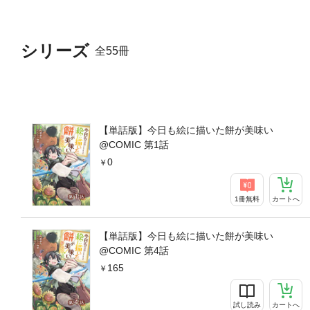
シリーズ
全55冊
【単話版】今日も絵に描いた餅が美味い
@COMIC 第1話
0
1冊無料
カートへ
【単話版】今日も絵に描いた餅が美味い
@COMIC 第4話
165
試し読み
カートへ