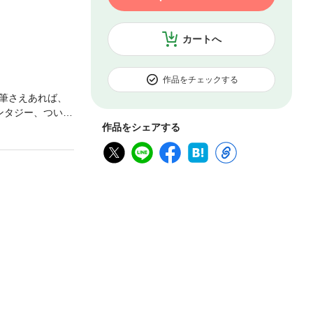
カートへ
作品をチェックする
筆さえあれば、
ンタジー、ついに
トウゴの日常は
作品をシェアする
ばかりか、何故
のだ。だが、そん
う皆のパラダイ