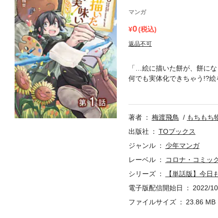
マンガ
0
(税込)
返品不可
「…絵に描いた餅が、餅にな
何でも実体化できちゃう!?
コミカライズ！【あらすじ】
「異世界」で魔法の力を手に
かふかふかの怪鳥やユニコー
著者
梅渡飛鳥
もちもち
な皆のオアシスに不穏な影が
ス！無自覚な愛され少年の“
出版社
TOブックス
ジャンル
少年マンガ
レーベル
コロナ・コミッ
シリーズ
【単話版】今日も
電子版配信開始日
2022/10
ファイルサイズ
23.86 MB