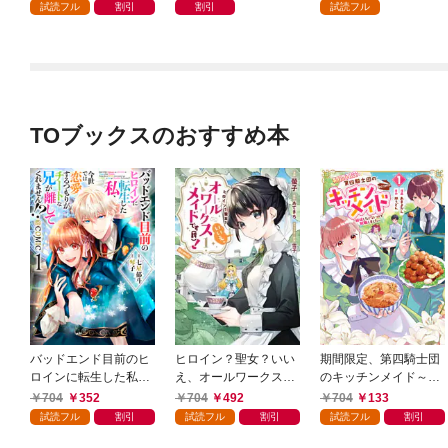
強の村を作ってしまう
仲間を増やして最強
試読フル
割引
割引
試読フル
～最強クラフトスキル
へ！
で始める、楽々領地開
拓スローライフ～
（１）
TOブックスのおすすめ本
バッドエンド目前のヒ
ヒロイン？聖女？いい
期間限定、第四騎士団
ロインに転生した私、
え、オールワークスメ
のキッチンメイド～結
今世では恋愛するつも
イドです（誇）！@C
婚したくないので就職
704
352
704
492
704
133
りがチートな兄が離し
OMIC 第1巻
しました～@COMIC
試読フル
割引
試読フル
割引
試読フル
割引
てくれません！？@C
第1巻【描き下ろし漫