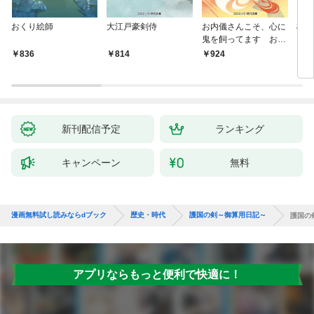
おくり絵師
大江戸豪剣侍
お内儀さんこそ、心に
極道
鬼を飼ってます おけ
いの戯作手帖
836
814
924
8
新刊配信予定
ランキング
キャンペーン
無料
漫画無料試し読みならdブック
歴史・時代
護国の剣～御算用日記～
護国の
アプリならもっと便利で快適に！