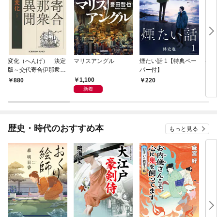
変化（へんげ） 決定
マリスアングル
煙たい話 1【特典ペー
手下
版～交代寄合伊那衆異
パー付】
聞（1）～
1,100
880
220
8
新着
歴史・時代のおすすめ本
もっと見る