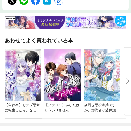
あわせてよく買われている本
【単行本】おデブ悪女
【タテヨミ】あなたは
病弱な悪役令嬢です
公爵
に転生したら、なぜか
もういりません
が、婚約者が過保護す
当た
ラスボス王子様に執着
ぎて逃げ出したい(私
されています
たち犬猿の仲でしたよ
ね！？)