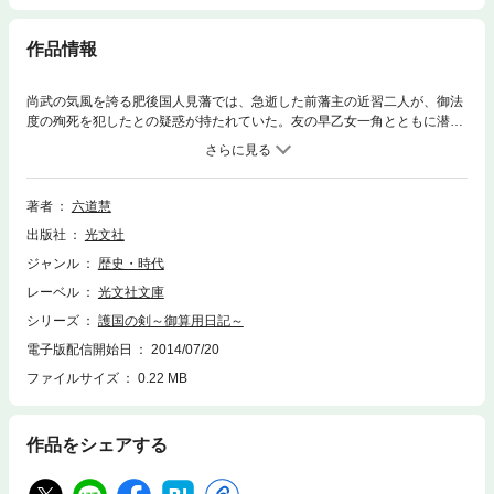
作品情報
尚武の気風を誇る肥後国人見藩では、急逝した前藩主の近習二人が、御法
度の殉死を犯したとの疑惑が持たれていた。友の早乙女一角とともに潜入
した幕府御算用者の生田数之進は、御家乗っ取りを狙う老中首座・松平信
明と「交ざり者」の企てを阻止できるのか。姿を見せぬ前藩主の弟。そし
て、人見藩の至宝、幻の花とは何か。人気絶頂の大好評シリーズ、待望の
第10弾！
著者
六道慧
出版社
光文社
ジャンル
歴史・時代
レーベル
光文社文庫
シリーズ
護国の剣～御算用日記～
電子版配信開始日
2014/07/20
ファイルサイズ
0.22 MB
作品をシェアする