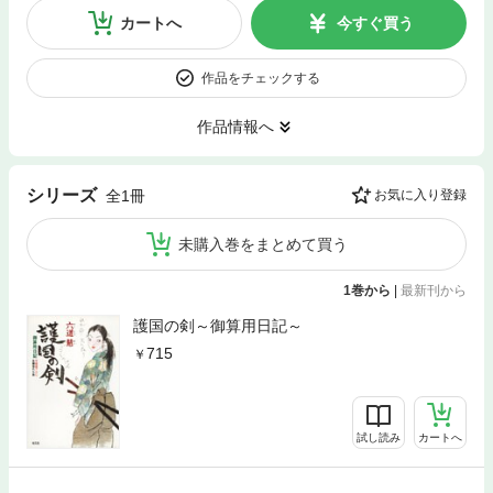
カートへ
今すぐ買う
作品をチェックする
作品情報へ
シリーズ
全1冊
お気に入り登録
未購入巻をまとめて買う
1巻から
|
最新刊から
護国の剣～御算用日記～
715
試し読み
カートへ