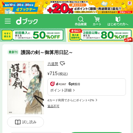
作品検索
カート
はじめての方へ
護国の剣～御算用日記～
最新刊
六道慧
715
(税込)
6
pt
獲得
ポイント詳細
dカード利用でさらにポイント+2%
返品不可
試し読み