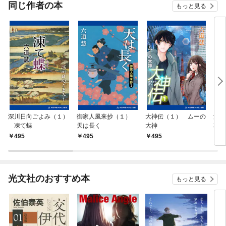
同じ作者の本
もっと見る
深川日向ごよみ（１）
御家人風来抄（１）
大神伝（１） ムーの
浦
凍て蝶
天は長く
大神
花も
495
495
495
4
光文社のおすすめ本
もっと見る