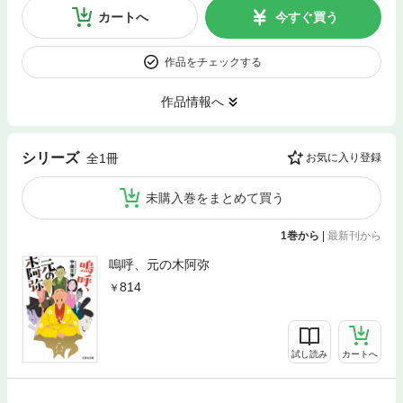
カートへ
今すぐ買う
作品をチェックする
作品情報へ
シリーズ
全1冊
お気に入り登録
未購入巻をまとめて買う
1巻から
|
最新刊から
嗚呼、元の木阿弥
814
試し読み
カートへ