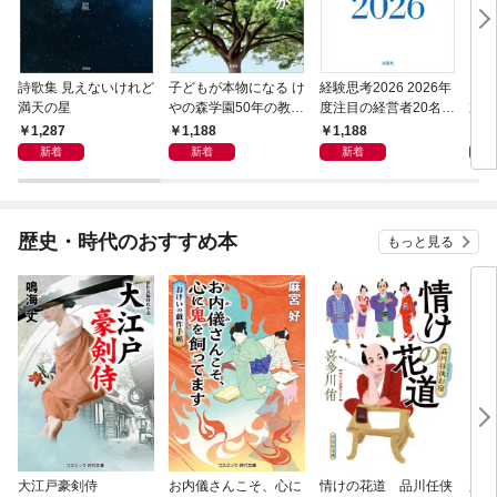
詩歌集 見えないけれど
子どもが本物になる け
経験思考2026 2026年
「吾
満天の星
やの森学園50年の教育
度注目の経営者20名の
末記
から見えてきたもの
経験知が拓く、ニッポ
1,287
1,188
1,188
1,
ンの近未来
新着
新着
新着
歴史・時代のおすすめ本
もっと見る
大江戸豪剣侍
お内儀さんこそ、心に
情けの花道 品川任侠
必殺