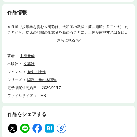
作品情報
奈良町で按摩業を営む木阿弥は、大和国の武将・筒井順昭に瓜二つだった
ことから、病床の順昭の影武者を務めることに。正体が露見すれば命はな
い緊張の日々の中、次々と事件が勃発する。失踪した門跡の妾、暗躍する
盗賊団、不穏な動きをする松永久秀──ばらばらの謎がやがて一つに繋が
り、大和を揺るがす陰謀が姿を現す。「元の木阿弥」ことわざ誕生秘話!?︎
野望と思惑の痛快歴史物語。
著者
中南元伸
出版社
文芸社
ジャンル
歴史・時代
シリーズ
嗚呼、元の木阿弥
電子版配信開始日
2026/06/17
ファイルサイズ
- MB
作品をシェアする