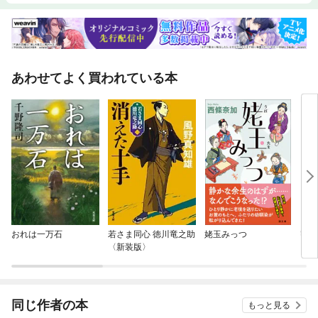
あわせてよく買われている本
おれは一万石
若さま同心 徳川竜之助
姥玉みっつ
密命
〈新装版〉
同じ作者の本
もっと見る