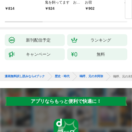
鬼を飼ってます おけ
お宿
の弦
いの戯作手帖
814
924
902
8
新刊配信予定
ランキング
キャンペーン
無料
漫画無料試し読みならdブック
歴史・時代
嗚呼、元の木阿弥
嗚呼、元の木
アプリならもっと便利で快適に！