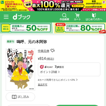
作品検索
カート
はじめての方へ
嗚呼、元の木阿弥
最新刊
中南元伸
814
(税込)
7
pt
獲得
ポイント詳細
dカード利用でさらにポイント+2%
返品不可
試し読み