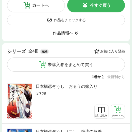
カートへ
今すぐ買う
作品をチェックする
作品情報へ
全4冊
シリーズ
お気に入り登録
完結
未購入巻をまとめて買う
1巻から
|
最新刊から
日本橋恋ぞうし おるうの嫁入り
726
試し読み
カートへ
日本橋恋ぞうし（二） 瑠璃の脇差