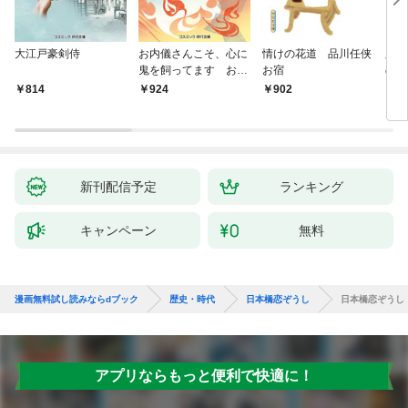
大江戸豪剣侍
お内儀さんこそ、心に
情けの花道 品川任侠
必殺
鬼を飼ってます おけ
お宿
の弦
いの戯作手帖
814
924
902
8
新刊配信予定
ランキング
キャンペーン
無料
漫画無料試し読みならdブック
歴史・時代
日本橋恋ぞうし
日本橋恋ぞうし
アプリならもっと便利で快適に！