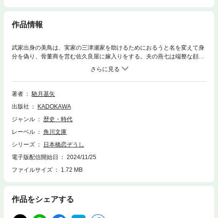
作品情報
武家出身の美鳥は、実家の三津瀬家を助けるためにおるうと名を変えて身
分を偽り、骨董商を営む佐久良屋に嫁入りをする。夫の燕七は端整な顔立
ちで優しい性格だが、なぜかおるうには遠慮がちで冷たく接する。ある
日、店先に現れた乱暴者をおるうは小太刀術で懲らしめる。奉公人を救っ
たことで、店に馴染んでいったおるうは、おかみとしての新生活を歩み始
める――。訳あって結婚した夫婦が心を通わしていく様子を描いた、恋愛
著者
馳月基矢
時代小説。
出版社
KADOKAWA
ジャンル
歴史・時代
レーベル
角川文庫
シリーズ
日本橋恋ぞうし
電子版配信開始日
2024/11/25
ファイルサイズ
1.72 MB
作品をシェアする