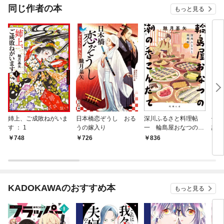
同じ作者の本
もっと見る
姉上、ご成敗ねがいま
日本橋恋ぞうし おる
深川ふるさと料理帖
伏竜
す ： 1
うの嫁入り
一 輪島屋おなつの潮
診療
の香こんだて
748
726
836
7
KADOKAWAのおすすめ本
もっと見る