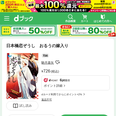
作品検索
カート
はじめての方へ
日本橋恋ぞうし おるうの嫁入り
完結
馳月基矢
726
(税込)
6
pt
獲得
ポイント詳細
dカード利用でさらにポイント+2%
返品不可
試し読み