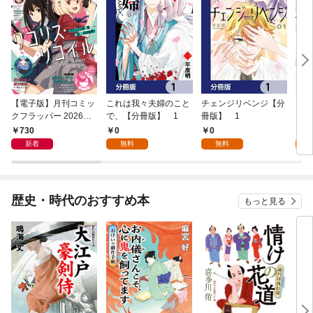
【電子版】月刊コミッ
これは我々夫婦のこと
チェンジリベンジ【分
チェ
クフラッパー 2026年9
で、【分冊版】 1
冊版】 1
月号
730
0
0
7
新着
無料
無料
試
歴史・時代のおすすめ本
もっと見る