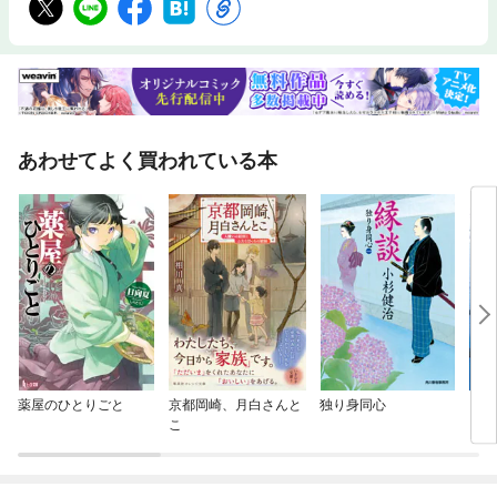
あわせてよく買われている本
薬屋のひとりごと
京都岡崎、月白さんと
独り身同心
日向
こ