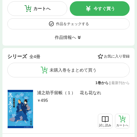
カートへ
今すぐ買う
作品をチェックする
作品情報へ
シリーズ
全4冊
お気に入り登録
未購入巻をまとめて買う
1巻から
|
最新刊から
浦之助手留帳（１） 花も花なれ
495
試し読み
カートへ