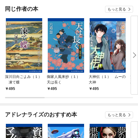
同じ作者の本
もっと見る
深川日向ごよみ（１）
御家人風来抄（１）
大神伝（１） ムーの
浦
凍て蝶
天は長く
大神
花も
495
495
495
4
アドレナライズのおすすめ本
もっと見る