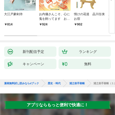
大江戸豪剣侍
お内儀さんこそ、心に
情けの花道 品川任侠
必殺
鬼を飼ってます おけ
お宿
の弦
いの戯作手帖
814
924
902
8
新刊配信予定
ランキング
キャンペーン
無料
漫画無料試し読みならdブック
歴史・時代
浦之助手留帳
浦之助手留帳（１
アプリならもっと便利で快適に！