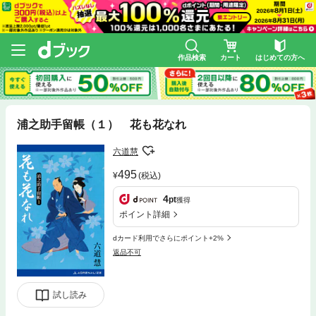
作品検索
カート
はじめての方へ
浦之助手留帳（１） 花も花なれ
六道慧
495
(税込)
4
pt
獲得
ポイント詳細
dカード利用でさらにポイント+2%
返品不可
試し読み