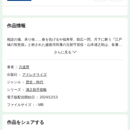
作品情報
相談の儀、承り候……春を告げるや福寿草、助広一閃、月下に舞う『江戸
城の智恵袋』と称された越後河田藩の元留守居役・山本浦之助は、各藩の
厄介事を解決して余禄も望める、悠々自適の隠居生活を送ろうとしてい
た。折りしも、相談事を持ちかけられた他藩の小納戸役が不審な死を遂げ
てしまい……。小太刀の遣い手・浦之助が縺れた謎を解く長編時代小説。
電子版あとがきを追加収録。●六道 慧（りくどう・けい）東京の下町・本
著者
六道慧
所生まれ。今も長兄が実家で小さな小さな町工場を営んでいる。1988年、
出版社
アドレナライズ
朝日ソノラマから『大神伝（１） ムーの大神』でデビュー。以来、ライ
トノベル、時代物、そして警察小説とジャンルを変えながら挑戦してき
ジャンル
歴史・時代
た。「継続は力なり」が信条。
シリーズ
浦之助手留帳
電子版配信開始日
2024/12/13
ファイルサイズ
- MB
作品をシェアする