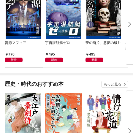
資源マフィア
宇宙潜航艇ゼロ
夢の断片、悪夢の破片
星間
Ⅱ
謀の
770
495
495
4
新着
新着
新着
歴史・時代のおすすめ本
もっと見る