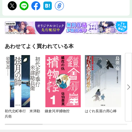
あわせてよく買われている本
初代北町奉行 米津勘
鎌倉河岸捕物控
はぐれ長屋の用心棒
（新
兵衛
ズ