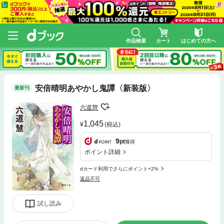
作品検索
カート
はじめての方へ
安倍晴明あやかし鬼譚〈新装版〉
最新刊
六道慧
1,045
(税込)
9
pt
獲得
ポイント詳細
dカード利用でさらにポイント+2%
返品不可
試し読み