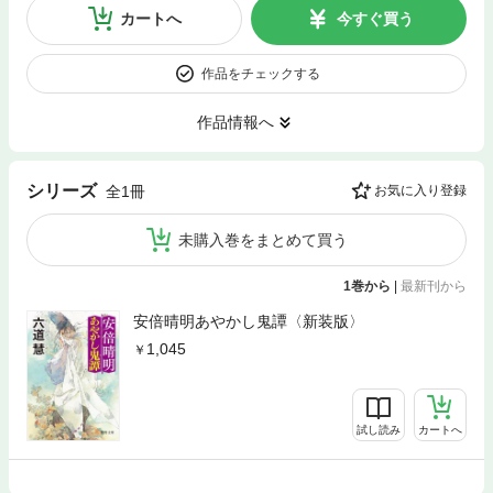
カートへ
今すぐ買う
作品をチェックする
作品情報へ
シリーズ
全1冊
お気に入り登録
未購入巻をまとめて買う
1巻から
|
最新刊から
安倍晴明あやかし鬼譚〈新装版〉
1,045
試し読み
カートへ