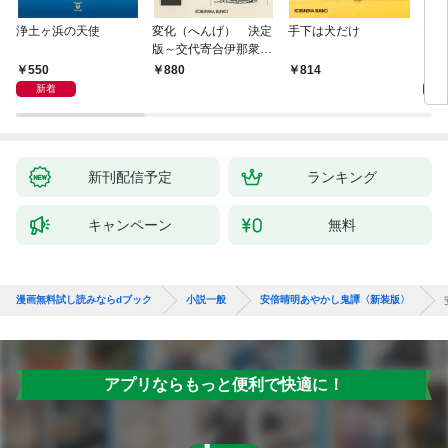
浄土ヶ浜の天使
変化（へんげ） 決定
手下は犬だけ
マリ
版～交代寄合伊那衆異
聞（1）～
550
1,
880
814
新着
新刊配信予定
ランキング
キャンペーン
無料
漫画無料試し読みならdブック
小説一般
安倍晴明あやかし鬼譚〈新装版〉
アプリならもっと便利で快適に！