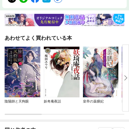
あわせてよく買われている本
陰陽師と天狗眼
妖奇庵夜話
皇帝の薬膳妃
幽世