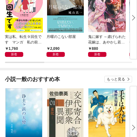
実は私、転生９回生で
月曜のこない部屋
鬼に嫁す ～虐げられた
スー
す マンガ 私の前世
花嫁は、あやかし若頭
件〈
物語
に溺愛される～
1,760
2,090
880
9
新着
新着
新着
小説一般のおすすめ本
もっと見る