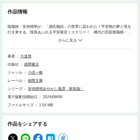
作品情報
陰陽師・安倍晴明が、「源氏物語」の世界に囚われた！平安朝の夢と現を
行き来する、怪異あふれる平安後宮ミステリー！ 稀代の宮廷陰陽師・安
倍晴明も齢八十四。あるとき自分が「光の君」と呼ばれる人物になってい
る夢を見た。その夢を見るたびに晴明は、奇怪なことに現実世界でどんど
ん若返ってゆくのだ。巷では大内裏北面の「不開の門」が開き死人が続
出。中宮彰子のまわりでも帝の寵愛をめぐって後宮の女たちの諍いが巻き
著者
六道慧
起こる。その様は、紫式部が執筆中の「源氏物語」と、奇妙な符合を示し
出版社
徳間書店
ていた。
ジャンル
小説一般
レーベル
徳間文庫
シリーズ
安倍晴明あやかし鬼譚〈新装版〉
電子版配信開始日
2024/08/09
ファイルサイズ
1.54 MB
作品をシェアする