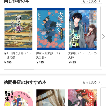
同じ作者の本
もっと見る
深川日向ごよみ（１）
御家人風来抄（１）
大神伝（１） ムーの
浦
凍て蝶
天は長く
大神
花も
495
495
495
4
徳間書店のおすすめ本
もっと見る