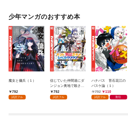
少年マンガのおすすめ本
魔女と傭兵（１）
信じていた仲間達にダ
ハナバス 苔石花江の
ンジョン奥地で殺され
バスケ論（１）
かけたがギフト『無限
792
792
792
110
ガチャ』でレベル９９
試読フル
試読フル
試読フル
割引
９９の仲間達を手に入
れて元パーティーメン
バーと世界に復讐＆
『ざまぁ！』します！
（１）