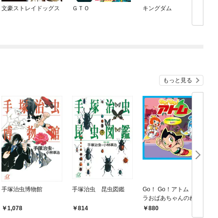
文豪ストレイドッグス
ＧＴＯ
キングダム
もっと見る
手塚治虫博物館
手塚治虫 昆虫図鑑
Go！ Go！アトム ザ
G
ラおばあちゃんのねが
い
1,078
814
880