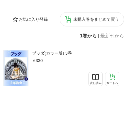
お気に入り登録
未購入巻をまとめて買う
1巻から
|
最新刊から
ブッダ(カラー版) 3巻
330
試し読み
カートへ