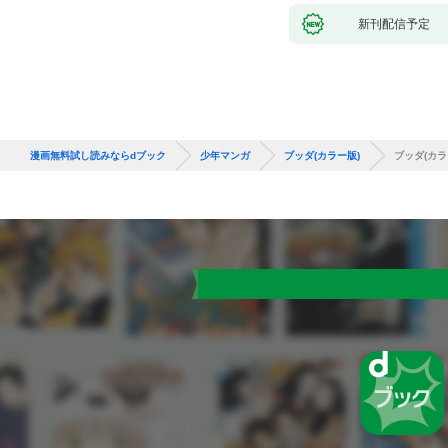
新刊配信予定
漫画無料試し読みならdブック
少年マンガ
ブッダ(カラー版)
ブッダ(カラ