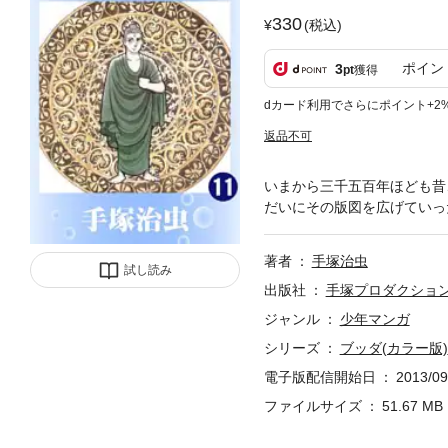
330
(税込)
ポイン
3
pt
獲得
dカード利用でさらにポイント+2
返品不可
いまから三千五百年ほども昔
だいにその版図を広げていった
著者
手塚治虫
試し読み
出版社
手塚プロダクショ
ジャンル
少年マンガ
シリーズ
ブッダ(カラー版)
電子版配信開始日
2013/09
ファイルサイズ
51.67 MB