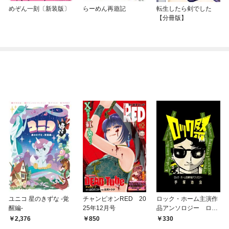
めぞん一刻〔新装版〕
らーめん再遊記
転生したら剣でした
【分冊版】
ユニコ 星のきずな -覚
チャンピオンRED 20
ロック・ホーム主演作
醒編-
25年12月号
品アンソロジー ロッ
ク祭（フェスティバ
2,376
850
330
ル）