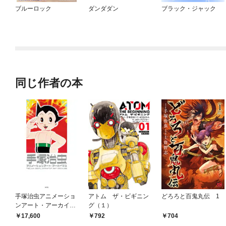
ブルーロック
ダンダダン
ブラック・ジャック
同じ作者の本
手塚治虫アニメーショ
アトム ザ・ビギニン
どろろと百鬼丸伝 1
ンアート・アーカイブ
グ（１）
ス
17,600
792
704