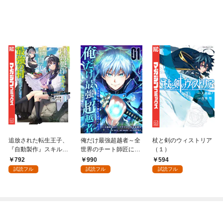
追放された転生王子、
俺だけ最強超越者～全
杖と剣のウィストリア
『自動製作』スキルで
世界のチート師匠に認
（１）
領地を爆速で開拓し最
められた～【単行本】
792
990
594
強の村を作ってしまう
（１）
試読フル
試読フル
試読フル
～最強クラフトスキル
で始める、楽々領地開
拓スローライフ～
（１）