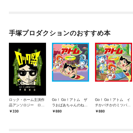
手塚プロダクションのおすすめ本
ロック・ホーム主演作
Go！ Go！アトム ザ
Go！ Go！アトム イ
品アンソロジー ロッ
ラおばあちゃんのねが
チかバチかのミツバチ
ク祭（フェスティバ
い
ミッション
330
880
880
ル）