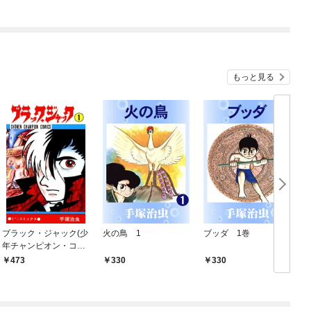
もっと見る
ブラック・ジャック(少
火の鳥 1
ブッダ 1巻
年チャンピオン・コミ
ックス) 1
473
330
330