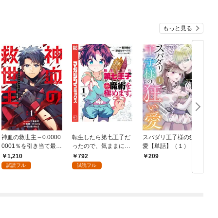
もっと見る
神血の救世主～0.0000
転生したら第七王子だ
スパダリ王子様の狂い
0001％を引き当て最強
ったので、気ままに魔
愛【単話】（１）
へ～【電子書籍特典
術を極めます（１）
1,210
792
209
付】（１）
試読フル
試読フル