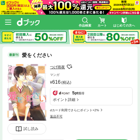
作品検索
カート
はじめての方へ
愛をください
最新刊
つげ雨夜
マンガ
616
(税込)
5
pt
獲得
ポイント詳細
dカード利用でさらにポイント+2%
返品不可
試し読み