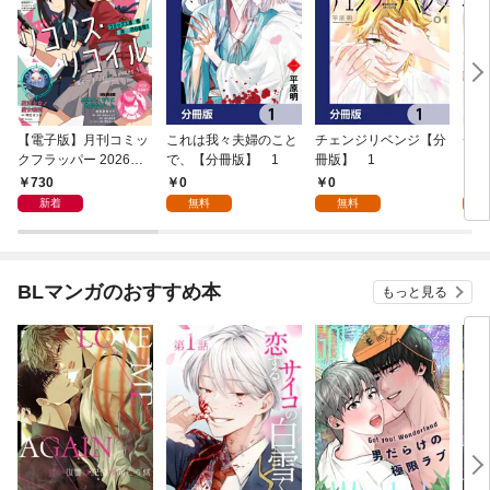
【電子版】月刊コミッ
これは我々夫婦のこと
チェンジリベンジ【分
チェ
クフラッパー 2026年9
で、【分冊版】 1
冊版】 1
月号
730
0
0
7
新着
無料
無料
試
BLマンガのおすすめ本
もっと見る