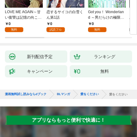
LOVE ME AGAIN～甘
恋するサイコの白雪く
Got you！ Wonderlan
ビバ
い復讐は記憶の向こう
ん第1話
d ～男だらけの極限ラ
鳥は
側～(1)
ブ～(1)
【全
0
0
0
0
無料
試読フル
無料
新刊配信予定
ランキング
キャンペーン
無料
漫画無料試し読みならdブック
BLマンガ
愛をください
愛をください
アプリならもっと便利で快適に！