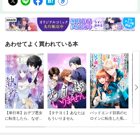
あわせてよく買われている本
【単行本】おデブ悪女
【タテヨミ】あなたは
バッドエンド目前のヒ
【タ
に転生したら、なぜか
もういりません
ロインに転生した私、
リ〜
ラスボス王子様に執着
今世では恋愛するつも
されています
りがチートな兄が離し
てくれません！？@C