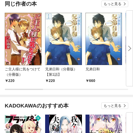
OMIC
同じ作者の本
もっと見る
ご主人様に気をつけて
兄弟日和（分冊版）
兄弟日和
君を
（分冊版）
【第1話】
220
220
660
6
KADOKAWAのおすすめ本
もっと見る