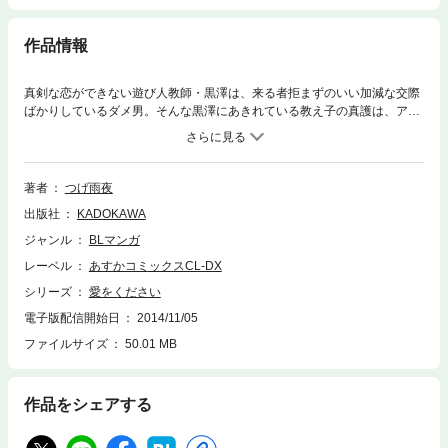
作品情報
真剣な恋ができない遊び人教師・黒澤は、来る者拒まずのいい加減な交際
ばかりしているダメ男。そんな黒澤にあきれている教え子の真護は、アン
チ遊び人のマジメ高校生。黒澤と女性の修羅場を目撃して、思わずきびし
く説教してしまった真護だが、突然「オレはお前みたいなやつ、好きだ
よ」と優しく抱きしめられて──！？ 遊び人教師×マジメ生徒の逆転ラ
ブ！な表題作のほか、海辺の町に突然現れた都会のオトナと地元高校生の
著者
つげ雨夜
年の差ラブ「海で待ち合わせ」など、全３作品を収録。
出版社
KADOKAWA
ジャンル
BLマンガ
レーベル
あすかコミックスCL-DX
シリーズ
愛をください
電子版配信開始日
2014/11/05
ファイルサイズ
50.01 MB
作品をシェアする