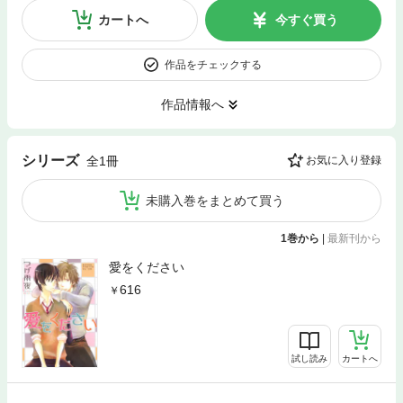
カートへ
今すぐ買う
作品をチェックする
作品情報へ
シリーズ
全1冊
お気に入り登録
未購入巻をまとめて買う
1巻から
|
最新刊から
愛をください
616
試し読み
カートへ