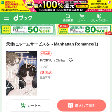
作品検索
カート
はじめての方へ
天使にルームサービスを～Manhattan Romance(1)
0円無料
FYORYU
Chilbam
マンガ
0
(税込)
返品不可
カートへ
購入して読む