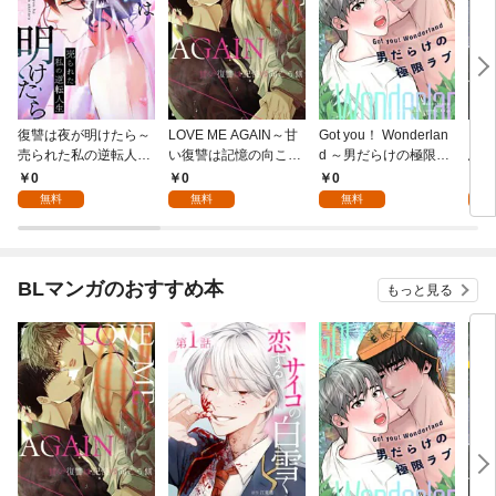
復讐は夜が明けたら～
LOVE ME AGAIN～甘
Got you！ Wonderlan
ビバ
売られた私の逆転人生
い復讐は記憶の向こう
d ～男だらけの極限ラ
鳥は
(1)
側～(1)
ブ～(1)
【全
0
0
0
0
無料
無料
無料
BLマンガのおすすめ本
もっと見る