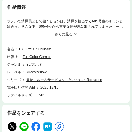
作品情報
ホテルで清掃員として働くヒョンは、清掃を担当する605号室のルワンと
出会う。そんな中、605号室から重要な物が盗み出されてしまった。一度
は容疑をかけられるヒョンだったが疑いは晴れ、これをきっかけに、ヒョ
ンとルワンの人生は大きく変わり始める。
著者
FYORYU
Chilbam
出版社
Full Color Comics
ジャンル
BLマンガ
レーベル
YuccaYellow
シリーズ
天使にルームサービスを～Manhattan Romance
電子版配信開始日
2025/12/16
ファイルサイズ
- MB
作品をシェアする