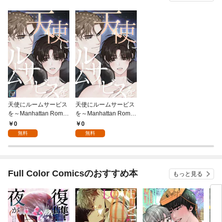
天使にルームサービス
天使にルームサービス
を～Manhattan Roma
を～Manhattan Roma
nce【全年齢版】(1)
nce(1)
0
0
無料
無料
Full Color Comicsのおすすめ本
もっと見る