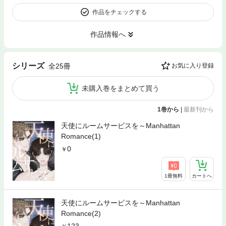
作品をチェックする
作品情報へ
シリーズ
全25冊
お気に入り登録
未購入巻をまとめて買う
1巻から
|
最新刊から
天使にルームサービスを～Manhattan
Romance(1)
0
1冊無料
カートへ
天使にルームサービスを～Manhattan
Romance(2)
123