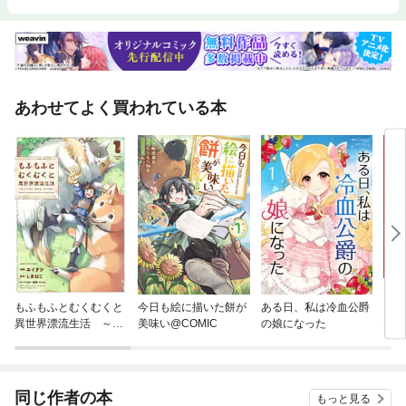
あわせてよく買われている本
もふもふとむくむくと
今日も絵に描いた餅が
ある日、私は冷血公爵
シャ
異世界漂流生活 ～お
美味い@COMIC
の娘になった
ティ
いしいごはん、かみさ
ま、かぞく付き～
同じ作者の本
もっと見る