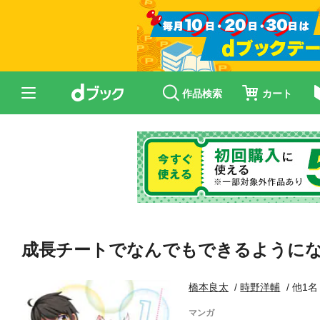
作品検索
カート
成長チートでなんでもできるように
橋本良太
時野洋輔
他1名
マンガ