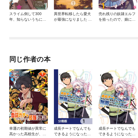
スライム倒して300
異世界転移したら愛犬
売れ残りの奴隷エルフ
年、知らないうちにレ
が最強になりました ～
を拾ったので、娘にす
ベルMAXになってまし
シルバーフェンリルと
ることにした【電子単
た
俺が異世界暮らしを始
行本】
めたら～ THE COMIC
同じ作者の本
幸運の初期値が異常に
成長チートでなんでも
成長チートでなんでも
高かった高校生が、缶
できるようになった
できるようになった