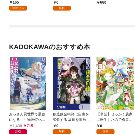
詰ガチャで手に入れた
が、無職だけは辞めら
が、無職だけは辞めら
165
0
660
スキルを使って現代ダ
れないようです【分冊
れないようです １
試読フル
無料
ンジョンで最強になる
版】 1
物語 連載版：1
KADOKAWAのおすすめ本
おっさん異世界で最強
創造錬金術師は自由を
【単話】せっかく農家
になる ～物理特化の
謳歌する 故郷を追放さ
に転生したので勇者は
覚醒者～
れたら、魔王のお膝元
目指しません【第1
1,430
715
0
0
で超絶効果のマジック
話】
割引
無料
無料