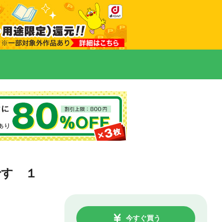
です １
今すぐ買う