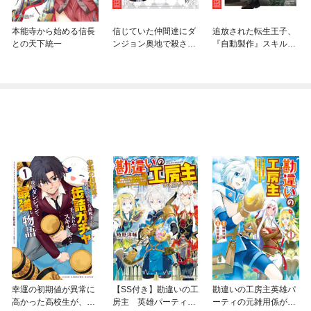
本能寺から始める信長
信じていた仲間達にダ
追放された転生王子、
との天下統一
ンジョン奥地で殺され
『自動製作』スキルで
かけたがギフト『無限
領地を爆速で開拓し最
ガチャ』でレベル９９
強の村を作ってしまう
９９の仲間達を手に入
～最強クラフトスキル
れて元パーティーメン
で始める、楽々領地開
バーと世界に復讐＆
拓スローライフ～
『ざまぁ！』します！
幸運の初期値が異常に
【SS付き】勘違いの工
勘違いの工房主英雄パ
高かった高校生が、缶
房主 英雄パーティの
ーティの元雑用係が、