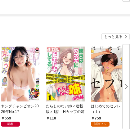
もっと見る
ヤングチャンピオン20
だらしのない姉＜連載
はじめてのセフレ
26年No.17
版＞1話 Hカップの姉
（１）
559
759
110
新着
試読フル