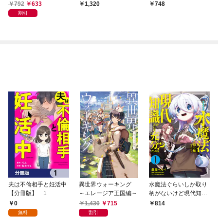
詰ガチャで手に入れた
元雑用係が、実は戦闘
実は戦闘以外がSSSラ
792
633
1,320
748
スキルを使って現代ダ
以外がSSSランクだっ
ンクだったというよく
割引
ンジョンで最強になる
たというよくある話
ある話１
物語 1
夫は不倫相手と妊活中
異世界ウォーキング
水魔法ぐらいしか取り
【分冊版】 1
～エレージア王国編～
柄がないけど現代知識
があれば充分だよね？
0
1,430
715
814
1
無料
割引