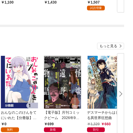
強勇者の王国経営 ～
詰ガチャで手に入れた
1,507
1,100
1,430
せっかちな魔神の力で
スキルを使って現代ダ
試読増量
膨大な国土を手に入れ
ンジョンで最強になる
たので国民を守るため
物語 1
残りの半分の世界と戦
います～
もっと見る
おんなのこのけんをて
【電子版】月刊コミッ
デスマーチからはじま
にいれた【分冊版】
クビーム 2026年9月
る異世界狂想曲
1
号
0
699
1,320
660
無料
新着
割引