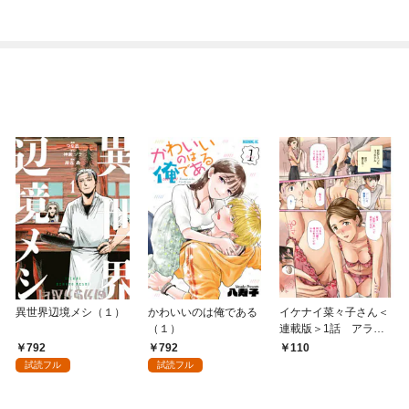
異世界辺境メシ（１）
かわいいのは俺である
イケナイ菜々子さん＜
（１）
連載版＞1話 アラフ
ォー女神と初体験
792
792
110
試読フル
試読フル