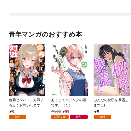
アイテム作り放題にな
りました【分冊版】
1
青年マンガのおすすめ本
遊莉センパイ、対戦よ
あくまでクジャクの話
みんなの秘密を暴露し
ろしくお願いします。
です。（１）
ます(1)
1
0
792
88
0
無料
試読フル
割引
無料