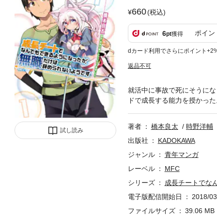
660
(税込)
ポイン
6
pt
獲得
dカード利用でさらにポイント+2
返品不可
就活中に事故で死にそうにな
ドで成長する能力を授かった
著者
橋本良太
時野洋輔
試し読み
出版社
KADOKAWA
ジャンル
青年マンガ
レーベル
MFC
シリーズ
成長チートでな
電子版配信開始日
2018/03
ファイルサイズ
39.06 MB