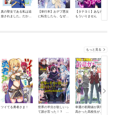
真の聖女である私は追
【単行本】おデブ悪女
【タテヨミ】あなたは
放されました。だから
に転生したら、なぜか
もういりません
この国はもう終わりで
ラスボス王子様に執着
す
されています
ね
もっと見る
ツイてる勇者さま！
世界の半分が欲しいっ
幸運の初期値が異常に
て誰が言った！？ 最
高かった高校生が、缶