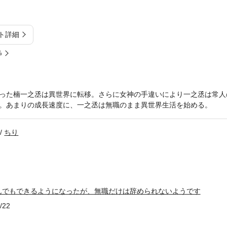
ト詳細
%
った楠一之丞は異世界に転移。さらに女神の手違いにより一之丞は常人の
。あまりの成長速度に、一之丞は無職のまま異世界生活を始める。
ちり
んでもできるようになったが、無職だけは辞められないようです
/22