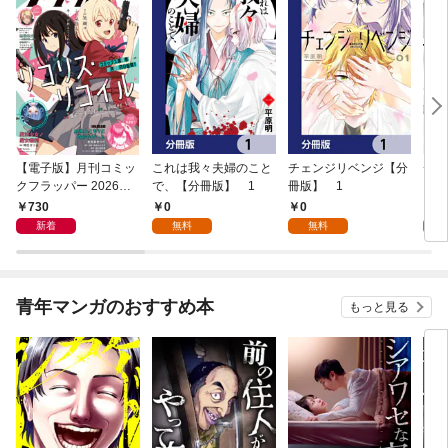
【電子版】月刊コミッ
これは我々夫婦のこと
チェンジリベンジ【分
チェ
クフラッパー 2026年9
で、【分冊版】 1
冊版】 1
月号
730
0
0
7
新着
無料
無料
試
青年マンガのおすすめ本
もっと見る