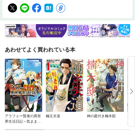
あわせてよく買われている本
アラフォー賢者の異世
極主夫道
神の庭付き楠木邸
真夜
界生活日記～気ままな
員
異世界教師ライフ～