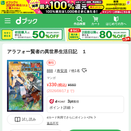
作品検索
カート
はじめての方へ
アラフォー賢者の異世界生活日記 １
割引
888
寿安清
他1名
マンガ
330
(税込)
660
(2026/08/17まで)
3
pt
獲得
ポイント詳細
dカード利用でさらにポイント+2%
試し読み
返品不可