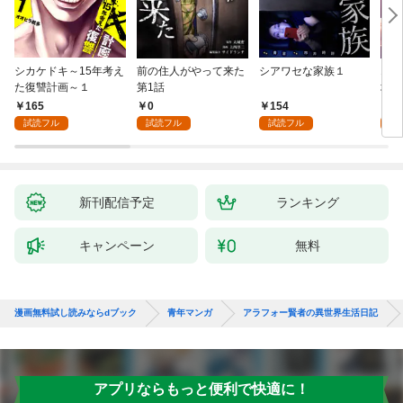
シカケドキ～15年考え
前の住人がやって来た
シアワセな家族１
16
た復讐計画～１
第1話
地獄
165
0
154
1
試読フル
試読フル
試読フル
試
新刊配信予定
ランキング
キャンペーン
無料
漫画無料試し読みならdブック
青年マンガ
アラフォー賢者の異世界生活日記
アプリならもっと便利で快適に！