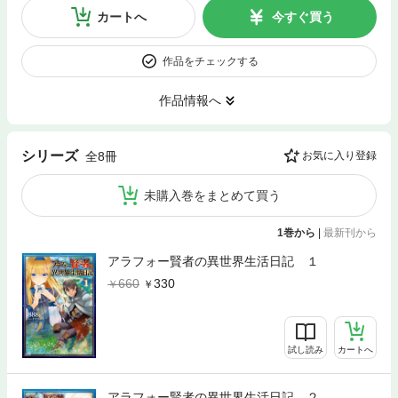
カートへ
今すぐ買う
作品をチェックする
作品情報へ
シリーズ
全8冊
お気に入り登録
未購入巻をまとめて買う
1巻から
|
最新刊から
アラフォー賢者の異世界生活日記 １
660
330
試し読み
カートへ
アラフォー賢者の異世界生活日記 ２