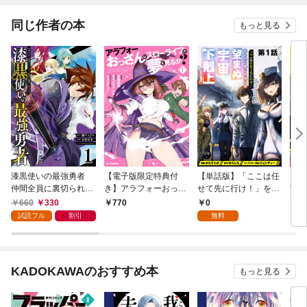
同じ作者の本
もっと見る
漆黒使いの最強勇者
【電子版限定特典付
【単話版】「ここは任
【分
仲間全員に裏切られた
き】アラフォーおっさ
せて先に行け！」をし
賢者
ので最強の魔物と組み
んはスローライフの夢
たい死にたがりの望ま
ZE
660
330
0
770
1
ます 1巻
を見るか？1
ぬ宇宙下剋上@COMI
ド・
試読フル
割引
無料
C 第1話
ルド
KADOKAWAのおすすめ本
もっと見る