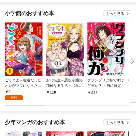
小学館のおすすめ本
もっと見る
ごくまま～極道だった
おじ転生～悪役令嬢の
グランプリは私ですけ
後宮
オレがママになった話
加齢なる生活～【単
ど何か？ ～自己肯定モ
は謎
～【単話】（１）
話】（１）
ンスターのミスコン無
（１
0
118
237
2
双～【単話】（１）
無料
少年マンガのおすすめ本
もっと見る