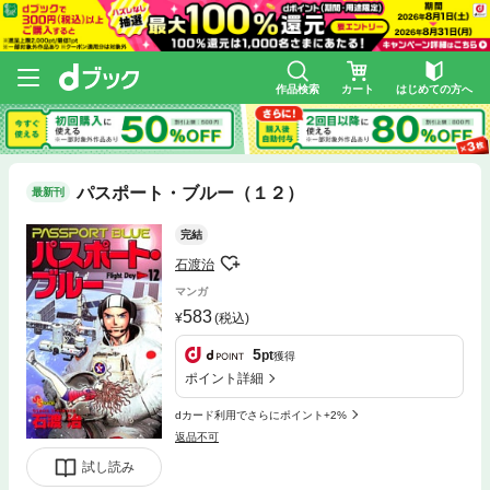
作品検索
カート
はじめての方へ
パスポート・ブルー（１２）
最新刊
完結
石渡治
マンガ
583
(税込)
5
pt
獲得
ポイント詳細
dカード利用でさらにポイント+2%
返品不可
試し読み