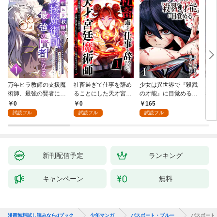
万年ヒラ教師の支援魔
社畜過ぎて仕事を辞め
少女は異世界で『殺戮
魔王
術師、最強の賢者にな
ることにした天才宮廷
の才能』に目覚める
者パ
る～不人気の支援魔術
魔術師～辺境の地でス
(話売り) #1
やっ
0
0
165
2
師は給料泥棒だと魔術
ローライフを夢見る
試読フル
試読フル
試読フル
大学をクビになった
が、不届き者を倒して
が、出世した元教え子
いたら『最果ての魔
たちのおかげで何も困
女』と呼ばれるように
らない件～ 第1話
なる～ 第1話
新刊配信予定
ランキング
キャンペーン
無料
漫画無料試し読みならdブック
少年マンガ
パスポート・ブルー
パスポート