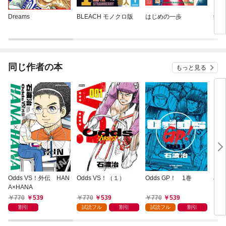
Dreams
BLEACH モノクロ版
はじめの一歩
鋼の
同じ作者の本
もっと見る
Odds VS！外伝 HAN
Odds VS！（１）
Odds GP！ 1巻
石渡
A×HANA
＝ピ
770
539
770
539
770
539
5
割引
試読フル
割引
試読フル
割引