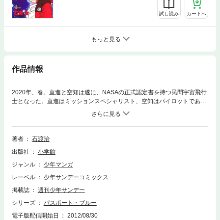
試し読み
カートへ
もっと見る
作品情報
2020年、春。直進と空知は遂に、NASAの正式認定書を持つ民間宇宙飛行
士となった。直進はミッションスペシャリスト、空知はパイロットであ
る。半年後、空知は日本人初の宇宙パイロットとして、空の天辺まで昇っ
た。直進はじめ皆が、長年の夢を叶えた空知に祝福を贈る。だが霊界のさ
やかと交信できるマイチは、さやかから「あいつの悪意を感じる」と、不
安な一言を告げられていた。
著者
石渡治
出版社
小学館
ジャンル
少年マンガ
レーベル
少年サンデーコミックス
掲載誌
週刊少年サンデー
シリーズ
パスポート・ブルー
電子版配信開始日
2012/08/30