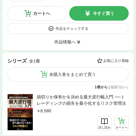
カートへ
今すぐ買う
作品をチェックする
作品情報へ
シリーズ
全1冊
お気に入り登録
未購入巻をまとめて買う
1巻から
|
最新刊から
損切りか保有かを決める最大逆行幅入門 ──ト
レーディングの損失を最小化するリスク管理法
8,580
試し読み
カートへ