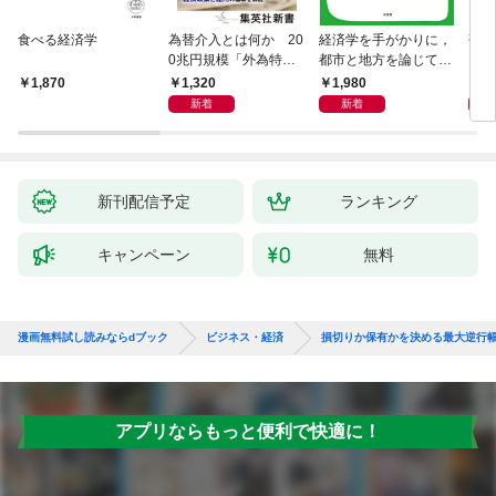
食べる経済学
為替介入とは何か 20
経済学を手がかりに，
研究
0兆円規模「外為特
都市と地方を論じてみ
会」が生まれた謎
よう
1,320
1,980
5,
1,870
新着
新着
新刊配信予定
ランキング
キャンペーン
無料
漫画無料試し読みならdブック
ビジネス・経済
損切りか保有かを決める最大逆行幅
アプリならもっと便利で快適に！