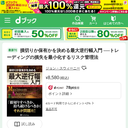
作品検索
カート
はじめての方へ
損切りか保有かを決める最大逆行幅入門 ──トレ
最新刊
ーディングの損失を最小化するリスク管理法
ジョン・スウィーニー
8,580
(税込)
78
pt
獲得
ポイント詳細
dカード利用でさらにポイント+2%
返品不可
試し読み