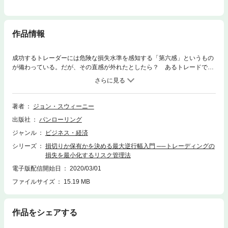
作品情報
成功するトレーダーには危険な損失水準を感知する「第六感」というもの
が備わっている。だが、その直感が外れたとしたら？ あるトレードで大
きな損失が予測されるとき、単なる推測を超え、その損失点を正確に見積
もる技術が必要になる。とはいうものの、損失点を正確に見積もること―
―つまり、損失量を定量的に測定すること――は可能なのだろうか。答え
はイエスである。そして、それを可能にしてくれるのがMAE（最大逆行
著者
ジョン・スウィーニー
幅、MaximumAdverseExcursion）という概念である。この画期的なリス
出版社
パンローリング
ク管理法は、トレーディングの意思決定を行う前に損失点を特定すること
で、悲惨な結果を避けることを可能にするものだ。この強力なトレーディ
ジャンル
ビジネス・経済
ングツールを、MAEの開発者であり『テクニカル・アナリシス・オブ・ス
シリーズ
損切りか保有かを決める最大逆行幅入門 ──トレーディングの
トック・アンド・コモディティーズ』誌のテクニカルエディターでもある
損失を最小化するリスク管理法
ジョン・スウィーニーが本書で初めて明らかにしている。 MAEによる損
失点の測定を成功させるための鍵は、市場が規則正しい動きをしているか
電子版配信開始日
2020/03/01
どうかを見極めることである、とスウィーニーは言う。仕掛けのポイント
ファイルサイズ
15.19 MB
からの値動きを測定しチャート化することで、一定の期間にわたって規則
正しい値動きが存在するかどうかを素早くかつ簡単に見極めることができ
る。そして値動きに規則性やパターンが存在すれば、それをトレードに利
作品をシェアする
用することができる。トレードで重要なのは、値動きが自分のトレードに
対して順行しているのか逆行しているのかを見極め、いずれの場合であっ