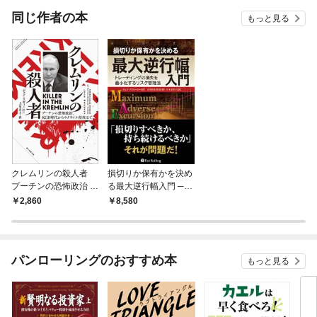
OMI
同じ作者の本
もっと見る
クレムリンの殺人者
損切りか保有かを決め
プーチンの恐怖政治 、
る最大逆行幅入門 ──
KGB時代からウクライ
トレーディングの損失
2,860
8,580
ナ侵攻まで
を最小化するリスク管
理法
パンローリングのおすすめ本
もっと見る