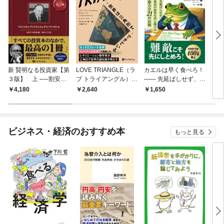
新 賢明なる投資家【第
LOVE TRIANGLE（ラ
カエルは早く食べろ！
ステ
３版】 上 ──割安株
ブ トライアングル）―
―― 先延ばしせず、最
る静
の見つけ方とバリュー
―世界は三角形ででき
高の結果を出し続ける
4,180
2,640
1,650
1,
投資を成功させる方法
ている
強力な21の法則
ビジネス・経済のおすすめ本
もっと見る