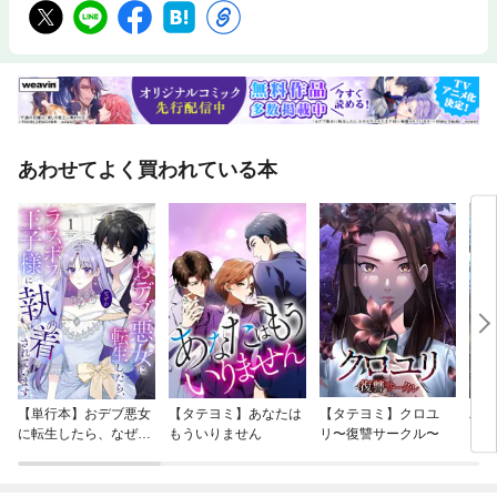
ても次に起こることを予測できる信頼のおけるシステムを持つことであ
る。単なる推測を統計学に置き換えることで、損切りポイント（プロテク
ティブストップ）や利食いポイントを客観的に求めることが可能になるの
である。 トレーダーたちは定量化された最小限のリスクで大きな利益を
手に入れるためのエッジを常に探し求めている。しかし、そんなエッジを
手に入れることはたやすいことではない。このMAEの総合ガイドはそんな
エッジをあなたに与えてくれるものだ。 以下が本書の内容である。●MA
E（最大逆行幅)、MinFE（最小順行幅）、MaxFE（最大順行幅）の定義と
あわせてよく買われている本
算出法●MAEのグラフ化――データの収集、度数図、損切りサイズ●必要資
金額の決定――資産の保全とドローダウン●損切り水準別利益――利益の
トレードオフ、利益曲線●ボラティリティの変化による影響――微調整、
レンジやボラティリティの変化に伴う損切り水準の変更●トレード管理―
―ポートフォリオ化の影響、日々の管理 本書は計算例や実例が豊富で、
独自のチャート作りに役立つエクセルコードも充実しており、MAEを効果
的に使って利益を出すための方法を指南する決定的ガイドになっている。
ジョン・スウィーニー（JohnSweeney）ノースウエスト銀行持株会社で
あるシーファースト・バンキング・コーポレーションの元分散投資部門部
長。『テクニカル・アナリシス・オブ・ストック・アンド・コモディティ
ーズ』誌のテクニカルエディターで、自らもトレーディングを行ってい
る。
【単行本】おデブ悪女
【タテヨミ】あなたは
【タテヨミ】クロユ
バッ
に転生したら、なぜか
もういりません
リ〜復讐サークル〜
ロイ
ラスボス王子様に執着
今世
されています
りが
てく