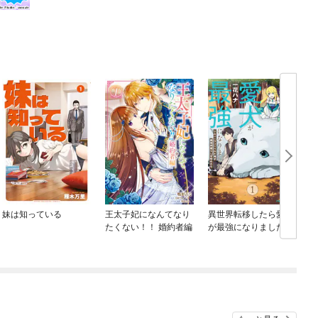
妹は知っている
王太子妃になんてなり
異世界転移したら愛犬
たくない！！ 婚約者編
が最強になりました ～
シルバーフェンリルと
俺が異世界暮らしを始
めたら～ THE COMIC