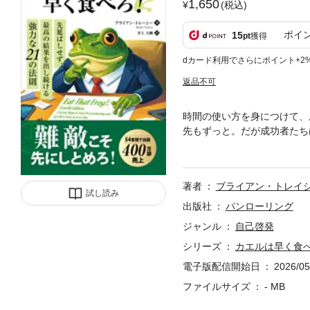
1,650
(税込)
ポイ
15
pt
獲得
dカード利用でさらにポイント+2
返品不可
時間の使い方を身につけて、
先もずっと。だが成功者たち
め、それに集中して、確実に
している。著者のブライアン
なせれば人生に最も良い影響
著者
ブライアン・トレイ
集中し、効率よく達成する方
試し読み
毎年25万人以上の観客を前
出版社
パンローリング
ラスの権威として認められて
ジャンル
自己啓発
リアの成功にとってなぜタイ
シリーズ
カエルは早く食べ
のパワフルな法則」を実行す
上させる方法を発見できるは
電子版配信開始日
2026/05
は無限大だ！
ファイルサイズ
- MB