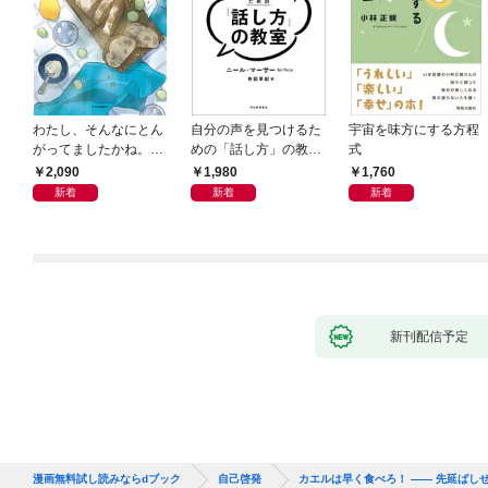
わたし、そんなにとん
自分の声を見つけるた
宇宙を味方にする方程
がってましたかね。
めの「話し方」の教
式
獅子座、Ａ型、丙午は
室 Ｏｒａｃｙ（オラ
2,090
1,980
1,760
めぐる
シー）
新着
新着
新着
新刊配信予定
漫画無料試し読みならdブック
自己啓発
カエルは早く食べろ！ ―― 先延ばし