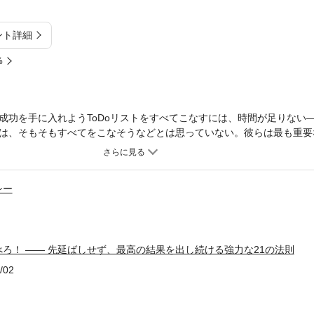
ント詳細
%
成功を手に入れようToDoリストをすべてこなすには、時間が足りない
は、そもそもすべてをこなそうなどとは思っていない。彼らは最も重要
実行している。つまり一番の難敵である〝カエル〟を食べなければなら
・トレイシーの言う「カエルを食べる」とは、もっとも困難な仕事――
を与えうる仕事――に取り組むことだ。本書は日々の仕事を整理して、
シー
法を教えてくれる。ブライアン・トレイシーは、基調講演者やセミナー
に講演をおこなっており、潜在能力の開発と能力の向上に関して、アメ
いる。この第４版では、すべての章に実践的な行動ガイドを追加し、さ
ムマネジメントが不可欠なのかを解説する新たな章が加わった。本書に
ろ！ ―― 先延ばしせず、最高の結果を出し続ける強力な21の法則
れば、時間管理に不可欠な３要素（決断、自己規律、決意）によって生
ずだ。あなたの時間はかぎられている――だが、カエルを食べる方法を
/02