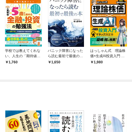
学校では教えてくれな
パニック障害になった
はっしゃん式 理論株
い、人生の「期待値」
ら読む最初で最後の
価×生成AI投資入門 ──
の考え方 「５歳」か
本 ──カリスマ催眠
投資家とAIが考える
1,760
1,650
1,980
ら始める金融・投資の
療法士が送るセラピス
これからの企業分析
勉強法 ──パパ証券
トたちへのメッセージ
で学ぶ、中長期目線の
高配当収益バリュー投
資