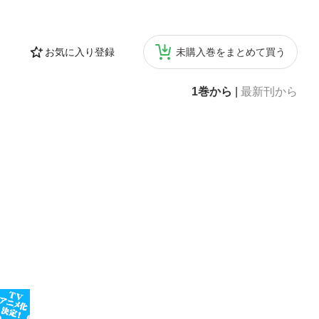
お気に入り登録
未購入巻をまとめて買う
1巻から
|
最新刊から