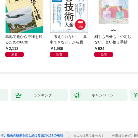
基地問題から沖縄を知
「考えられない」「集
相手も自分も「否定し
るための60章
中できない」から脱
ない」言い換え手帖
却！ AI時代の読む技
2,112
1,980
924
術大全
新着
新着
新着
ランキング
キャンペーン
せず、最高の結果を出し続ける強力な21の法則
カエルは早く食べろ！ ―― 先延ばしせず、最