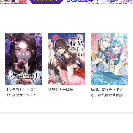
【タテヨミ】クロユ
結界師の一輪華
病弱な悪役令嬢です
リ〜復讐サークル〜
が、婚約者が過保護す
ぎて逃げ出したい(私た
ち犬猿の仲でしたよ
ね！？)