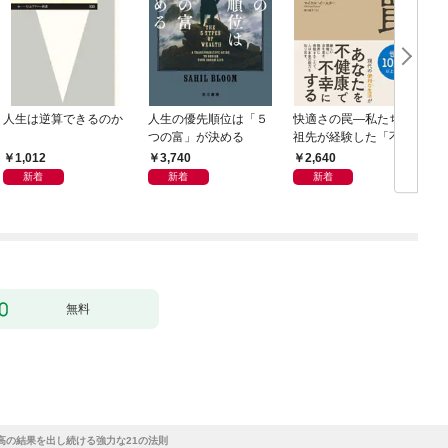
人生は逆算できるのか
人生の優先順位は「５
快適さの罠―私たちの
つの富」が決める
祖先が経験した「不快
さ」が人生を充実させ
1,012
3,740
2,640
る
新着
新着
新着
無料
高の結果を出し続ける強力な21の法則