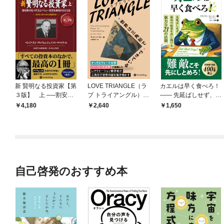
新 賢明なる投資家【第
LOVE TRIANGLE（ラ
カエルは早く食べろ！
３版】 上 ──割安株
ブ トライアングル）―
―― 先延ばしせず、最
の見つけ方とバリュー
―世界は三角形ででき
高の結果を出し続ける
4,180
2,640
1,650
投資を成功させる方法
ている
強力な21の法則
自己啓発のおすすめ本