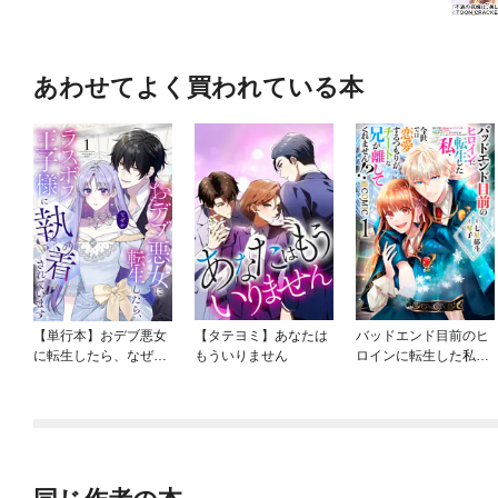
あわせてよく買われている本
【単行本】おデブ悪女
【タテヨミ】あなたは
バッドエンド目前のヒ
に転生したら、なぜか
もういりません
ロインに転生した私、
ラスボス王子様に執着
今世では恋愛するつも
されています
りがチートな兄が離し
てくれません！？@C
OMIC