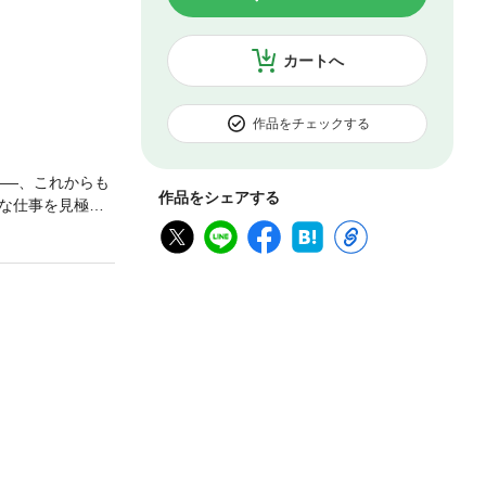
カートへ
作品をチェックする
――、これからも
作品をシェアする
な仕事を見極
ないことを熟知
しかしうまくこ
重要なタスクに
の講師として、
リカでもトップク
らに人生とキャ
提示された「21
産性を大きく向
学べば、可能性