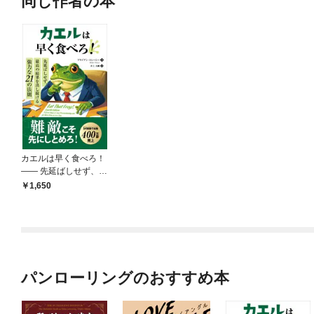
同じ作者の本
カエルは早く食べろ！
―― 先延ばしせず、最
高の結果を出し続ける
1,650
強力な21の法則
パンローリングのおすすめ本