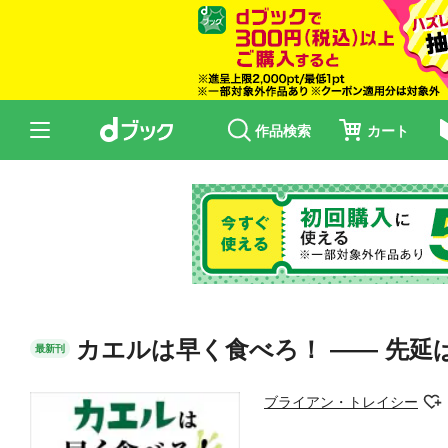
作品検索
カート
カエルは早く食べろ！ ―― 先延
最新刊
ブライアン・トレイシー