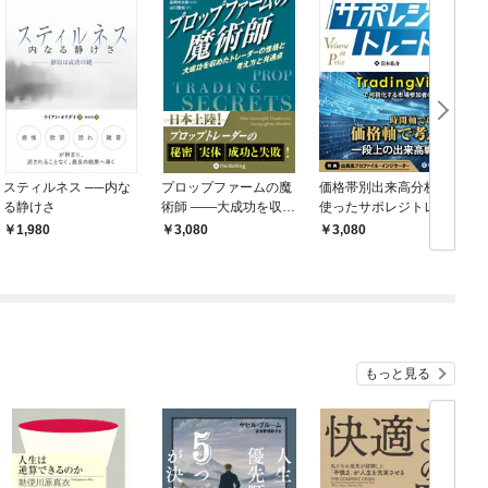
スティルネス ──内な
プロップファームの魔
価格帯別出来高分析を
る静けさ
術師 ――大成功を収め
使ったサポレジトレー
たトレーダーの性格と
ド
1,980
3,080
3,080
考え方と共通点
もっと見る