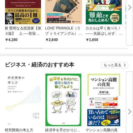
新 賢明なる投資家【第
LOVE TRIANGLE（ラ
カエルは早く食べろ！
学校
３版】 上 ──割安株
ブ トライアングル）―
―― 先延ばしせず、最
い、
の見つけ方とバリュー
―世界は三角形ででき
高の結果を出し続ける
の考
4,180
2,640
1,650
1,
投資を成功させる方法
ている
強力な21の法則
ら始
勉強
で学
高配
ビジネス・経済のおすすめ本
もっと見る
資
研究開発の考え方
経済学を手がかりに，
マンション高騰の真
リー