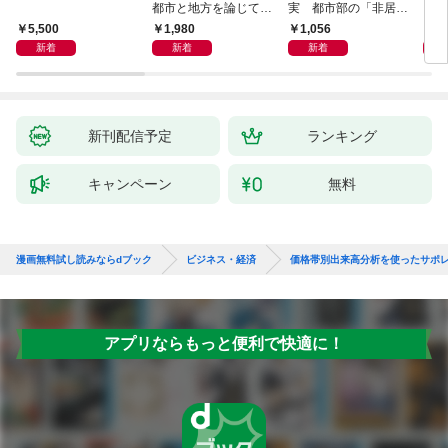
都市と地方を論じてみ
実 都市部の「非居住
「も
よう
化」が街を壊す
然と
5,500
1,980
1,056
2,
イン
新着
新着
新着
果を
新刊配信予定
ランキング
キャンペーン
無料
漫画無料試し読みならdブック
ビジネス・経済
価格帯別出来高分析を使ったサポ
アプリならもっと便利で快適に！