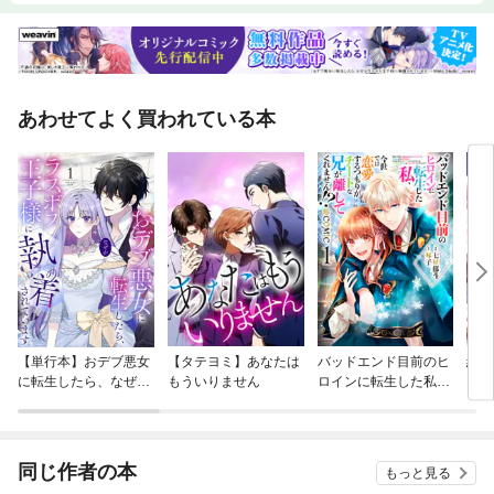
ァイル）」は、横棒グラフによって価格を軸に出来高を可視化する手法で
す。これにより、「どの価格帯に売買が集中していたか」を明確に捉える
ことができます。価格帯別出来高プロファイルは、もともと機関投資家が
活用していた分析手法で、日本では一部の上級トレーダーの間でのみ使わ
れてきました。その理由は、表示設定の煩雑さや、正確に活用するための
あわせてよく買われている本
解説が少なかったためです。本書では、出来高プロファイルの優位性と活
用方法、判断・シナリオ構築の思考プロセス、さらに同じ出来高分析であ
るマーケットプロファイルや一般的なインジケーターとの違いを、具体的
なチャート事例を交えて解説しています。また、多くの方に価格帯別出来
高分析の魅力や優位性を知っていただくため、TradingViewを用いた実践
的な解説を行っています。株式・為替・指数先物・コモディティなど、あ
らゆる市場に対応するTradingViewは、ブラウザやスマートフォンから簡
単に利用でき、世界中のトレーダーに支持されています。すでにTradingV
iewを使用している方も本書を通して、POCやVWAP、累積出来高デルタ
など、一段上の出来高分析を身につけることができるでしょう。さらに、
読者特典としてオリジナルの無料インジケーターを用意しました。シンプ
ルな操作で、価格帯別出来高プロファイルをすぐに試すことができる強力
なツールです。もちろん、その描画方法や設定手順も丁寧に解説していま
【単行本】おデブ悪女
【タテヨミ】あなたは
バッドエンド目前のヒ
結界
す。サポートラインやレジスタンスラインのように、人によって引き方が
に転生したら、なぜか
もういりません
ロインに転生した私、
異なりがちなライン分析も、出来高という客観的データから、市場参加者
ラスボス王子様に執着
今世では恋愛するつも
の心理を明確に判断できるようになります。チャート上に特典インジケー
されています
りがチートな兄が離し
ターを表示しながら、本書の解説を実践できる――。出来高分析プロファ
てくれません！？@C
イルを“体感しながら学べる”この一冊は、他に類を見ない一冊です。
OMIC
同じ作者の本
もっと見る