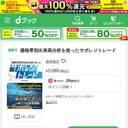
作品検索
カート
はじめての方へ
価格帯別出来高分析を使ったサポレジトレード
最新刊
岩本祐介
3,080
(税込)
28
pt
獲得
ポイント詳細
dカード利用でさらにポイント+2%
返品不可
試し読み