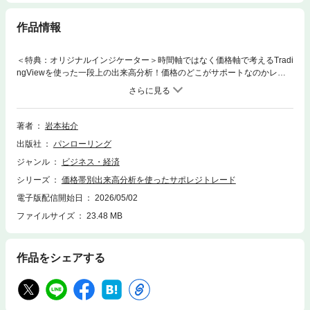
作品情報
＜特典：オリジナルインジケーター＞時間軸ではなく価格軸で考えるTradi
ngViewを使った一段上の出来高分析！価格のどこがサポートなのかレジ
スタンスなのかを一目で判定できる！価格の背後にある「市場参加者の記
憶と心理」を読み解く！重要なのは「いつ」ではなく、「どこ」に意識が
集まるか多くのトレーダーや投資家は「価格の動き」に注目します。価格
変動や各種インジケーターが示す情報は視覚的に分かりやすく、手軽に表
著者
岩本祐介
示できるという利便性もあります。しかし、価格は売買行動の「結果」に
出版社
パンローリング
すぎません。「なぜその価格帯で止まったのか」「なぜ突然ブレイクした
のか」――それを示してはくれません。今後のシナリオを考えるうえで重
ジャンル
ビジネス・経済
要なのは、価格が動いた“裏側”で何が起きていたのかを見極めること。そ
シリーズ
価格帯別出来高分析を使ったサポレジトレード
の手がかりとなるのが「出来高」です。出来高は、市場参加者が実際に取
引した痕跡であり、彼らが意識している価格帯そのものを示します。人は
電子版配信開始日
2026/05/02
過去に参加した基準を意識し続けるため、再びその水準に近づくと反応が
ファイルサイズ
23.48 MB
起き、上昇が止まったり、反落に転じたりすることが多く見られます。現
在の価格が、多くの参加者が意識するポイントの上にあるのか、下にある
のか。それを意識して見るだけで、買い手と売り手の力関係が少しずつ見
作品をシェアする
えてきて、今後のシナリオ構築のヒントになるのです。従来の出来高分析
といえば、チャート下部に縦棒グラフを表示し、一定時間ごとの取引量を
可視化して相場の盛り上がりや転換点を探る。そんな「時間軸ベースの出
来高表示」が一般的でした。しかしそれでは、どの価格帯で出来高が集中
したのかまでは見えません。本書で扱う「価格帯別出来高（出来高プロフ