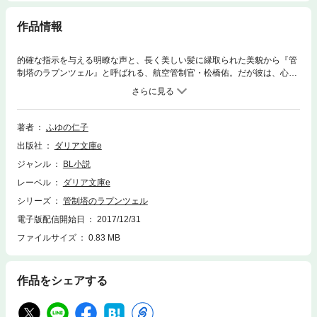
作品情報
的確な指示を与える明瞭な声と、長く美しい髪に縁取られた美貌から『管
制塔のラプンツェル』と呼ばれる、航空管制官・松橋佑。だが彼は、心に
負う深い傷のせいで、頑なに他人を寄せ付けないことでも有名だった。そ
んな彼の前に突然現れたのは、快活な態度のグランドハンドリングマン・
田中だった。「下心があります」としれっと告げる彼に、松橋は……。
※イラストは含まれていません
著者
ふゆの仁子
出版社
ダリア文庫e
ジャンル
BL小説
レーベル
ダリア文庫e
シリーズ
管制塔のラプンツェル
電子版配信開始日
2017/12/31
ファイルサイズ
0.83 MB
作品をシェアする