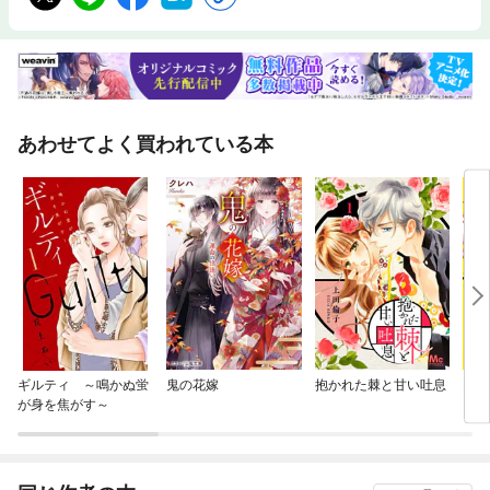
あわせてよく買われている本
ギルティ ～鳴かぬ蛍
鬼の花嫁
抱かれた棘と甘い吐息
おし
が身を焦がす～
いし