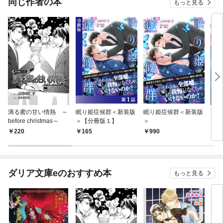
同じ作者の本
もっと見る
滴る蜜の甘い情熱 ～
眠り姫症候群＜新装版
眠り姫症候群＜新装版
飛沫
before christmas～
＞【分冊版１】
＞
220
165
990
5
ダリア文庫eのおすすめ本
もっと見る