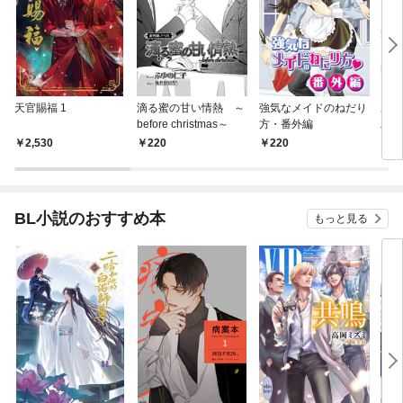
天官賜福 1
滴る蜜の甘い情熱 ～
強気なメイドのねだり
あま
before christmas～
方・番外編
バタ
（小
2,530
220
220
8
き下
スト
BL小説のおすすめ本
もっと見る