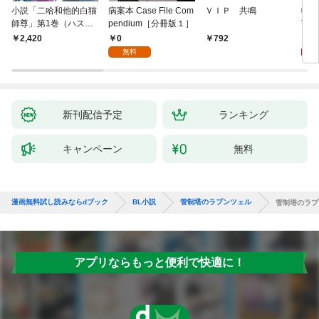
小説「二哈和他的白猫
病案本 Case File Com
ＶＩＰ 共鳴
転生
師尊」第1巻（ハスキ
pendium［分冊版１］
寵姫
ーとかれのしろねこし
0
9
2,420
792
ずん）
無料
新刊配信予定
ランキング
キャンペーン
無料
漫画無料試し読みならdブック
BL小説
管制塔のラプンツェル
管制塔のラプ
アプリならもっと便利で快適に！