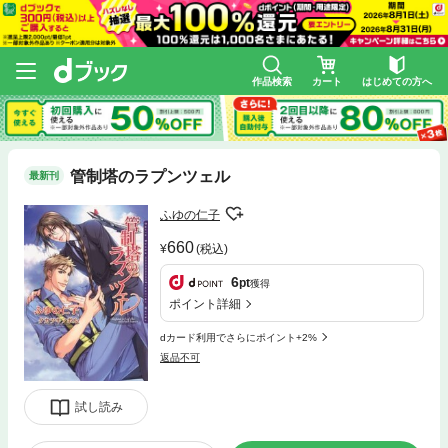
作品検索
カート
はじめての方へ
管制塔のラプンツェル
最新刊
ふゆの仁子
660
(税込)
6
pt
獲得
ポイント詳細
dカード利用でさらにポイント+2%
返品不可
試し読み