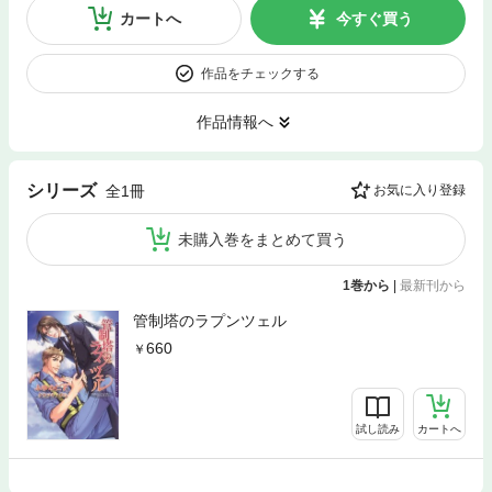
カートへ
今すぐ買う
作品をチェックする
作品情報へ
シリーズ
全1冊
お気に入り登録
未購入巻をまとめて買う
1巻から
|
最新刊から
管制塔のラプンツェル
660
試し読み
カートへ