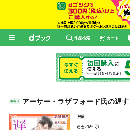
作品検索
カート
アーサー・ラザフォード氏の遅すぎる初
最新刊
完結
名倉和希