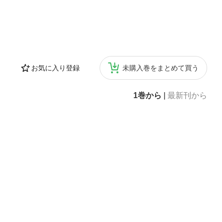
お気に入り登録
未購入巻をまとめて買う
1巻から
|
最新刊から