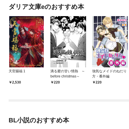
ダリア文庫eのおすすめ本
天官賜福 1
滴る蜜の甘い情熱 ～
強気なメイドのねだり
before christmas～
方・番外編
2,530
220
220
BL小説のおすすめ本