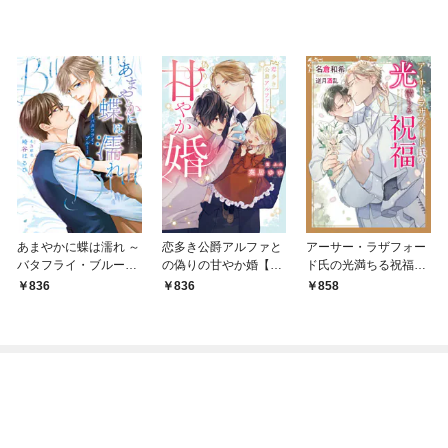
あまやかに蝶は濡れ ～
恋多き公爵アルファと
アーサー・ラザフォー
バタフライ・ブルー～
の偽りの甘やか婚【特
ド氏の光満ちる祝福
（小説）【電子限定書
典付き】【イラスト入
【電子限定書き下ろし
836
836
858
き下ろし付き】【イラ
り】
付き】【イラスト入
スト入り】
り】