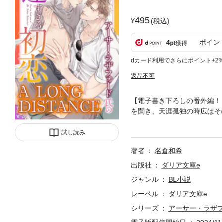
495
(税込)
ポイン
4
pt
獲得
dカード利用でさらにポイント+2
返品不可
【電子書き下ろしの番外編！
を聞き、天涯孤独の時広はそ
中を押してくれたものの、ア
衝動的に日本行きの飛行機に
試し読み
著者
名倉和希
出版社
ダリア文庫e
ジャンル
BL小説
レーベル
ダリア文庫e
シリーズ
アーサー・ラザフォ