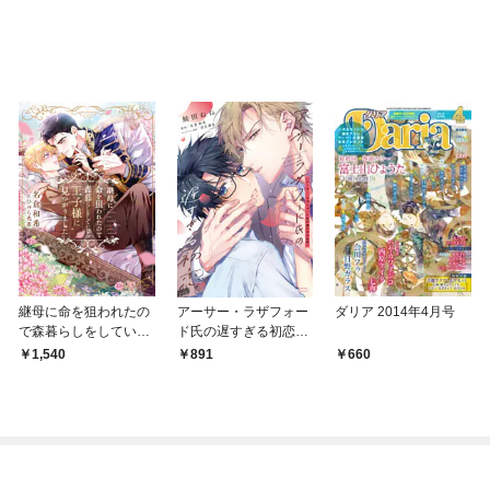
になりました～
継母に命を狙われたの
アーサー・ラザフォー
ダリア 2014年4月号
で森暮らしをしていた
ド氏の遅すぎる初恋
ら王子様に見つかりま
【コミックス版】【電
1,540
891
660
した【イラストあり・
子限定描き下ろし漫画
電子限定ショートスト
付き】
ーリーつき】