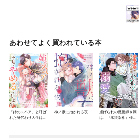
あわせてよく買われている本
「姉のスペア」と呼ば
神ノ獣に抱かれる夜
虐げられの魔術師令嬢
れた身代わり人生は、
は、『氷狼宰相』様に
今日でやめることにし
溺愛される【単話】
ます～辺境で自由を満
喫中なので、今さら真