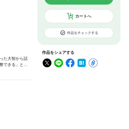
カートへ
作品をチェックする
作品をシェアする
った大智から話
整できる」と背
まった時広は、