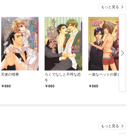
もっと見る
天使の情事
ろくでなしと不埒な恋
一途なペットの愛し方
を
L
660
660
660
もっと見る