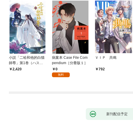
小説「二哈和他的白猫
病案本 Case File Com
ＶＩＰ 共鳴
師尊」第1巻（ハスキ
pendium［分冊版１］
ーとかれのしろねこし
0
2,420
792
ずん）
無料
新刊配信予定