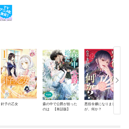
針子の乙女
森の中で公爵が拾った
悪役令嬢になりました
のは 【単話版】
が、何か？