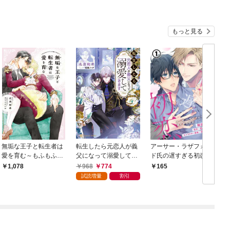
もっと見る
無垢な王子と転生者は
転生したら元恋人が義
アーサー・ラザフォー
愛を育む～もふもふタ
父になって溺愛してき
ド氏の遅すぎる初恋 第
イムに癒されたい～
ます
1話
968
774
1,078
165
試読増量
割引