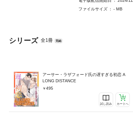
電子版配信開始日
2024/11
ファイルサイズ
- MB
シリーズ
全1冊
完結
アーサー・ラザフォード氏の遅すぎる初恋 A
LONG DISTANCE
495
試し読み
カートへ