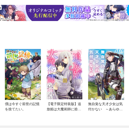
僕は今すぐ前世の記憶
【電子限定特装版】追
無自覚な天才少女は気
を捨てたい。
放姫は大魔術師に拾わ
付かない ～あらゆる
れる
分野で努力しても家族
が全く褒めてくれない
ので、家出して冒険者