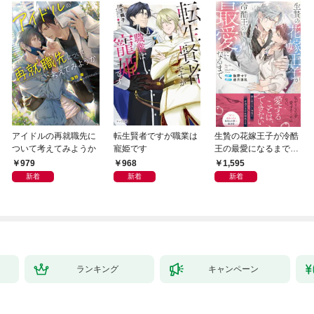
アイドルの再就職先に
転生賢者ですが職業は
生贄の花嫁王子が冷酷
ついて考えてみようか
寵姫です
王の最愛になるまで
【イラスト付き】【単
979
968
1,595
行本書き下ろしSS付
新着
新着
新着
き】
ランキング
キャンペーン