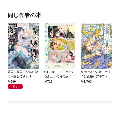
の聖女と言われても知
りません！～
同じ作者の本
隣国の前国王が無自覚
Gift Box １ ～王と恋す
発情できないオメガ王
に溺愛してきます
るふたつの月の夜／王
子と孤独なアルファ王
様と王様の初恋／王子
の初恋 【電子限定おま
990
715
1,760
と宰相の恋煩い～
け付き＆イラスト収
新着
録】