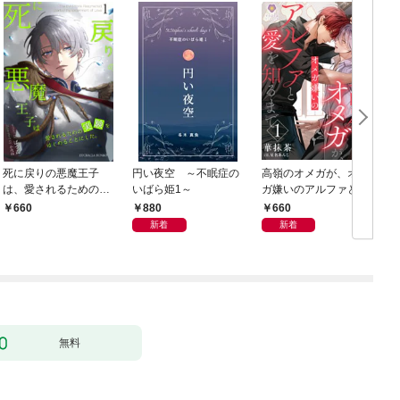
死に戻りの悪魔王子
円い夜空 ～不眠症の
高嶺のオメガが、オメ
は、愛されるための実
いばら姫1～
ガ嫌いのアルファと愛
１
験をはじめることにし
を知るまで1
880
660
660
た。（１）
新着
新着
無料