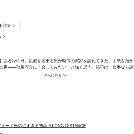
ト詳細
%
】ある秋の日、親戚を名乗る男が時広の実家を訪ねてきた。手紙を預か
の男――秋葉涼介に「会ってみたい」と強く思う。祐司は「仕事なら調
ーサーは賛成しかねる様子。逸る心を抑えきれずアーサーと衝突してし
飛び乗って!? ※本文にイラストは含まれていません
ード氏の遅すぎる初恋 A LONG DISTANCE