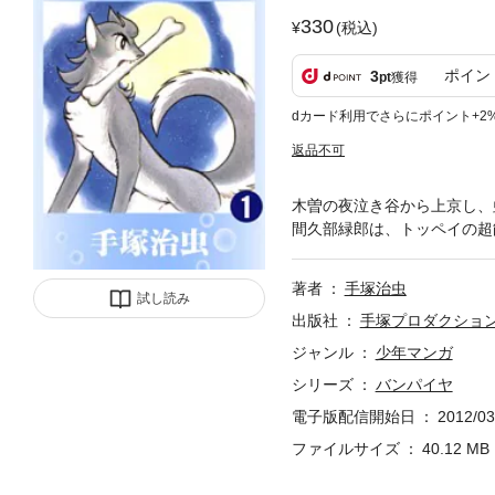
330
(税込)
ポイン
3
pt
獲得
dカード利用でさらにポイント+2
返品不可
木曽の夜泣き谷から上京し、
間久部緑郎は、トッペイの超能
著者
手塚治虫
試し読み
出版社
手塚プロダクショ
ジャンル
少年マンガ
シリーズ
バンパイヤ
電子版配信開始日
2012/03
ファイルサイズ
40.12 MB