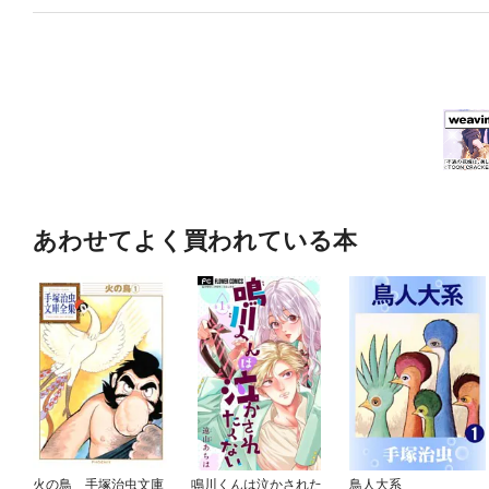
あわせてよく買われている本
火の鳥 手塚治虫文庫
鳴川くんは泣かされた
鳥人大系