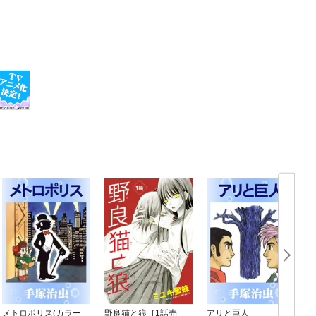
メトロポリス(カラー
野良猫と狼［1話売
アリと巨人