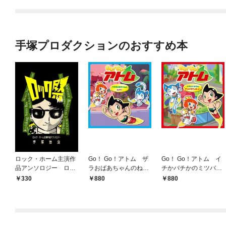
手塚プロダクションのおすすめ本
ロック・ホーム主演作
Go！ Go！アトム ザ
Go！ Go！アトム イ
品アンソロジー ロッ
ラおばあちゃんのねが
チかバチかのミツバチ
ク祭（フェスティバ
い
ミッション
330
880
880
ル）