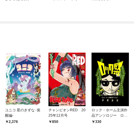
ユニコ 星のきずな -覚
チャンピオンRED 20
ロック・ホーム主演作
醒編-
25年12月号
品アンソロジー ロッ
ク祭（フェスティバ
2,376
850
330
ル）