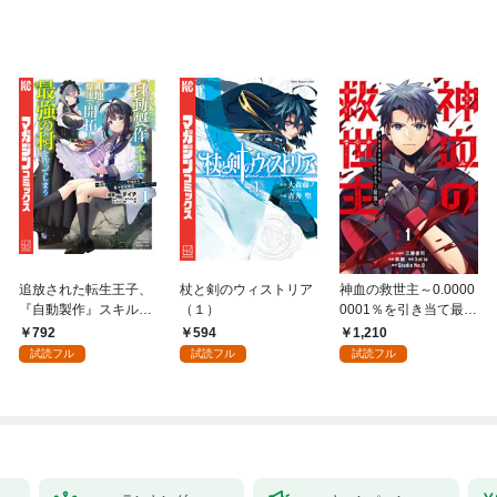
追放された転生王子、
杖と剣のウィストリア
神血の救世主～0.0000
『自動製作』スキルで
（１）
0001％を引き当て最強
領地を爆速で開拓し最
へ～【電子書籍特典
792
594
1,210
強の村を作ってしまう
付】（１）
試読フル
試読フル
試読フル
～最強クラフトスキル
で始める、楽々領地開
拓スローライフ～
（１）