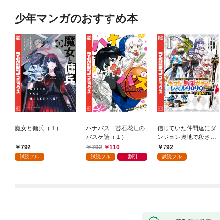
少年マンガのおすすめ本
魔女と傭兵（１）
ハナバス 苔石花江の
信じていた仲間達にダ
バスケ論（１）
ンジョン奥地で殺され
かけたがギフト『無限
792
792
110
792
ガチャ』でレベル９９
試読フル
試読フル
割引
試読フル
９９の仲間達を手に入
れて元パーティーメン
バーと世界に復讐＆
『ざまぁ！』します！
（１）