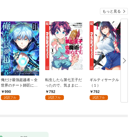
もっと見る
俺だけ最強超越者～全
転生したら第七王子だ
ギルティサークル
世界のチート師匠に認
ったので、気ままに魔
（１）
められた～【単行本】
術を極めます（１）
990
792
792
（１）
試読フル
試読フル
試読フル