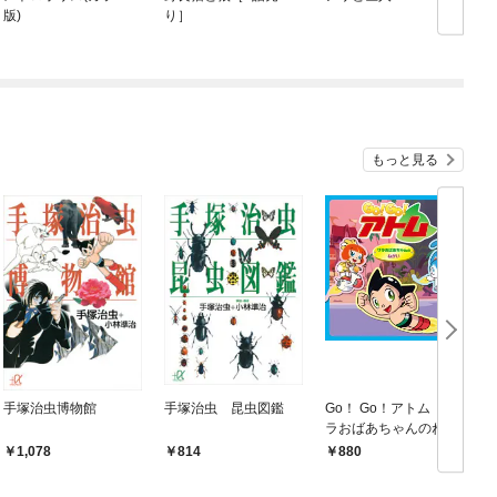
版)
り］
もっと見る
手塚治虫博物館
手塚治虫 昆虫図鑑
Go！ Go！アトム ザ
G
ラおばあちゃんのねが
い
1,078
814
880