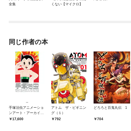
全集
くない【マイクロ】
同じ作者の本
手塚治虫アニメーショ
アトム ザ・ビギニン
どろろと百鬼丸伝 1
ンアート・アーカイブ
グ（１）
ス
17,600
792
704