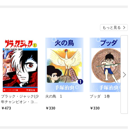
もっと見る
ブラック・ジャック(少
火の鳥 1
ブッダ 1巻
年チャンピオン・コミ
ックス) 1
473
330
330