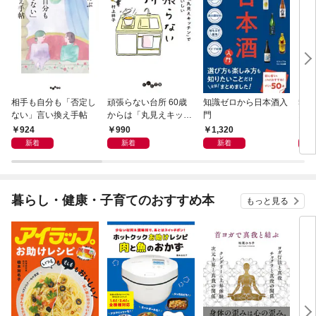
相手も自分も「否定し
頑張らない台所 60歳
知識ゼロから日本酒入
50
ない」言い換え手帖
からは「丸見えキッチ
門
おし
ン」でラクしておいし
924
990
1,320
1,
い
新着
新着
新着
暮らし・健康・子育てのおすすめ本
もっと見る