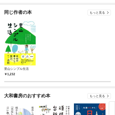
されています
りがチートな兄が離し
てくれません！？@C
OMIC
同じ作者の本
もっと見る
里山シンプル生活
1,232
大和書房のおすすめ本
もっと見る