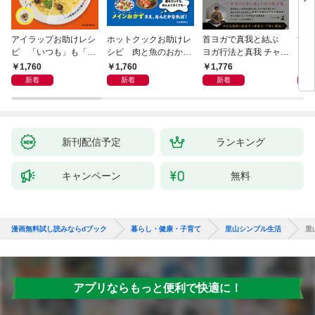
アイラップお助けレシ
ホットクックお助けレ
首ヨガで真我と結ぶ
すご
ピ 「いつも」も「も
シピ 肉と魚のおか
ヨガ行法と真我 チャク
クニ
しも」もおいしい！
ず 少ない材料＆調味
ラと真我の関係 クンダ
した
1,760
1,760
1,776
1,
料で、あとはスイッチ
リーニ上昇体験 次元上
新着
新着
新着
ポン！
昇と真我の関係
新刊配信予定
ランキング
キャンペーン
無料
漫画無料試し読みならdブック
暮らし・健康・子育て
里山シンプル生活
里
アプリならもっと便利で快適に！