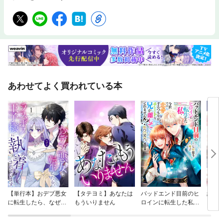
あわせてよく買われている本
【単行本】おデブ悪女
【タテヨミ】あなたは
バッドエンド目前のヒ
結界
に転生したら、なぜか
もういりません
ロインに転生した私、
ラスボス王子様に執着
今世では恋愛するつも