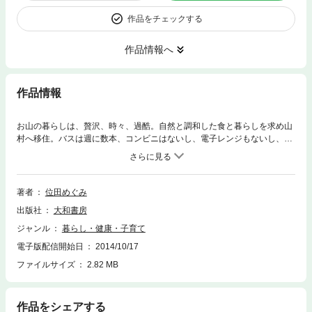
作品をチェックする
作品情報へ
作品情報
お山の暮らしは、贅沢、時々、過酷。自然と調和した食と暮らしを求め山
村へ移住。バスは週に数本、コンビニはないし、電子レンジもないし、お
金もない。古民家を再生し、畑で作物をつくりながら木とともに、人とと
もに、土とともに、水とともに、自然からの恩恵をいただき、持続可能な
日本古来の丁寧な暮らしを目指して、夫と息子２人、ワンコ２匹と日々を
紡ぐ。自然のリズムを目指したら、人生で一番大切なものが見えてくる。
著者
位田めぐみ
出版社
大和書房
ジャンル
暮らし・健康・子育て
電子版配信開始日
2014/10/17
ファイルサイズ
2.82 MB
作品をシェアする