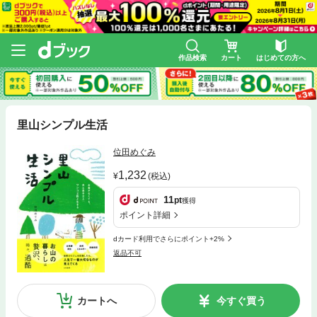
作品検索
カート
はじめての方へ
里山シンプル生活
位田めぐみ
1,232
(税込)
11
pt
獲得
ポイント詳細
dカード利用でさらにポイント+2%
返品不可
カートへ
今すぐ買う