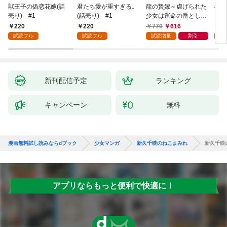
獣王子の偽恋花嫁(話
君たち愛が重すぎる。
龍の贄嫁～虐げられた
桜と
売り) #1
(話売り) #1
少女は運命の番として
愛される～ 1巻
220
220
770
616
2
試読フル
試読フル
試読増量
割引
試
新刊配信予定
ランキング
キャンペーン
無料
漫画無料試し読みならdブック
少女マンガ
新久千映のねこまみれ
新久千映
アプリならもっと便利で快適に！