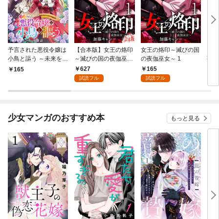
予言された悪役令嬢は
【合本版】女王の烙印
女王の烙印～滅びの国
【単
小鳥と謳う ～未来を知
～滅びの国の夜伽巫女
の夜伽巫女～ 1
熟れ
る専属執事に「君を救
～ 1
たり
627
165
165
1
う」と言われました～
試読フル
試読フル
分冊版 第1話
少女マンガのおすすめ本
もっと見る