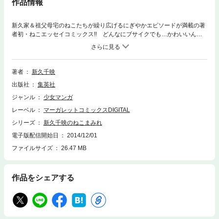
作品情報
新久家＆祖父母宅のねこたちが繰り広げるにぎやかエピソードが満載の著
者初・ねこエッセイコミックス!! どんなにブサイクでも…かわいいんで
す!!（筆者談。） 【特別寄稿】市川ヒロシ氏『またタビ』吉川景都氏
『片桐くん家に猫がいる』 【収録作品】新久べー様／新久べー様＜4コ
マ＞／ゑびすねこ／気まま・ねこホリックほか
著者
新久千映
出版社
集英社
ジャンル
少女マンガ
レーベル
マーガレットコミックスDIGITAL
シリーズ
新久千映のねこまみれ
電子版配信開始日
2014/12/01
ファイルサイズ
26.47 MB
作品をシェアする