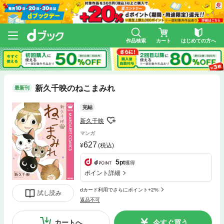
作品検索
カート
はじめての方へ
新久千映のねこまみれ
最新刊
完結
新久千映
マンガ
627
(税込)
5
pt
獲得
ポイント詳細
dカード利用でさらにポイント+2%
試し読み
返品不可
カートへ
今すぐ買う