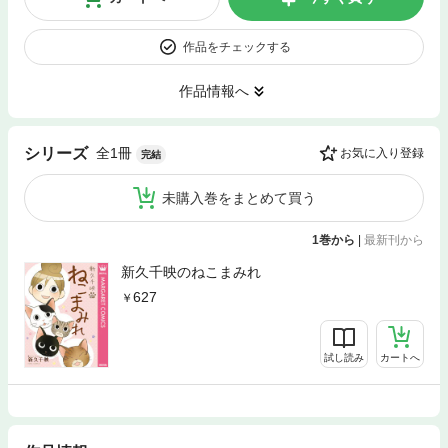
作品をチェックする
作品情報へ
全1冊
シリーズ
お気に入り登録
完結
未購入巻をまとめて買う
1巻から
|
最新刊から
新久千映のねこまみれ
627
試し読み
カートへ