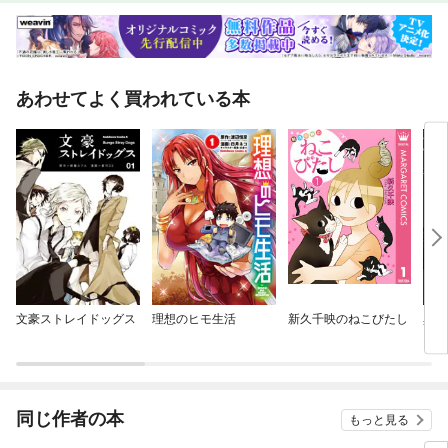
あわせてよく買われている本
文豪ストレイドッグス
理想のヒモ生活
新久千映のねこびたし
異常
（分
同じ作者の本
もっと見る