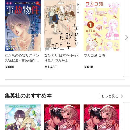
女たちの心霊サスペン
女ひとり 日本をゆっく
ワカコ酒 １巻
ミカ
スVol.18～事故物件ー
り飲んでみたよ
幽霊団地は住人を求め
660
1,430
618
6
ているー～ 1巻
集英社のおすすめ本
もっと見る