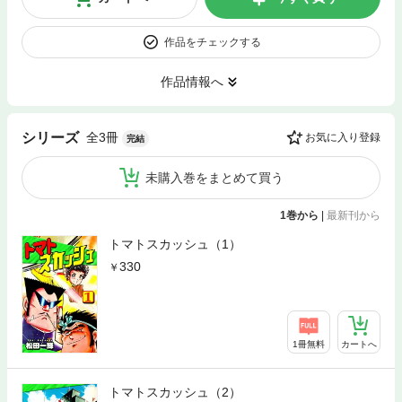
作品をチェックする
作品情報へ
全3冊
シリーズ
お気に入り登録
完結
未購入巻をまとめて買う
1巻から
|
最新刊から
トマトスカッシュ（1）
330
1冊無料
カートへ
トマトスカッシュ（2）