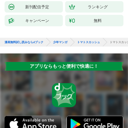
新刊配信予定
ランキング
キャンペーン
無料
漫画無料試し読みならdブック
少年マンガ
トマトスカッシュ
トマトスカッ
アプリならもっと便利で快適に！