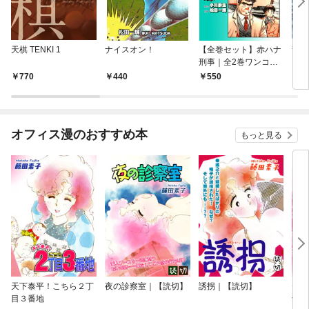
天棋 TENKI 1
ナイスオン！
【全巻セット】赤ハナ
龍王
刑事｜全2巻ワンコイ
～
ン！！
770
440
550
4
オフィス漫のおすすめ本
もっと見る
天下泰平！こちら２丁
夜の診察室｜【読切】
誘拐｜【読切】
テレ
目３番地
切】