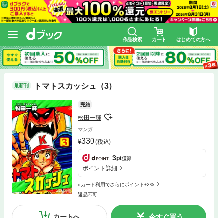
作品検索
カート
はじめての方へ
トマトスカッシュ（3）
最新刊
完結
松田一輝
マンガ
330
(税込)
3
pt
獲得
ポイント詳細
dカード利用でさらにポイント+2%
返品不可
カートへ
今すぐ買う