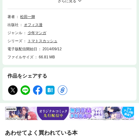
選。第１戦目はエース・広瀬を擁する紫雲高校。トマトの豪速球ストレー
トと広瀬の超スロー変化球対決となるが、紫雲はバント作戦で攻勢に転じ
る。反撃の糸口をつかみたい香和奈ナインだが、実力不足から守備の乱れ
著者
松田一輝
が目立ちはじめ……はたして緒戦突破を祝えるのか！？ さわやか野球コ
出版社
オフィス漫
メディー、第３巻（全３巻）！ 巻末には教師と不良生徒の交流を描いた
熱血感動短編「学園無法地帯」も収録！
ジャンル
少年マンガ
シリーズ
トマトスカッシュ
電子版配信開始日
2014/09/12
ファイルサイズ
66.81 MB
作品をシェアする
あわせてよく買われている本