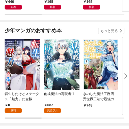
440
165
165
1
新着
新着
新着
少年マンガのおすすめ本
もっと見る
転生したけどステータ
創成魔法の再現者 1
きのした魔法工務店
王位
ス「魅力」に全振
異世界工法で最強の家
兆候
り！？(1)
づくりを（コミック）
入れ
0
682
0
748
１
る。
無料
試読フル