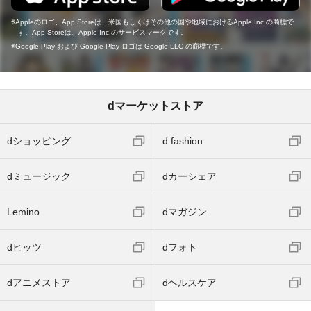
Appleのロゴ、App Storeは、米国もしくはその他の国や地域におけるApple Inc.の商標で
す。App Storeは、Apple Inc.のサービスマークです。
Google Play および Google Play ロゴは Google LLC の商標です。
dマーケットストア
dショッピング
d fashion
dミュージック
dカーシェア
Lemino
dマガジン
dヒッツ
dフォト
dアニメストア
dヘルスケア