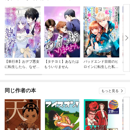
【単行本】おデブ悪女
【タテヨミ】あなたは
バッドエンド目前のヒ
結界
に転生したら、なぜか
もういりません
ロインに転生した私、
ラスボス王子様に執着
今世では恋愛するつも
されています
りがチートな兄が離し
てくれません！？@C
OMIC
同じ作者の本
もっと見る