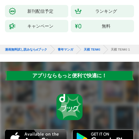
新刊配信予定
ランキング
キャンペーン
無料
漫画無料試し読みならdブック
青年マンガ
天棋 TENKI
天棋 TENKI 1
アプリならもっと便利で快適に！