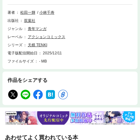
吾介が、水戸藩と利権がらみの対局で、一目負けする、という難題を申し
つけられ――。天才少年が歩む波乱万丈の囲碁活劇！！
著者
松田一輝
小林千寿
出版社
双葉社
ジャンル
青年マンガ
レーベル
アクションコミックス
シリーズ
天棋 TENKI
電子版配信開始日
2025/12/11
ファイルサイズ
- MB
作品をシェアする
あわせてよく買われている本