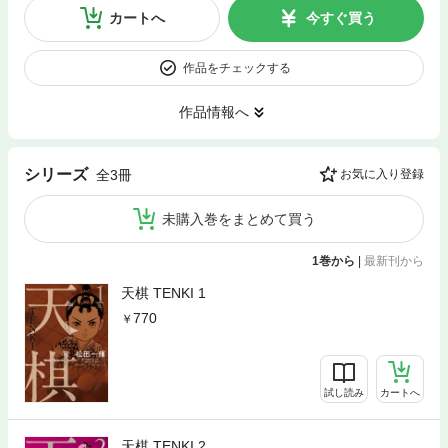
カートへ
今すぐ買う
作品をチェックする
作品情報へ
シリーズ
全3冊
お気に入り登録
未購入巻をまとめて買う
1巻から
|
最新刊から
天棋 TENKI 1
770
試し読み
カートへ
天棋 TENKI 2