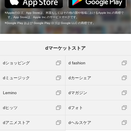
Appleのロゴ、App Storeは、米国もしくはその他の国や地域におけるApple Inc.の商標で
す。App Storeは、Apple Inc.のサービスマークです。
Google Play および Google Play ロゴは Google LLC の商標です。
dマーケットストア
dショッピング
d fashion
dミュージック
dカーシェア
Lemino
dマガジン
dヒッツ
dフォト
dアニメストア
dヘルスケア