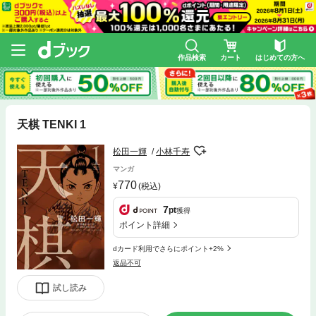
作品検索
カート
はじめての方へ
天棋 TENKI 1
松田一輝
小林千寿
マンガ
770
(税込)
7
pt
獲得
ポイント詳細
dカード利用でさらにポイント+2%
返品不可
試し読み