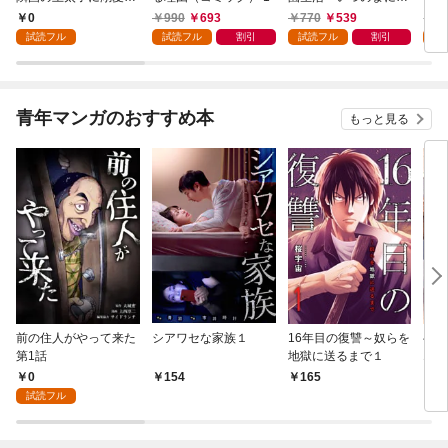
れる 1
隣国を救ってしまいま
0
990
693
770
539
7
した～（コミック） 1
試読フル
試読フル
割引
試読フル
割引
試
青年マンガのおすすめ本
もっと見る
前の住人がやって来た
シアワセな家族１
16年目の復讐～奴らを
ベイ
第1話
地獄に送るまで１
エブ
版】
0
154
165
2
試読フル