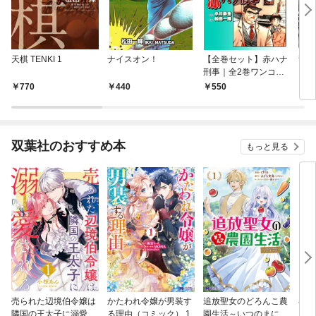
天棋 TENKI 1
ナイスオン！
【全巻セット】赤ハナ
龍王
刑事｜全2巻ワンコイ
～
ン！！
770
440
550
4
双葉社のおすすめ本
もっと見る
売られた辺境伯令嬢は
かたわれ令嬢が男装す
追放聖女のどろんこ農
小林
隣国の王太子に溺愛さ
る理由（コミック） 1
園生活～いつのまにか
ゴン