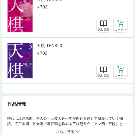
792
試し読み
カートへ
天棋 TENKI 3
792
試し読み
カートへ
作品情報
時代は江戸末期、主人公・三枝天碁少年が囲碁を通して成長していく物
語。江戸末期、佐倉藩で碁打頭を務める三枝翔吾介（アマ四・五段）とそ
の妻さなえ（プロ級の実力）。囲碁の才能のある長男の天碁、長女の弥生
の二児がおり、幸せな家庭を築いていた。ある日、家老に呼び出された翔