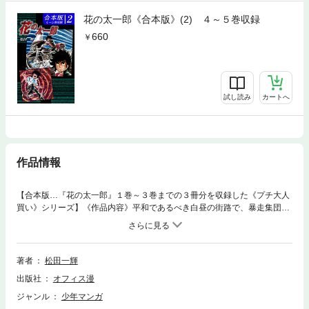
花の太一郎《合本版》(2) ４～５巻収録
660
試し読み
カートへ
作品情報
【合本版…『花の太一郎』１巻～３巻までの３冊分を収録した《プチ大人
買い》シリーズ】《作品内容》平和であるべき白昼の街路で、暴走集団が
人々をおびやかしていた。その騒ぎの中へ飛び込み、たった１人で暴力に
立ち向かった少年の名は、山川太一郎。大柄でもなければ武器を使うこと
もないが、彼の強さは本物。怒りの拳で荒くれ者たちを叩き伏せ、みごと
子どもの命を救ってみせた。しかし、この事件は太一郎を待つ壮絶な戦い
著者
松田一輝
の日々の、ほんの序曲にしか過ぎないのだった！！ 心のままに生きる少
出版社
オフィス漫
年・太一郎は、街にうごめく獣たちに負けず生き延びられるのか……？
熱血痛快バトルコミック、合本版：第１巻（全２巻）！！ ※単巻、他合
ジャンル
少年マンガ
本シリーズとの重複購入にご注意ください※