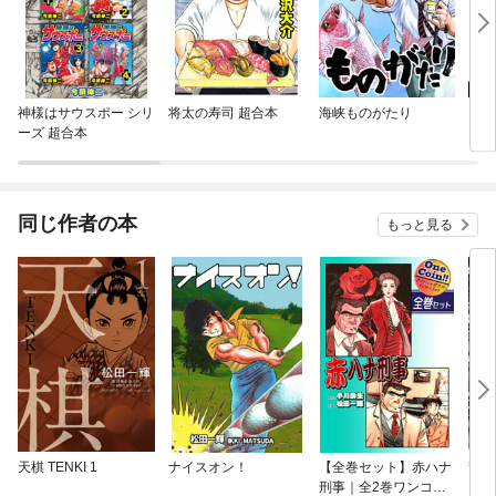
神様はサウスポー シリ
将太の寿司 超合本
海峡ものがたり
しま
ーズ 超合本
【合
同じ作者の本
もっと見る
天棋 TENKI 1
ナイスオン！
【全巻セット】赤ハナ
龍王
刑事｜全2巻ワンコイ
～