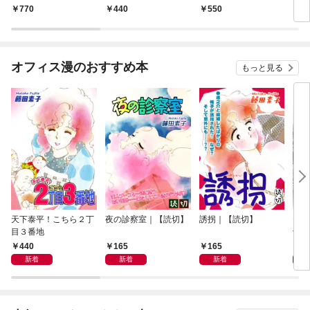
ン！！
770
440
550
4
オフィス漫のおすすめ本
もっと見る
天下泰平！こちら２丁
夜の診察室｜【読切】
誘拐｜【読切】
テレ
目３番地
切】
440
165
165
1
新着
新着
新着