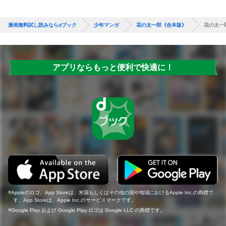
漫画無料試し読みならdブック
少年マンガ
花の太一郎《合本版》
花の太一
アプリならもっと便利で快適に！
Appleのロゴ、App Storeは、米国もしくはその他の国や地域におけるApple Inc.の商標で
す。App Storeは、Apple Inc.のサービスマークです。
Google Play および Google Play ロゴは Google LLC の商標です。