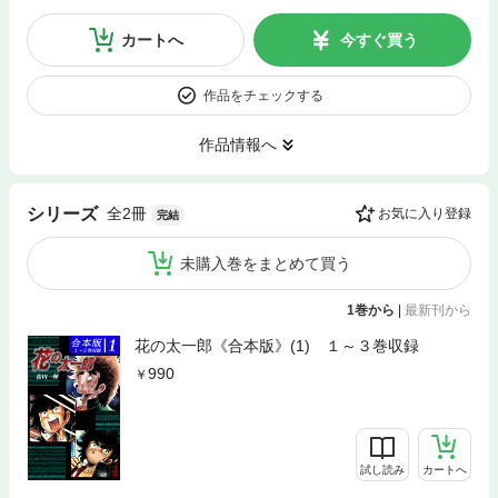
カートへ
今すぐ買う
作品をチェックする
作品情報へ
全2冊
シリーズ
お気に入り登録
完結
未購入巻をまとめて買う
1巻から
|
最新刊から
花の太一郎《合本版》(1) １～３巻収録
990
試し読み
カートへ