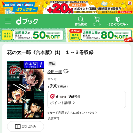
作品検索
カート
はじめての方へ
花の太一郎《合本版》(1) １～３巻収録
完結
松田一輝
マンガ
990
(税込)
9
pt
獲得
ポイント詳細
dカード利用でさらにポイント+2%
返品不可
試し読み