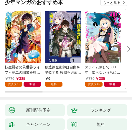
少年マンガのおすすめ本
もっと見る
転生賢者の異世界ライ
創造錬金術師は自由を
スライム倒して300
信長
フ～第二の職業を得
謳歌する 故郷を追放さ
年、知らないうちにレ
て、世界最強になりま
れたら、魔王のお膝元
ベルMAXになってまし
770
385
0
770
385
7
した～ 1巻
で超絶効果のマジック
た 1巻
試読フル
割引
無料
試読フル
割引
試
アイテム作り放題にな
りました【分冊版】
1
新刊配信予定
ランキング
キャンペーン
無料