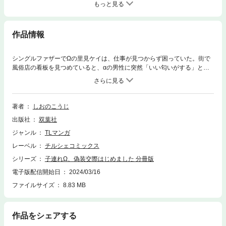
もっと見る
作品情報
シングルファザーでΩの里見ケイは、仕事が見つからず困っていた。街で
風俗店の看板を見つめていると、αの男性に突然「いい匂いがする」と声
をかけられ、彼の職場を紹介してもらえることに。神門大志という名の彼
は、なんと大手企業の御曹司だった！彼と一緒に働くことになったケイだ
ったが、神門から「見合いを断るためにフリでいいから付き合って」と言
われ――!!?スパダリ御曹司α×健気なシングルファザーΩ運命から始まる
著者
しおのこうじ
【偽装交際×子育てオメガバース】
出版社
双葉社
ジャンル
TLマンガ
レーベル
チルシェコミックス
シリーズ
子連れΩ、偽装交際はじめました 分冊版
電子版配信開始日
2024/03/16
ファイルサイズ
8.83 MB
作品をシェアする