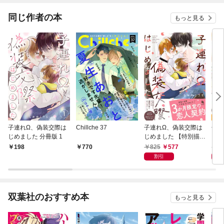
～
同じ作者の本
もっと見る
子連れΩ、偽装交際は
Chillche 37
子連れΩ、偽装交際は
子連
じめました 分冊版 1
じめました 【特別描き
じめ
下ろし漫画付き】
定特
825
577
1,
198
770
割引
双葉社のおすすめ本
もっと見る