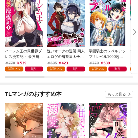
ハーレム王の異世界プ
醜いオークの逆襲 同人
学園騎士のレベルアッ
村人
レス漫遊記 ～最強無双
エロゲの鬼畜皇太子に
プ！レベル1000超え
ライ
のおじさんはあらゆる
転生した喪男の受難
の転生者、落ちこぼれ
770
539
605
423
770
539
7
種族を嫁にする～（コ
（コミック） 1
クラスに入学。そし
試読フル
割引
試読フル
割引
試読フル
割引
試
ミック） 1
て、（コミック） 1
TLマンガのおすすめ本
もっと見る