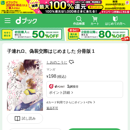
作品検索
カート
はじめての方へ
子連れΩ、偽装交際はじめました 分冊版 1
しおのこうじ
マンガ
198
(税込)
1
pt
獲得
ポイント詳細
dカード利用でさらにポイント+2%
返品不可
試し読み