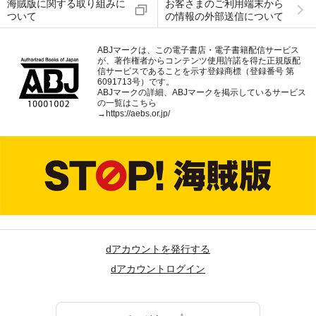
海賊版に関する取り組みに
お客さまのご利用端末から
ついて
の情報の外部送信について
ABJマークは、この電子書店・電子書籍配信サービス
が、著作権者からコンテンツ使用許諾を得た正規版配
信サービスであることを示す登録商標（登録番号 第
6091713号）です。
ABJマークの詳細、ABJマークを掲示しているサービス
の一覧はこちら
→
https://aebs.or.jp/
dアカウントを発行する
dアカウントログイン