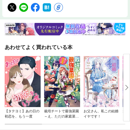
あわせてよく買われている本
【タテヨミ】あの日の
栽培チートで最強菜園
お父さん、私この結婚
最強
初恋を、もう一度
～え、ただの家庭菜園
イヤです！
～元
ですけど？～
した
もら