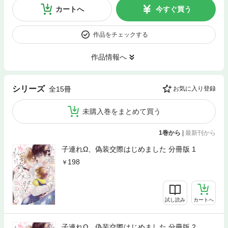
カートへ
今すぐ買う
作品をチェックする
作品情報へ
シリーズ
全15冊
お気に入り登録
未購入巻をまとめて買う
1巻から
|
最新刊から
子連れΩ、偽装交際はじめました 分冊版 1
198
試し読み
カートへ
子連れΩ、偽装交際はじめました 分冊版 2