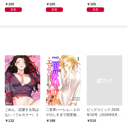
165
165
165
新着
新着
新着
ごめん、恋愛する気は
二世界ハーレム～エロ
ビッグコミック 2026
ない（フルカラー） 1
ゲのしすぎで現実無双
年16号（2026年8月7
～１
日発売）
132
198
￥510