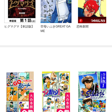
ヒグマグマ【単話版】
空母いぶきGREAT GA
恐怖新聞
ME