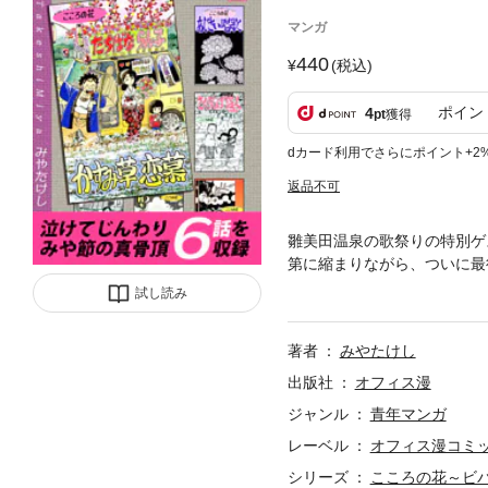
マンガ
440
(税込)
ポイン
4
pt
獲得
dカード利用でさらにポイント+2
返品不可
雛美田温泉の歌祭りの特別ゲ
第に縮まりながら、ついに最
て、いろんな生き様がある。
試し読み
完結型の【極上】のオムニバ
ホーな人生の様々なエピソー
著者
みやたけし
ぞみやたけし先生の真骨頂！
ルト人生応援讃歌》、第１巻
出版社
オフィス漫
歌」、第3話「さくらんぼ盗
ジャンル
青年マンガ
采々」
レーベル
オフィス漫コミ
シリーズ
こころの花～ビバ