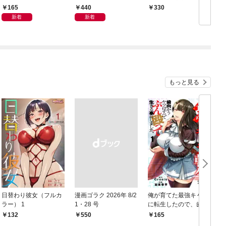
165
440
330
新着
新着
もっと見る
日替わり彼女（フルカ
漫画ゴラク 2026年 8/2
俺が育てた最強キャラ
ラー） 1
1・28 号
に転生したので、歯向
かうヤツはすべてぶん
132
￥550
165
￥
殴って生きる事にしま