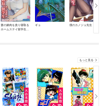
妻の媚肉を貪り寝取る
ギョ
僕のカノジョ先生
ホームステイ留学生
【全年齢版】
もっと見る