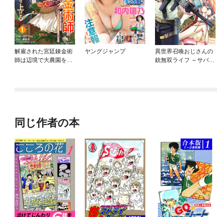
解雇された宮廷錬金術
ヤングジャンプ
異世界召喚おじさんの
師は辺境で大農園を作
銃無双ライフ ～サバゲ
り上げる～祖国を追い
ー好きサラリーマンは
出されたけど、最強領
会社終わりに異世界へ
地でスローライフを謳
直帰する～
歌する～
同じ作者の本