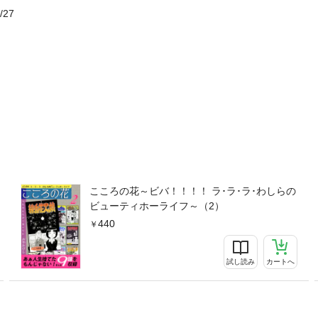
/27
こころの花～ビバ！！！！ ラ･ラ･ラ･わしらの
ビューティホーライフ～（2）
440
試し読み
カートへ