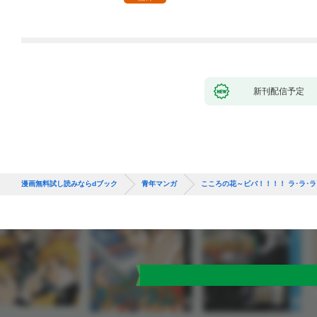
新刊配信予定
漫画無料試し読みならdブック
青年マンガ
こころの花～ビバ！！！！ ラ･ラ･