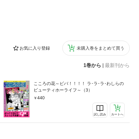
お気に入り登録
未購入巻をまとめて買う
1巻から
|
最新刊から
こころの花～ビバ！！！！ ラ･ラ･ラ･わしらの
ビューティホーライフ～（3）
440
試し読み
カートへ