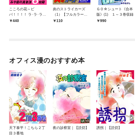
こころの花～ビ
炎のストライカーズ
ＧＯ☆シュート《合本
バ！！！！ ラ･ラ･ラ･
（1）【フルカラー：
版》(1) １～３巻収録
わしらのビューティホ
第1話／第2話】
440
110
990
ーライフ～（1）
オフィス漫のおすすめ本
天下泰平！こちら２丁
夜の診察室｜【読切】
誘拐｜【読切】
目３番地