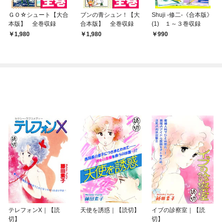
ＧＯ☆シュート【大合
ブンの青シュン！【大
Shuji -修二-《合本版》
本版】 全巻収録
合本版】 全巻収録
(1) １～３巻収録
1,980
1,980
990
テレフォンX｜【読
天使を誘惑｜【読切】
イブの診察室｜【読
切】
切】