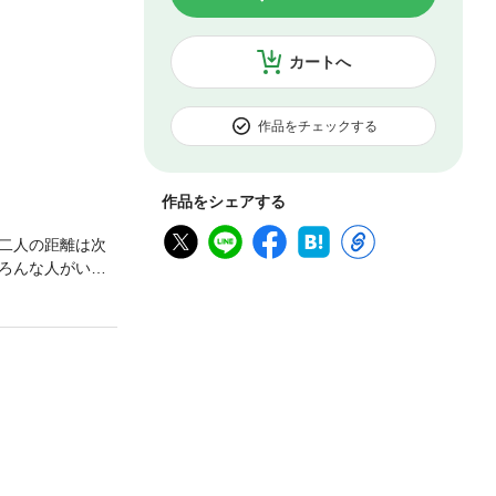
カートへ
作品をチェックする
作品をシェアする
二人の距離は次
ろんな人がい
しくなれる１話
みるビューティ
込めて。｜これ
ていく《アラカ
話「あじさい唱
からすのえんどう