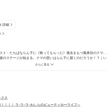
ト詳細
%
スト・たちばならん子に《救ってもらった》過去をもつ風来坊のクマ。
後のステージが始まる。クマの思いはらん子に届くのだろうか！？｜い
そしてそれぞれに……《こころの花》があるという。読めばちょっと優
スシリーズ。じんわり、ほっこり、くすくす、そしてほろり……心にし
ドをお楽しみください。あなたの明日の元気の糧となりますよう、心を
！ 悲喜こもごもな人生の様々な物語を【花・植物】になぞらえて綴っ
（全10巻）！！｜第１～６話まで収録：第1話「かすみ草恋慕」、第2
人」、第4話「あさがおとっくり」、第5話「ひまわり墓標」、第6話「
ックス
！！！！ ラ･ラ･ラ･わしらのビューティホーライフ～