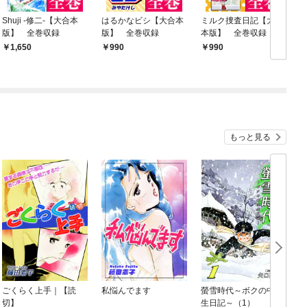
Shuji -修二-【大合本
はるかなビシ【大合本
ミルク捜査日記【大合
版】 全巻収録
版】 全巻収録
本版】 全巻収録
1,650
990
990
もっと見る
ごくらく上手｜【読
私悩んでます
螢雪時代～ボクの中学
切】
生日記～（1）