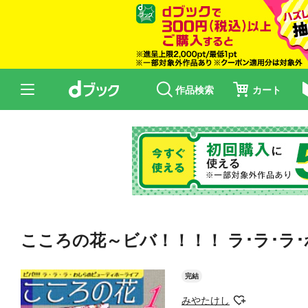
作品検索
カート
こころの花～ビバ！！！！ ラ･ラ･ラ
完結
みやたけし