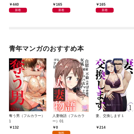
440
165
165
新着
新着
新着
青年マンガのおすすめ本
奪う男（フルカラー）
人妻物語（フルカラ
妻、交換します１
1
ー）01
0
132
214
無料