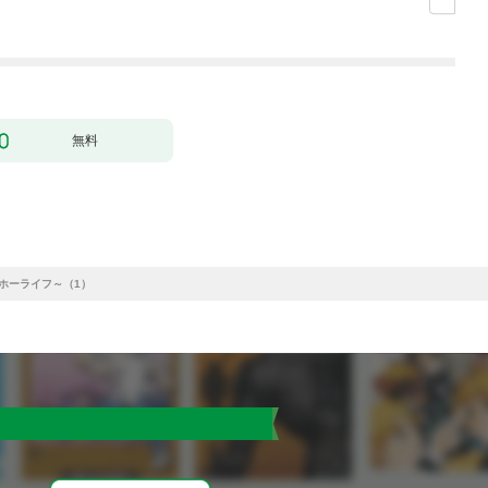
した。１
無料
ィホーライフ～（1）