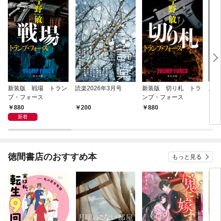
新装版 戦場 トラン
読楽2026年3月号
新装版 切り札 トラ
脈動
プ・フォース
ンプ・フォース
880
200
880
1,
新着
徳間書店のおすすめ本
もっと見る