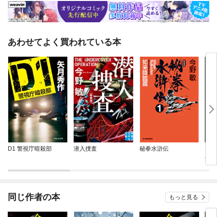
あわせてよく買われている本
D1 警視庁暗殺部
潜入捜査
秘拳水滸伝
失踪
公
同じ作者の本
もっと見る