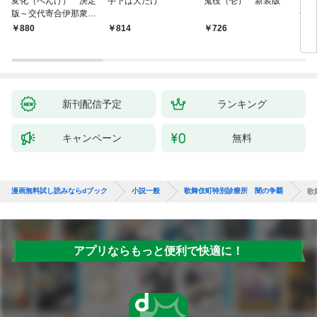
変化（へんげ） 決定
手下は犬だけ
鬼役（壱） 新装版
南町
版～交代寄合伊那衆異
舟の
聞（1）～
880
814
726
9
新刊配信予定
ランキング
キャンペーン
無料
漫画無料試し読みならdブック
小説一般
歌舞伎町特別診療所 闇の争覇
歌
アプリならもっと便利で快適に！