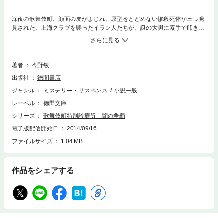
深夜の歌舞伎町。顔面の皮がよじれ、原型をとどめない惨殺死体が三つ発
見された。上海クラブを襲ったイラン人たちが、謎の大男に素手で叩き殺
されたのだ。男は広東訛りの北京語を喋っていたという。新宿署刑事捜査
課一係の松崎は手がかりを求め、事件後に男を治療した外科医・犬養を訪
ねる。報復が繰り返され、闇組織の抗争が激化する中、帰宅途中の犬養は
例の大男に待ち伏せされ……。
著者
今野敏
出版社
徳間書店
ジャンル
ミステリー・サスペンス
小説一般
レーベル
徳間文庫
シリーズ
歌舞伎町特別診療所 闇の争覇
電子版配信開始日
2014/09/16
ファイルサイズ
1.04 MB
作品をシェアする