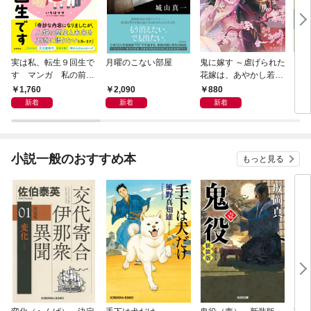
実は私、転生９回生で
月曜のこない部屋
鬼に嫁す ～虐げられた
さば
す マンガ 私の前世
花嫁は、あやかし若頭
〈新
物語
に溺愛される～
1,760
2,090
880
9
新着
新着
新着
小説一般のおすすめ本
もっと見る