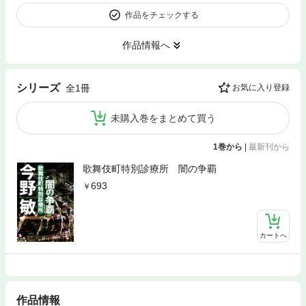
作品をチェックする
作品情報へ
シリーズ
全1冊
お気に入り登録
未購入巻をまとめて買う
1巻から
|
最新刊から
歌舞伎町特別診療所 闇の争覇
693
カートへ
作品情報