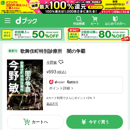
作品検索
カート
はじめての方へ
歌舞伎町特別診療所 闇の争覇
最新刊
今野敏
693
(税込)
6
pt
獲得
ポイント詳細
dカード利用でさらにポイント+2%
返品不可
カートへ
今すぐ買う