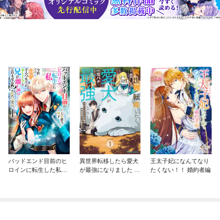
バッドエンド目前のヒ
異世界転移したら愛犬
王太子妃になんてなり
ロインに転生した私、
が最強になりました ～
たくない！！ 婚約者編
今世では恋愛するつも
シルバーフェンリルと
りがチートな兄が離し
俺が異世界暮らしを始
てくれません！？@C
めたら～ THE COMIC
OMIC