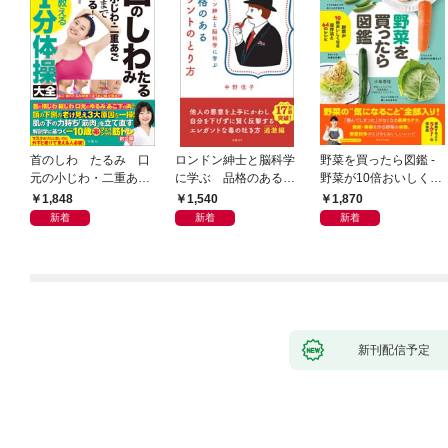
首のしわ たるみ 口
ロンドン紳士と脳科学
野菜を買ったら図鑑 -
元の小じわ・二重あ
に学ぶ 品格のあるマ
野菜が10倍おいしくな
ご 何歳からでもここ
ウントのとり方
る保存法と64のレシピ
1,848
1,540
1,870
まで若くなる！ 名医
-
新着
新着
新着
が教える最新１分体操
大全
新刊配信予定