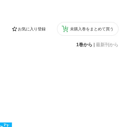
お気に入り登録
未購入巻をまとめて買う
1巻から
|
最新刊から