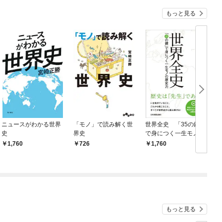
もっと見る
ニュースがわかる世界
「モノ」で読み解く世
世界全史 「35の鍵」
史
界史
で身につく一生モノの
歴史力
1,760
726
1,760
もっと見る