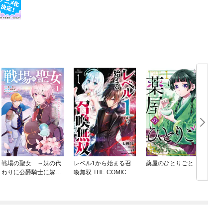
戦場の聖女 ～妹の代
レベル1から始まる召
薬屋のひとりごと
わりに公爵騎士に嫁ぐ
喚無双 THE COMIC
ことになりましたが、
今は幸せです～