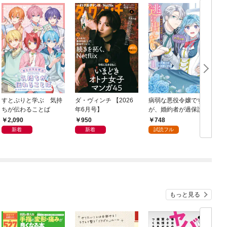
すとぷりと学ぶ 気持
ダ・ヴィンチ 【2026
病弱な悪役令嬢です
ちが伝わることば
年6月号】
が、婚約者が過保護す
ぎて逃げ出したい(私た
2,090
950
748
ち犬猿の仲でしたよ
新着
新着
試読フル
ね！？) 1
もっと見る