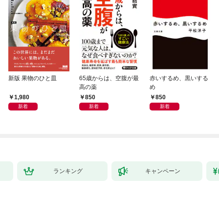
新版 果物のひと皿
65歳からは、空腹が最
赤いするめ、黒いする
高の薬
め
1,980
850
850
新着
新着
新着
ランキング
キャンペーン