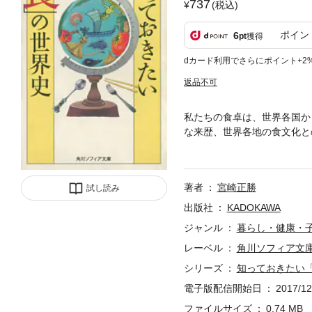
737
(税込)
ポイン
6
pt
獲得
dカード利用でさらにポイント+2
返品不可
私たちの食卓は、世界各国か
な来歴、世界各地の食文化と
海時代に地球規模で劇的に変
を世界各地からの食材や料理
著者
宮崎正勝
試し読み
出版社
KADOKAWA
ジャンル
暮らし・健康・
レーベル
角川ソフィア文
シリーズ
知っておきたい
電子版配信開始日
2017/12
ファイルサイズ
0.74 MB