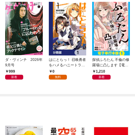
ダ・ヴィンチ 2026年
はにとらっ！ 召喚勇者
探偵ふろたん 不倫の修
9月号
をハメるハニートラッ
羅場に凸します【電子
プ包囲網【分冊版】
単行本版】1
999
0
1,210
1
新着
無料
新着