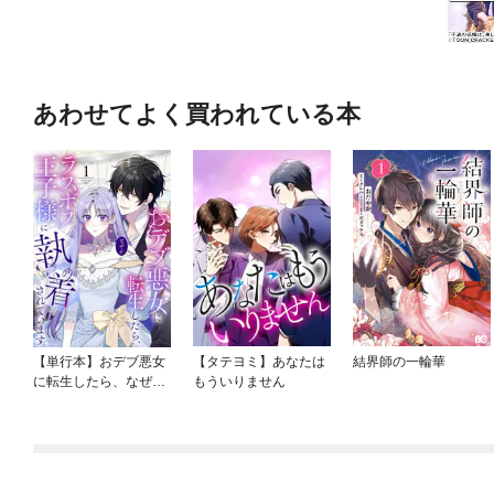
あわせてよく買われている本
【単行本】おデブ悪女
【タテヨミ】あなたは
結界師の一輪華
に転生したら、なぜか
もういりません
ラスボス王子様に執着
されています