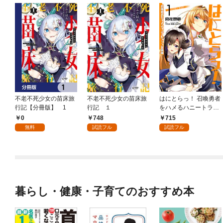
不老不死少女の苗床旅
不老不死少女の苗床旅
はにとらっ！ 召喚勇者
行記【分冊版】 1
行記 １
をハメるハニートラッ
プ包囲網 1
0
748
715
無料
試読フル
試読フル
暮らし・健康・子育てのおすすめ本