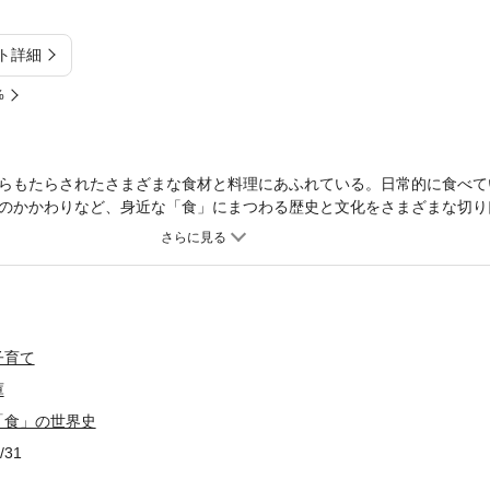
ト詳細
%
らもたらされたさまざまな食材と料理にあふれている。日常的に食べて
のかかわりなど、身近な「食」にまつわる歴史と文化をさまざまな切り
化した食材の世界交流、コールドチェーンがもたらした食文化の単一化
文化が踊る「小さな大劇場」にみなした、おもしろ世界史。
子育て
庫
「食」の世界史
/31