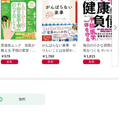
晋遊舎ムック 名医が
がんばらない家事 や
毎日の小さな習慣が病
教える 手指の変形・痛
りたいことは全部や
気をつくる ヤバい健康
みが良くなる本
る！ラクして整う「ご
負債
579
1,760
1,815
きげん」ルール
新着
新着
新着
無料