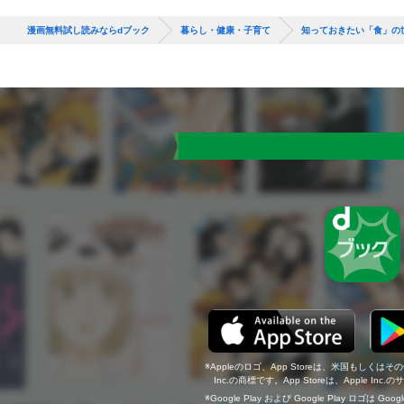
漫画無料試し読みならdブック
暮らし・健康・子育て
知っておきたい「食」の
Appleのロゴ、App Storeは、米国もしくはそ
Inc.の商標です。App Storeは、Apple In
Google Play および Google Play ロゴは Go