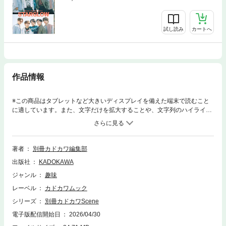
試し読み
カートへ
作品情報
※この商品はタブレットなど大きいディスプレイを備えた端末で読むこと
に適しています。また、文字だけを拡大することや、文字列のハイライ
ト、検索、辞書の参照、引用などの機能が使用できません。■表紙・34ペ
ージ特集SUPER BEAVER［メンバーインタビュー］渋谷龍太 × 藤原“37
才”広明 上杉研太 × 柳沢亮太［ライブ取材］アリーナツアー 2026.2.28
@マリンメッセ福岡A館［周辺取材］『SUPER BEAVER LIVE & DOCUM
著者
別冊カドカワ編集部
ENTARY -現在地-』監督・若菜俊哉■FOCUSLiSA鈴木もぐら（空気階段）
出版社
KADOKAWA
■特集Die（DIR EN GREY）STARGLOW内澤崇仁（androp）muqueNELK
E■活動10周年スペシャルブック・先行カット公開QuizKnock■気になるエ
ジャンル
趣味
ンタメ［SELECTION］藤寺美徳（TVアニメ『ゴーストコンサート : missi
レーベル
カドカワムック
ng Songs』）/ 萩森じあ（『青以上、透明未満 萩森じあ作品集』）［別
冊ラジオScene］例えば炎（ラジオ関西ポッドキャスト『例えば炎のあ、
シリーズ
別冊カドカワScene
エレガンス』）※電子版では紙の雑誌と内容が一部異なる場合や、掲載さ
電子版配信開始日
2026/04/30
れないページ（読者プレゼントページなど）があります。※電子版からは