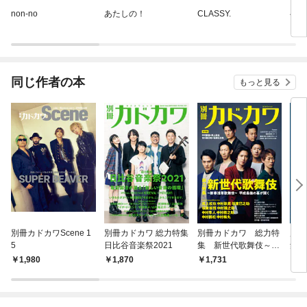
non-no
あたしの！
CLASSY.
ベツ
同じ作者の本
もっと見る
別冊カドカワScene 1
別冊カドカワ 総力特集
別冊カドカワ 総力特
別冊
5
日比谷音楽祭2021
集 新世代歌舞伎～新
集 
春浅草歌舞伎～
1,980
1,870
1,731
1,