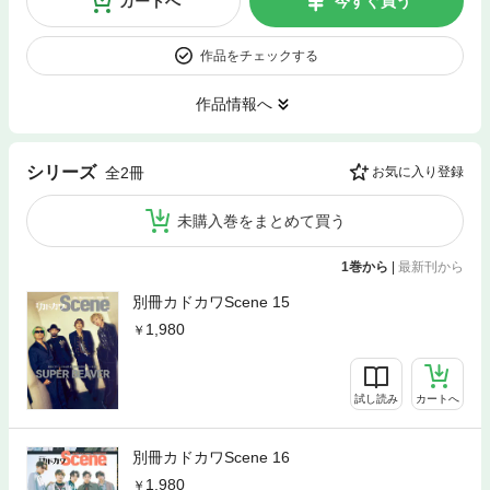
カートへ
今すぐ買う
作品をチェックする
作品情報へ
シリーズ
全2冊
お気に入り登録
未購入巻をまとめて買う
1巻から
|
最新刊から
別冊カドカワScene 15
1,980
試し読み
カートへ
別冊カドカワScene 16
1,980