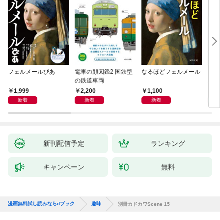
フェルメールぴあ
電車の顔図鑑2 国鉄型
なるほどフェルメール
大人
の鉄道車両
ハン
1,999
2,200
1,100
1,
新着
新着
新着
新刊配信予定
ランキング
キャンペーン
無料
漫画無料試し読みならdブック
趣味
別冊カドカワScene 15