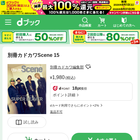
作品検索
カート
はじめての方へ
別冊カドカワScene 15
別冊カドカワ編集部
1,980
(税込)
18
pt
獲得
ポイント詳細
dカード利用でさらにポイント+2%
返品不可
試し読み