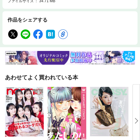
ファイルサイズ
34.71 MB
応募できない懸賞があります。
作品をシェアする
あわせてよく買われている本