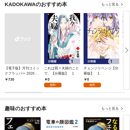
KADOKAWAのおすすめ本
もっと見る
【電子版】月刊コミッ
これは我々夫婦のこと
チェンジリベンジ【分
チェ
クフラッパー 2026年9
で、【分冊版】 1
冊版】 1
月号
0
0
￥730
7
無料
無料
趣味のおすすめ本
もっと見る