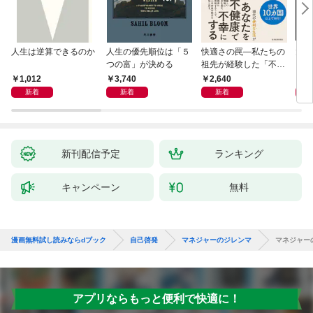
人生は逆算できるのか
人生の優先順位は「５
快適さの罠―私たちの
大江
つの富」が決める
祖先が経験した「不快
さ」が人生を充実させ
1,012
3,740
2,640
4,
る
新着
新着
新着
新刊配信予定
ランキング
キャンペーン
無料
漫画無料試し読みならdブック
自己啓発
マネジャーのジレンマ
マネジャー
アプリならもっと便利で快適に！