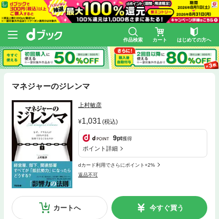
作品検索
カート
はじめての方へ
マネジャーのジレンマ
上村敏彦
1,031
(税込)
9
pt
獲得
ポイント詳細
dカード利用でさらにポイント+2%
返品不可
カートへ
今すぐ買う