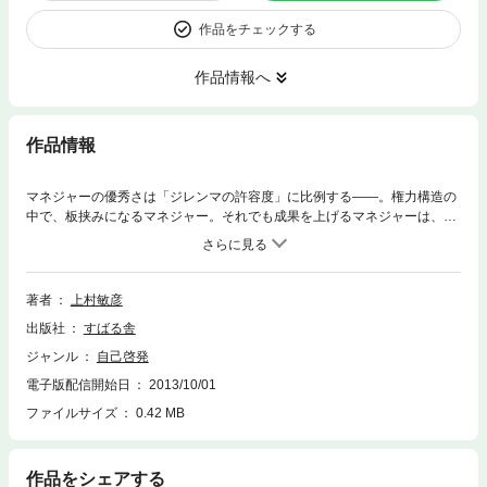
作品をチェックする
作品情報へ
作品情報
マネジャーの優秀さは「ジレンマの許容度」に比例する——。権力構造の
中で、板挟みになるマネジャー。それでも成果を上げるマネジャーは、組
織の「力学」を生かし、多大なる影響力を発揮しています。成果を上げる
マネジャーは、どのように判断し、影響力を発揮しているのでしょうか？
本書では、「あえて『即断即決』せずに判断を保留する」「『正しさ』よ
りも『機能する』かどうかを考える」「数年先を見越して、経営資源の充
著者
上村敏彦
実を最優先する」など、部下を巻き込み、上位層を調略する方法を分かり
出版社
すばる舎
やすく解説。マネジャーが成果を生み出す道しるべとなる考え方、部下指
導のヒントが満載の一冊です。
ジャンル
自己啓発
電子版配信開始日
2013/10/01
ファイルサイズ
0.42 MB
作品をシェアする