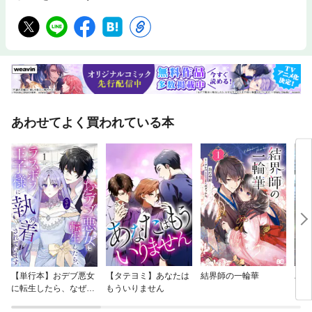
あわせてよく買われている本
【単行本】おデブ悪女
【タテヨミ】あなたは
結界師の一輪華
バッ
に転生したら、なぜか
もういりません
ロイ
ラスボス王子様に執着
今世