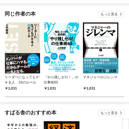
されています
りが
てく
OMI
同じ作者の本
もっと見る
リーダーになってもデ
「やり残しゼロ！」の
マネジャーのジレンマ
キる人 33のルール
仕事術60
1,031
1,031
1,031
すばる舎のおすすめ本
もっと見る