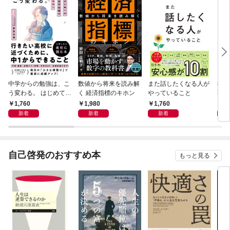
中学からの勉強は、こ
数値から将来を読み解
また話したくなる人が
83
う変わる。 はじめての
く 経済指標のキホン
やっていること
事
自学自習のキホン
1,760
1,980
1,760
1,
新着
新着
新着
自己啓発のおすすめ本
もっと見る