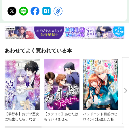
あわせてよく買われている本
【単行本】おデブ悪女
【タテヨミ】あなたは
バッドエンド目前のヒ
結界
に転生したら、なぜか
もういりません
ロインに転生した私、
ラスボス王子様に執着
今世では恋愛するつも