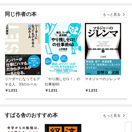
されています
りがチートな兄が離し
てくれません！？@C
OMIC
同じ作者の本
もっと見る
リーダーになってもデ
「やり残しゼロ！」の
マネジャーのジレンマ
キる人 33のルール
仕事術60
1,031
1,031
1,031
すばる舎のおすすめ本
もっと見る