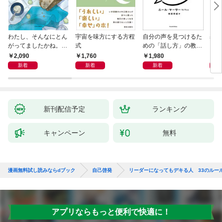
わたし、そんなにとん
宇宙を味方にする方程
自分の声を見つけるた
基地
がってましたかね。
式
めの「話し方」の教
るた
獅子座、Ａ型、丙午は
室 Ｏｒａｃｙ（オラ
2,090
1,760
1,980
2,
めぐる
シー）
新着
新着
新着
新刊配信予定
ランキング
キャンペーン
無料
漫画無料試し読みならdブック
自己啓発
リーダーになってもデキる人 33のルー
アプリならもっと便利で快適に！