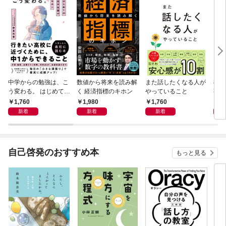
中学からの勉強は、こ
数値から将来を読み解
また話したくなる人が
83
う変わる。 はじめての
く 経済指標のキホン
やっていること
事
自学自習のキホン
1,760
1,980
1,760
1,
新着
新着
新着
自己啓発のおすすめ本
もっと見る