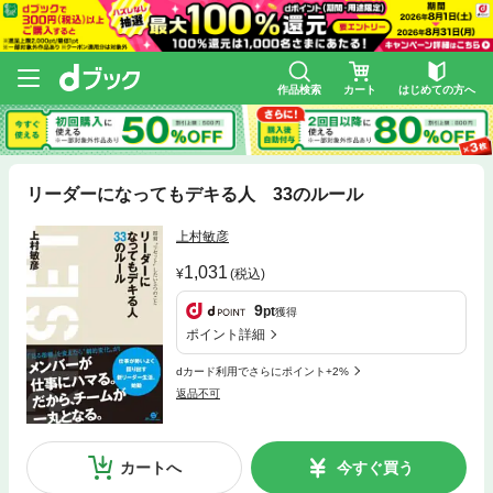
作品検索
カート
はじめての方へ
リーダーになってもデキる人 33のルール
上村敏彦
1,031
(税込)
9
pt
獲得
ポイント詳細
dカード利用でさらにポイント+2%
返品不可
カートへ
今すぐ買う