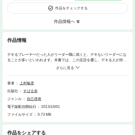
作品をチェックする
作品情報へ
作品情報
デキるプレーヤーだった人がリーダー職に就くと、デキないリーダーにな
ることが多いといわれます。本書では、この定説を覆し、デキる人が持ち
前の力を発揮して、優れたリーダーになれる方法を紹介。「判断しすぎ」
「任せられない」「読みが甘い」といった、デキる人ほど陥りやすいワナ
を回避する方法や、チームの成果が最大化する方法などを実例を交えて分
かりやすく解説します！
著者
上村敏彦
出版社
すばる舎
ジャンル
自己啓発
電子版配信開始日
2013/10/01
ファイルサイズ
0.73 MB
作品をシェアする