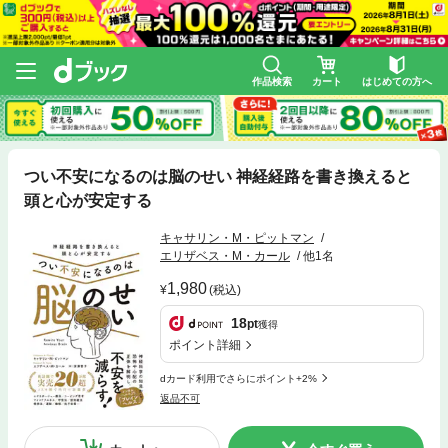
作品検索
カート
はじめての方へ
つい不安になるのは脳のせい 神経経路を書き換えると
頭と心が安定する
キャサリン・M・ピットマン
エリザベス・M・カール
他1名
1,980
(税込)
18
pt
獲得
ポイント詳細
dカード利用でさらにポイント+2%
返品不可