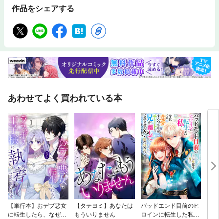
るChapter3 「大脳皮質」を理解するChapter4 不安の発生源を突き止
作品をシェアする
める＜Part2＞扁桃体で生まれる不安をコントロールするChapter5 スト
レス反応とパニック発作Chapter6 実践！リラクゼーション法Chapter7
「引き金」について知るChapter8 扁桃体の再学習Chapter9 運動と
睡眠のヒント＜Part3＞大脳皮質で生まれる不安をコントロールするChapt
er10 不安を誘発する思考パターンChapter11 大脳皮質を落ち着かせる
方法＜Bonus Chapter＞医薬品と不安な脳
あわせてよく買われている本
【単行本】おデブ悪女
【タテヨミ】あなたは
バッドエンド目前のヒ
【タ
に転生したら、なぜか
もういりません
ロインに転生した私、
リ〜