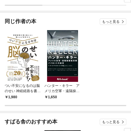
ラスボス王子様に執着
今世では恋愛するつも
されています
りがチートな兄が離し
てくれません！？@C
OMIC
同じ作者の本
もっと見る
つい不安になるのは脳
ハンター・キラー ア
のせい 神経経路を書き
メリカ空軍・遠隔操縦
換えると頭と心が安定
航空機パイロットの証
1,980
1,650
する
言 （角川ebook n
f）
すばる舎のおすすめ本
もっと見る