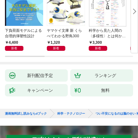
下負荷面モデルによる
ヤマケイ文庫 新 くら
科学から見た人間の
イラ
合理的弾塑性設計
べてわかる野鳥300
〈多様性〉とは何か―
と古
―遺伝科学と疑似科学
4,400
1,320
3,300
6,
新着
新着
新着
新刊配信予定
ランキング
キャンペーン
無料
漫画無料試し読みならdブック
科学・テクノロジー
つい不安になるのは脳のせい 