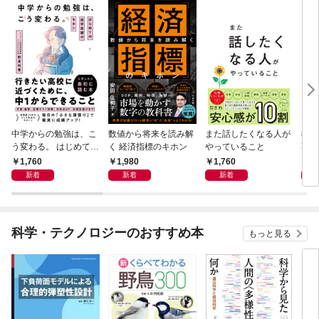
中学からの勉強は、こ
数値から将来を読み解
また話したくなる人が
83
う変わる。 はじめての
く 経済指標のキホン
やっていること
事
自学自習のキホン
1,760
1,980
1,760
1,
新着
新着
新着
科学・テクノロジーのおすすめ本
もっと見る