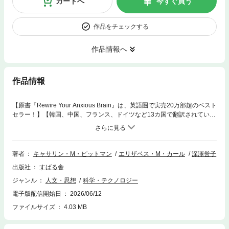
カートへ
今すぐ買う
作品をチェックする
作品情報へ
作品情報
【原書『Rewire Your Anxious Brain』は、英語圏で実売20万部超のベスト
セラー！】【韓国、中国、フランス、ドイツなど13カ国で翻訳されている
話題書】「怖くて動けない」のも、「心配で気が休まらない」のも、すべ
て脳が原因——。本書では、臨床心理士と、不安症当事者でもある作家の
二人が、脳神経科学の知見から、不安が生まれるしくみと、それらを克服
するための解決策を提示します。具体的には、脳の重要な部位である扁桃
著者
キャサリン・M・ピットマン
エリザベス・M・カール
深澤誉子
体と大脳皮質が、不安の発生において、いかに重要な役割を果たしている
出版社
すばる舎
のかを解説。恐れや不安やパニック、心配症に対する解決策を、豊富な事
例を挙げながら具体的に紹介します。本書内の「演習」を活用すること
ジャンル
人文・思想
科学・テクノロジー
で、自身の不安傾向や不安の度合いが客観的に理解でき、脳の神経経路を
電子版配信開始日
2026/06/12
書き換えて不安反応を減らす方法を学ぶことができます。突発的な恐怖
も、慢性化した心配も、本書を読めば解決！ 平常心を取り戻し、穏やか
ファイルサイズ
4.03 MB
な生活を送ることができます！【目次】＜Part1＞不安脳のしくみを知るC
hapter1 不安を誘発する二つの神経経路Chapter2 「扁桃体」を理解す