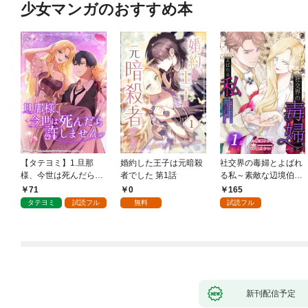
少女マンガのおすすめ本
【タテヨミ】1.旦那
婚約した王子は元暗殺
社交界の毒婦とよばれ
様、今世は死んだら許
者でした 第1話
る私～素敵な辺境伯令
しません
息に腕を折られたの
71
0
165
で、責任とってもらい
タテヨミ
試読フル
無料
試読フル
ます～［ばら売り］
第1話
新刊配信予定