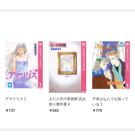
アマリリス 1
まだ八月の美術館 読み
子供はなんでも知って
切り傑作選 4
いる 1
737
543
770