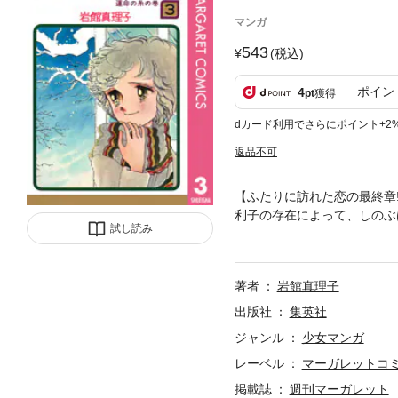
マンガ
543
(税込)
ポイン
4
pt
獲得
dカード利用でさらにポイント+2
返品不可
【ふたりに訪れた恋の最終章
利子の存在によって、しのぶ
試し読み
れていき…。すれ違い続ける
著者
岩館真理子
出版社
集英社
ジャンル
少女マンガ
レーベル
マーガレットコミッ
掲載誌
週刊マーガレット