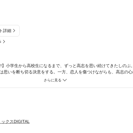
ト詳細
%
!!】小学生から高校生になるまで、ずっと高志を思い続けてきたしのぶ
は思いを断ち切る決意をする。一方、恋人を傷つけながらも、高志の心
ふたりの恋の行方は…!? 【同時収録】やっぱり女の子!? ／シンデレ
クスDIGITAL