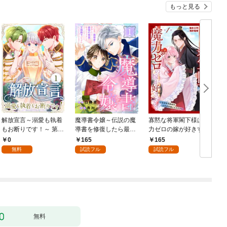
もっと見る
解放宣言～溺愛も執着
魔導書令嬢～伝説の魔
寡黙な将軍閣下様は魔
もお断りです！～ 第1
導書を修復したら最強
力ゼロの嫁が好きすぎ
話
の精霊が味方になりま
る～なぜか旦那様の心
0
165
165
した（クールな王弟殿
の声が聞こえます！？
無料
試読フル
試読フル
下がなぜかいつもそば
～［1話売り］ story0
にいます）～［ばら売
1
り］ 第1話
無料