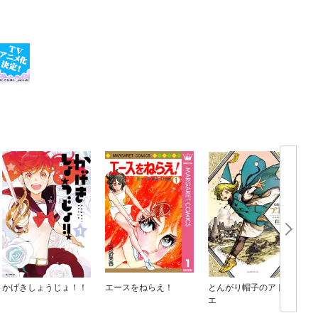
かげきしょうじょ！！
エースをねらえ！
とんがり帽子のアトリ
P
エ
n