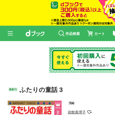
作品検索
カート
ふたりの童話 3
最新刊
完結
岩館真理子