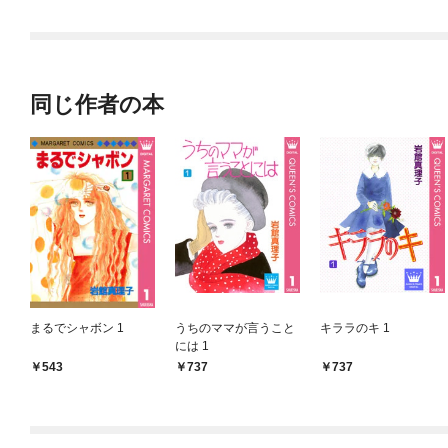
なります！ 試し読み
まとめ本
同じ作者の本
まるでシャボン 1
うちのママが言うこと
キララのキ 1
には 1
543
737
737