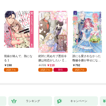
視線が絡んで、熱にな
絶対に死ぬモブ悪役令
誰にも愛されなかった
る 1
嬢は初恋がしたい【単
醜穢令嬢が幸せになる
行本版】 1巻
まで 1
198
770
110
792
試読フル
試読フル
割引
試読フル
ランキング
キャンペーン