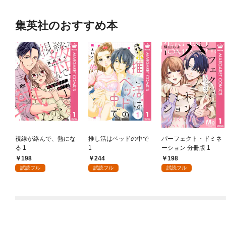
集英社のおすすめ本
視線が絡んで、熱にな
推し活はベッドの中で
パーフェクト・ドミネ
る 1
1
ーション 分冊版 1
198
244
198
試読フル
試読フル
試読フル