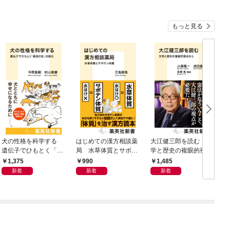
もっと見る
犬の性格を科学する
はじめての漢方相談薬
大江健三郎を読む 文
ヤ
遺伝子でひもとく「最
局 水草体質とサボテ
学と歴史の複眼的視点
N
良の友」の進化
ン体質
から
1,375
990
1,485
新着
新着
新着