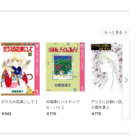
もっと見る
ガラスの花束にして 1
冷蔵庫にパイナップ
アリスにお願い 読み切
ル・パイ 1
り傑作選 1
集
543
770
770