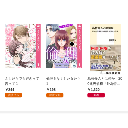
ふしだらでも好きって
倫理をなくした女たち
為替介入とは何か 20
言って 1
1
0兆円規模「外為特
会」が生まれた謎
244
198
1,320
試読フル
試読フル
新着