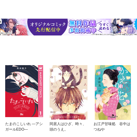
たまのこしいれ —アシ
同居人はひざ、時々、
お江戸甘味処 谷中は
ガールEDO—
頭のうえ。
つねや