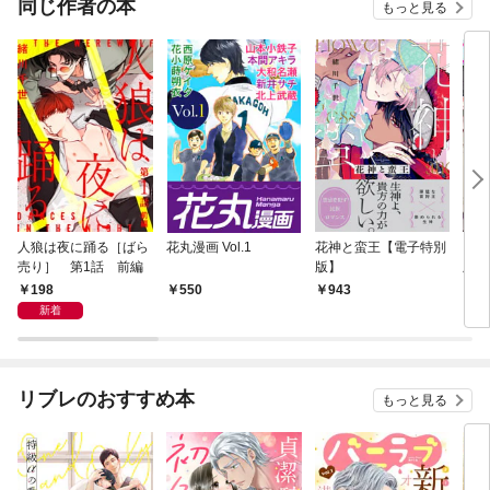
同じ作者の本
もっと見る
人狼は夜に踊る［ばら
花丸漫画 Vol.1
花神と蛮王【電子特別
カー
売り］ 第1話 前編
版】
版 
198
550
943
3,
新着
リブレのおすすめ本
もっと見る