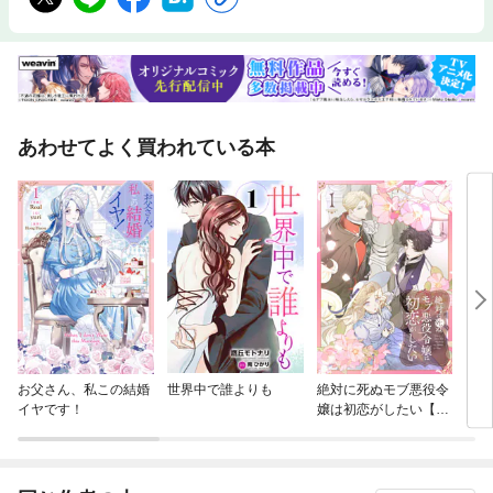
あわせてよく買われている本
お父さん、私この結婚
世界中で誰よりも
絶対に死ぬモブ悪役令
ミス
イヤです！
嬢は初恋がしたい【単
行本版】