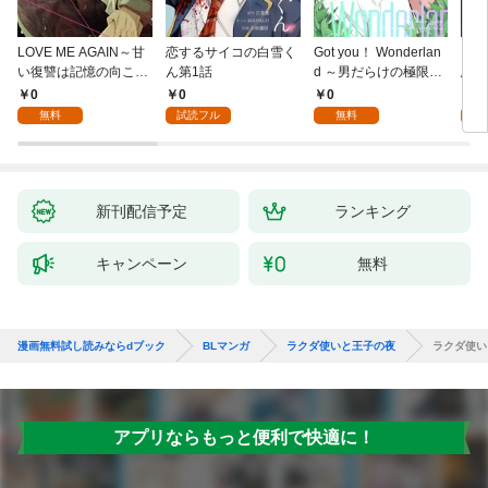
LOVE ME AGAIN～甘
恋するサイコの白雪く
Got you！ Wonderlan
ビバ
い復讐は記憶の向こう
ん第1話
d ～男だらけの極限ラ
鳥は
側～(1)
ブ～(1)
【全
0
0
0
0
無料
試読フル
無料
新刊配信予定
ランキング
キャンペーン
無料
漫画無料試し読みならdブック
BLマンガ
ラクダ使いと王子の夜
ラクダ使い
アプリならもっと便利で快適に！