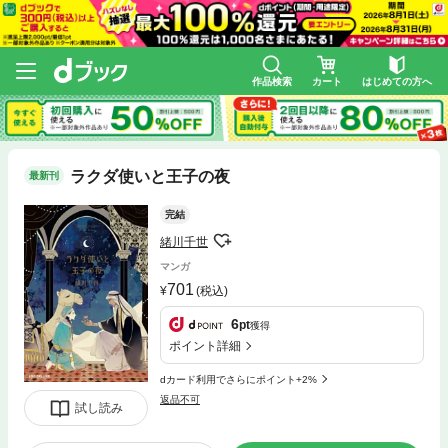
作品検索
カート
はじめての方へ
ラクダ使いと王子の夜
最新刊
完結
緒川千世
マンガ
701
(税込)
6
pt
獲得
ポイント詳細
dカード利用でさらにポイント+2%
返品不可
試し読み