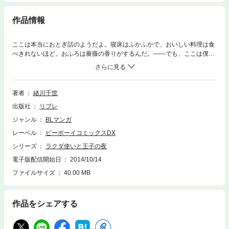
作品情報
ここは本当におとぎ話のようだよ。寝床はふかふかで、おいしい料理は食
べきれないほど。おふろは薔薇の香りがするんだ。——でも、ここは僕の
生きる場所じゃない。キャラバンの孤独な少年が、砂漠で出会ったのは王
子様でした。素敵な夢があって、努力家で、とても優しい王子様。知れば
知るほど、つのる想いを止められない少年でしたが、出て行く決心をして
——。広い夜空に瞬く小さな星のような、慎ましくも純粋な恋のおとぎ
著者
緒川千世
話。
出版社
リブレ
ジャンル
BLマンガ
レーベル
ビーボーイコミックスDX
シリーズ
ラクダ使いと王子の夜
電子版配信開始日
2014/10/14
ファイルサイズ
40.00 MB
作品をシェアする