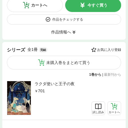
カートへ
今すぐ買う
作品をチェックする
作品情報へ
全1冊
シリーズ
お気に入り登録
完結
未購入巻をまとめて買う
1巻から
|
最新刊から
ラクダ使いと王子の夜
701
試し読み
カートへ