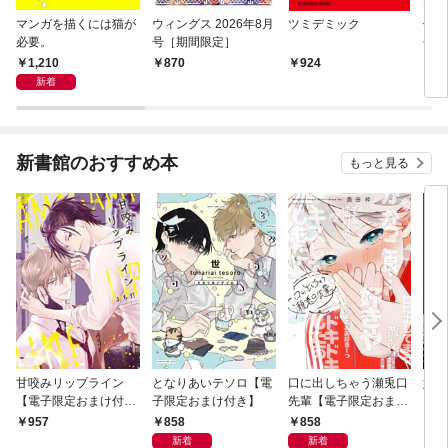
マンガを描くには猫が
ウィングス 2026年8月
ツミデミック
俺は
必要。
号［期間限定］
せん
け付
1,210
870
924
7
新着
新書館のおすすめ本
もっと見る
甘咬みリップライン
となりあいテソロ【電
口に出しちゃう瀬兎口
奸臣
【電子限定おまけ付
子限定おまけ付き】
先輩【電子限定おまけ
き】
付き】
858
858
957
8
新着
新着