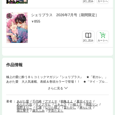
試し読み
カートへ
シェリプラス 2026年7月号［期間限定］
855
試し読み
カートへ
作品情報
極上の愛に酔うＢＬコミックマガジン『シェリプラス』 ★「初カレ。」
あがた愛 大人気連載、表紙＆巻頭カラーで登場！！ ★「マイ・ブル
ー・マリア」千代崎 新連載スタート、カラーつき！！ ★「午後のみど
りで待ち合わせ」アマミヤ 大人気連載最終回、カラーつき！！ 「堕落
家族論 番外篇」鶴亀まよ 「飴色パラドックス」夏目イサク 「セブンテ
ィーンシロップス」あらた六花 「俺はヒロインになれません。破！」サ
著者
あがた愛
千代崎
アマミヤ
鶴亀まよ
夏目イサク
あらた六花
サノアサヒ
ユキムラ
一穂ミチ
鳴坂リン
ノアサヒ 「イエスかノーか半分か」ユキムラ×一穂ミチ 「梓くんの溺
猫野まりこ
七瀬
なりた晴ノ
畠たかし
林らいす
愛ミニスケープ」鳴坂リン 「カジノの帝王は夜に囁く」猫野まりこ
堀江蟹子
露久ふみ
宇良たまじ
「キャントバック」七瀬 「甘くて青い、運命の」なりた晴ノ 「田中恋