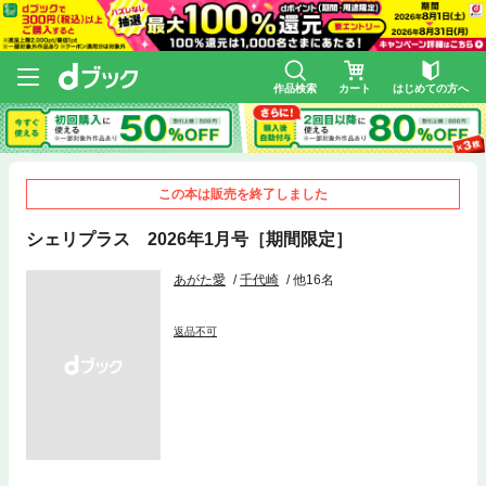
作品検索
カート
はじめての方へ
この本は販売を終了しました
シェリプラス 2026年1月号［期間限定］
あがた愛
千代崎
他16名
返品不可