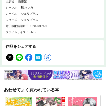
出版社
新書館
太郎の終末」畠たかし ☆ショートコミック「堕落家族論 おかわり！」鶴
亀まよ ☆ショートコミック「ちょっとドMなカズネくん」猫野まりこ
ジャンル
BLマンガ
☆ショートコミック「マンガを描くには猫が必要。」林らいす ☆ショー
レーベル
シェリプラス
トコミック「にっちもさっちも」堀江蟹子 ☆レポートマンガ「ドラマC
シリーズ
シェリプラス
D「后宮のオメガ」アフレコレポート」露久ふみ ☆キャストインタビュ
ー「露久ふみ原作ドラマCD『后宮のオメガ』キャストインタビュー」
電子版配信開始日
2025/12/26
☆イラストエッセイ「萌えモノ語り」宇良たまじ ●表紙／あがた愛 ※こ
ファイルサイズ
- MB
ちらの作品は2026年6月29日までの期間限定配信となります※ 電子版
「シェリプラス」内に掲載されている広告・情報・価格は紙版で発行した
当時のものとなります。電子版には付録は含まれていない場合がございま
す。プレゼント・アンケート等は締め切りが過ぎているものや受付対象外
作品をシェアする
のものもございますので、何卒ご了承ください。
あわせてよく買われている本