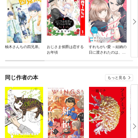
柚木さんちの四兄弟。
おじさま侯爵は恋する
すれちがい愛 ～結納の
うる
お年頃
日に渡されたのは、一
枚の契約書でした～ 分
冊版
同じ作者の本
もっと見る