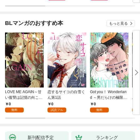
BLマンガのおすすめ本
もっと見る
LOVE ME AGAIN～甘
恋するサイコの白雪く
Got you！ Wonderlan
ビバ
い復讐は記憶の向こう
ん第1話
d ～男だらけの極限ラ
鳥は
側～(1)
ブ～(1)
【全
0
0
0
0
無料
試読フル
無料
新刊配信予定
ランキング