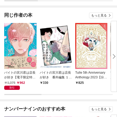
兄様とあまあまスロー
ライフを楽しんでいま
す—
同じ作者の本
もっと見る
バイトの宮川君は店長
バイトの宮川君は店長
Tulle 5th Anniversary
制服
が好き【電子限定特典
が好き 番外編集 １
Anthology 2023【分冊
定漫
つき】
ネコちゃんだから全て
版1】
1,375
962
330
825
6
が許されるみゃ～かわ
割引
君。編
ナンバーナインのおすすめ本
もっと見る