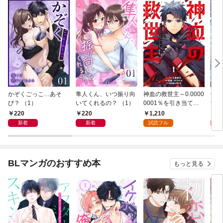
かぞくごっこ…あそ
隼人くん、いつ振り向
神血の救世主～0.0000
俺だ
び？ （1）
いてくれるの？ （1）
0001％を引き当て最
世界
強へ～【電子書籍特典
めら
220
220
1,210
9
付】（１）
（１
新着
新着
試読フル
試
BLマンガのおすすめ本
もっと見る