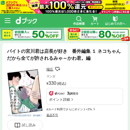
作品検索
カート
はじめての方へ
バイトの宮川君は店長が好き 番外編集 １ ネコちゃん
だから全てが許されるみゃ～かわ君。編
端丘
マンガ
330
(税込)
3
pt
獲得
ポイント詳細
dカード利用でさらにポイント+2%
返品不可
試し読み