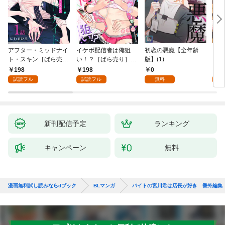
アフター・ミッドナイ
イケボ配信者は俺狙
初恋の悪魔【全年齢
ライ
ト・スキン［ばら売
い！？［ばら売り］
版】(1)
【全
り］ 第1話
第1話
198
198
0
0
試読フル
試読フル
無料
新刊配信予定
ランキング
キャンペーン
無料
漫画無料試し読みならdブック
BLマンガ
バイトの宮川君は店長が好き 番外編集