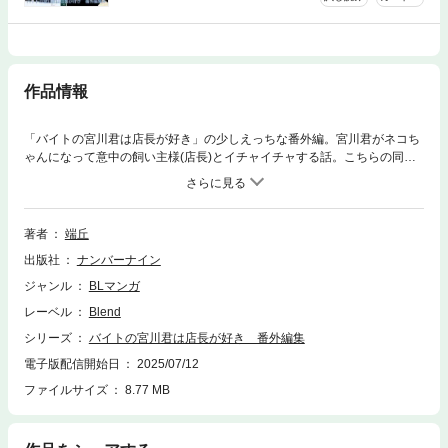
作品情報
「バイトの宮川君は店長が好き」の少しえっちな番外編。宮川君がネコち
ゃんになって意中の飼い主様(店長)とイチャイチャする話。こちらの同人
誌は、『バイトの宮川君は店長が好き』の作者が個人で制作・発行してい
る作品です。 コミックスに収録されない同人誌独自のエピソードをお楽し
みいただけますので、ぜひコミックスと併せてご覧いただければ幸いで
す。 ※こちらは個人制作の都合上、価格設定が一般書籍と異なりますが、
著者
端丘
心を込めてお届けしています♡なお、現在発売中の「バイトの宮川君は店
出版社
ナンバーナイン
長が好き」本編は同人誌をお読みいただかなくてもコミックス単体で十分
にお楽しみいただける構成となっておりますので、ご安心ください♡24ペ
ジャンル
BLマンガ
ージ
レーベル
Blend
シリーズ
バイトの宮川君は店長が好き 番外編集
電子版配信開始日
2025/07/12
ファイルサイズ
8.77 MB