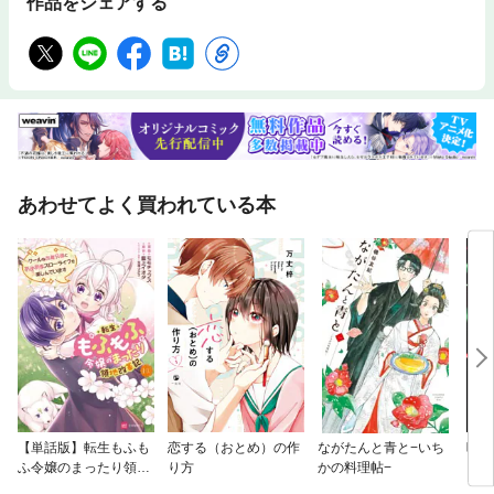
作品をシェアする
あわせてよく買われている本
【単話版】転生もふも
恋する（おとめ）の作
ながたんと青と−いち
吸血
ふ令嬢のまったり領地
り方
かの料理帖−
ち
改革記 —クールなお義