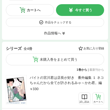
カートへ
今すぐ買う
作品をチェックする
作品情報へ
シリーズ
全4冊
お気に入り登録
未購入巻をまとめて買う
1巻から
|
最新刊から
バイトの宮川君は店長が好き 番外編集 １ ネコ
ちゃんだから全てが許されるみゃ～かわ君。編
330
試し読み
カートへ