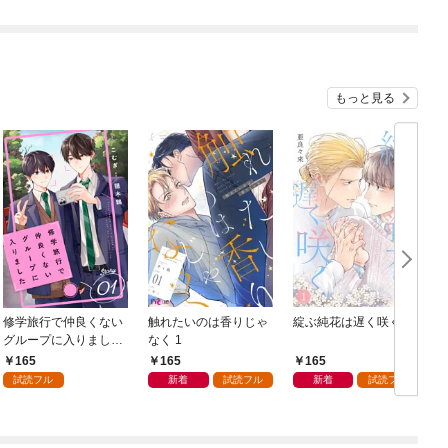
もっと見る
修学旅行で仲良くない
触れたいのは香りじゃ
綻ぶ純花は遅く咲く 1
グループに入りました
なく 1
【単話版】1巻
165
165
165
試読フル
新着
試読フル
新着
試読フル