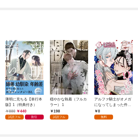
薄明に充ちる【単行本
穏やかな執着（フルカ
アルファ騎士がオメガ
版】1（特典付き）
ラー） 1
になってしまった件～
最強α騎士団長の俺
880
440
198
0
が、世話焼きα部下か
試読フル
割引
試読フル
無料
ら執着溺愛されていま
す～【第1話】（ヴィ
オラコミックス）