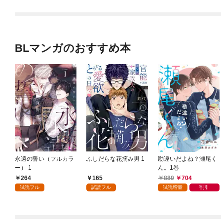
BLマンガのおすすめ本
永遠の誓い（フルカラ
ふしだらな花摘み男 1
勘違いだよね？瀬尾く
ー） 1
ん。1巻
264
165
880
704
試読フル
試読フル
試読増量
割引