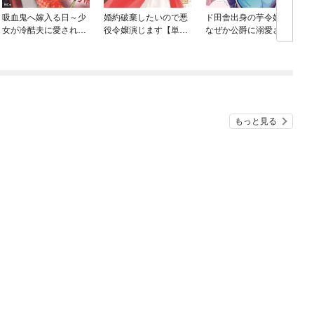
吸血鬼へ嫁入る日～少
婚約破棄したいので悪
ド田舎出身の芋令嬢、
女が冷酷夫に愛された
役令嬢演じます【単行
なぜか公爵に溺愛され
記録～
本版】
る
もっと見る