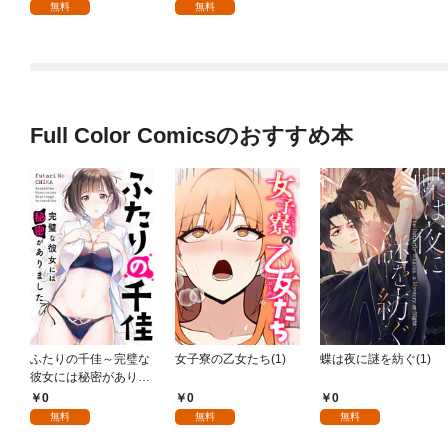
無料
無料
Full Color Comicsのおすすめ本
ふたりの千佳～完璧な
女子寮の乙女たち(1)
蝶は夜に謎を紡ぐ(1)
彼女には秘密がありま
した(1)
0
0
0
無料
無料
無料