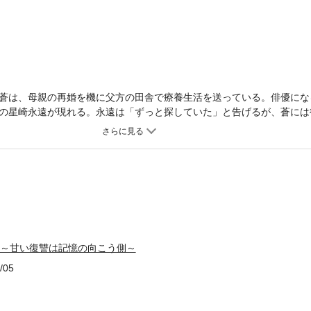
蒼は、母親の再婚を機に父方の田舎で療養生活を送っている。俳優にな
の星崎永遠が現れる。永遠は「ずっと探していた」と告げるが、蒼には
との再会に戸惑い、距離を置こうとする蒼。そんな彼に永遠は、2人が
。過去と現在が交錯する中、蒼の心は揺れ動く。
GAIN～甘い復讐は記憶の向こう側～
/05