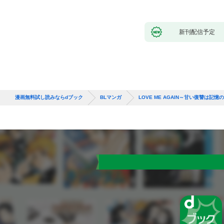
新刊配信予定
漫画無料試し読みならdブック
BLマンガ
LOVE ME AGAIN～甘い復讐は記