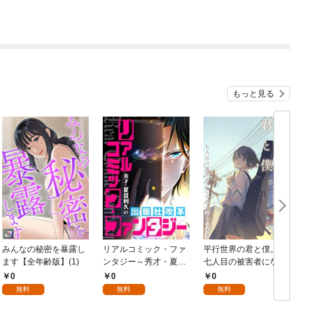
もっと見る
みんなの秘密を暴露し
リアルコミック・ファ
平行世界の君と僕。～
O
ます【全年齢版】(1)
ンタジー～秀才・夏目
七人目の被害者になる
齢
利久の出版社改革(1)
君に託した未来～(1)
0
0
0
無料
無料
無料