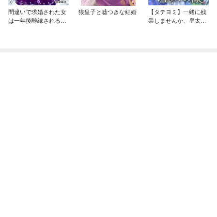
間違いで求婚された女
狼皇子と嘘つきな結婚
【タテヨミ】一緒に残
は一年後離縁される
業しませんか、皇太子
【完全版】
様