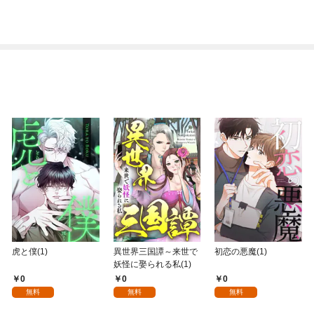
虎と僕(1)
異世界三国譚～来世で
初恋の悪魔(1)
妖怪に娶られる私(1)
0
0
0
無料
無料
無料