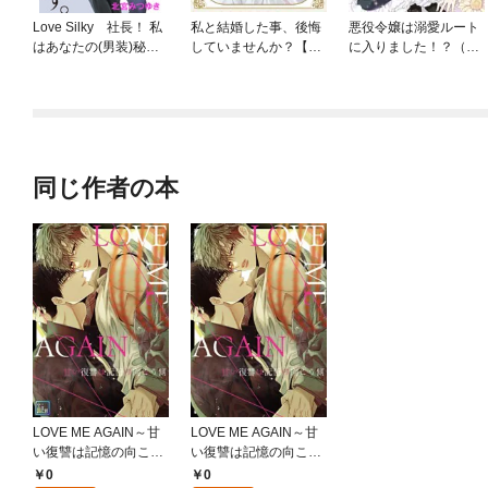
Love Silky 社長！ 私
私と結婚した事、後悔
悪役令嬢は溺愛ルート
はあなたの(男装)秘書
していませんか？【単
に入りました！？（コ
です。
行本版】
ミック）
同じ作者の本
LOVE ME AGAIN～甘
LOVE ME AGAIN～甘
い復讐は記憶の向こう
い復讐は記憶の向こう
側～【全年齢版】(1)
側～(1)
0
0