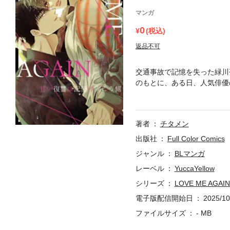
マンガ
0
(税込)
返品不可
交通事故で記憶を失った緑川
のもとに、ある日、人気俳優
切ない。過去の自分を知る彼
ったことを語り、キスを迫る
著者
チタメン
出版社
Full Color Comics
ジャンル
BLマンガ
レーベル
YuccaYellow
シリーズ
LOVE ME A
電子版配信開始日
2025/10
ファイルサイズ
- MB