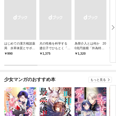
はじめての漢方相談薬
犬の性格を科学する
為替介入とは何か 20
大江
局 水草体質とサボテ
遺伝子でひもとく「最
0兆円規模「外為特
学と
ン体質
良の友」の進化
会」が生まれた謎
から
￥990
￥1,375
￥1,320
￥1,
少女マンガのおすすめ本
もっと見る