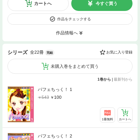
カートへ
今すぐ買う
作品をチェックする
作品情報へ
全22冊
シリーズ
お気に入り登録
完結
未購入巻をまとめて買う
1巻から
|
最新刊から
パフェちっく！ 1
543
100
1冊無料
カートへ
パフェちっく！ 2