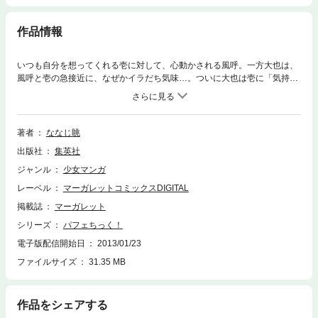
作品情報
いつも自分を想ってくれる壱に対して、心動かされる風呼。一方大也は、
風呼と壱の急接近に、なぜかイラだち気味…。ついに大也は壱に「気持ち
をはっきりさせろ」と詰めよって…!?
著者
ななじ眺
出版社
集英社
ジャンル
少女マンガ
レーベル
マーガレットコミックスDIGITAL
掲載誌
マーガレット
シリーズ
パフェちっく！
電子版配信開始日
2013/01/23
ファイルサイズ
31.35 MB
作品をシェアする