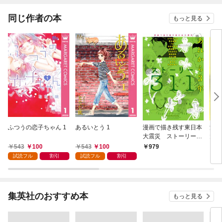
同じ作者の本
もっと見る
ふつうの恋子ちゃん 1
あるいとう 1
漫画で描き残す東日本
漫画
大震災 ストーリー31
大震
1 あれから3年
1
543
100
543
100
979
8
試読フル
割引
試読フル
割引
集英社のおすすめ本
もっと見る