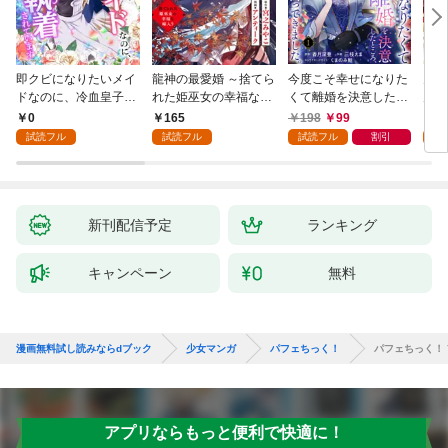
即クビになりたいメイ
龍神の最愛婚 ～捨てら
今度こそ幸せになりた
鬼条
ドなのに、冷血皇子に
れた姫巫女の幸福な嫁
くて離婚を決意したと
見初
執着されています第1
入り～: 1
ころ、無表情な旦那様
～１
0
165
198
99
1
話
が「愛してる」と言っ
試読フル
試読フル
試読フル
割引
試
てきました。1
新刊配信予定
ランキング
キャンペーン
無料
漫画無料試し読みならdブック
少女マンガ
パフェちっく！
パフェちっく！ 
アプリならもっと便利で快適に！