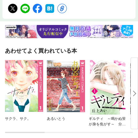
あわせてよく買われている本
サクラ、サク。
あるいとう
ギルティ ～鳴かぬ蛍
今日
が身を焦がす～ 分冊
っ！
版