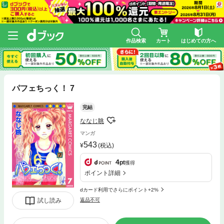
作品検索
カート
はじめての方へ
パフェちっく！ 7
完結
ななじ眺
マンガ
543
(税込)
4
pt
獲得
ポイント詳細
dカード利用でさらにポイント+2%
試し読み
返品不可