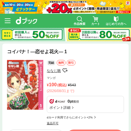
作品検索
カート
はじめての方へ
コイバナ！―恋せよ花火― 1
完結
無料
割引
ななじ眺
マンガ
100
(税込)
543
(2026/08/31まで)
0
pt
獲得
ポイント詳細
dカード利用でさらにポイント+2%
返品不可