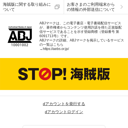
海賊版に関する取り組みに
お客さまのご利用端末から
ついて
の情報の外部送信について
ABJマークは、この電子書店・電子書籍配信サービス
が、著作権者からコンテンツ使用許諾を得た正規版配
信サービスであることを示す登録商標（登録番号 第
6091713号）です。
ABJマークの詳細、ABJマークを掲示しているサービス
の一覧はこちら
→
https://aebs.or.jp/
dアカウントを発行する
dアカウントログイン