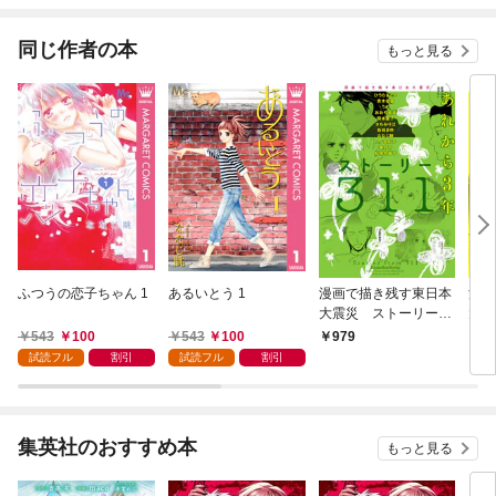
同じ作者の本
もっと見る
ふつうの恋子ちゃん 1
あるいとう 1
漫画で描き残す東日本
漫画
大震災 ストーリー31
大震
1 あれから3年
1
543
100
543
100
979
8
試読フル
割引
試読フル
割引
集英社のおすすめ本
もっと見る