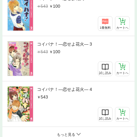
543
100
1冊無料
カートへ
コイバナ！―恋せよ花火― 3
543
100
試し読み
カートへ
コイバナ！―恋せよ花火― 4
543
試し読み
カートへ
もっと見る