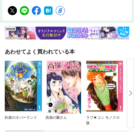
あわせてよく買われている本
約束のネバーランド
高嶺の蘭さん
ラブ★コン モノクロ
LOV
版