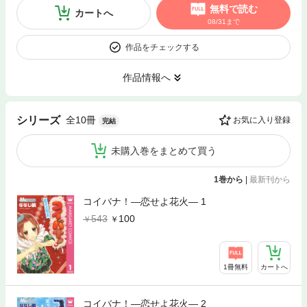
無料で読む
カートへ
08/31まで
作品をチェックする
作品情報へ
全10冊
シリーズ
お気に入り登録
完結
未購入巻をまとめて買う
1巻から
|
最新刊から
コイバナ！―恋せよ花火― 1
543
100
1冊無料
カートへ
コイバナ！―恋せよ花火― 2