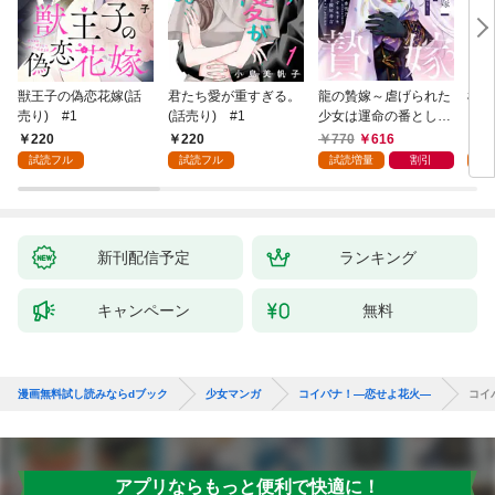
獣王子の偽恋花嫁(話
君たち愛が重すぎる。
龍の贄嫁～虐げられた
桜と
売り) #1
(話売り) #1
少女は運命の番として
愛される～ 1巻
220
220
770
616
2
試読フル
試読フル
試読増量
割引
試
新刊配信予定
ランキング
キャンペーン
無料
漫画無料試し読みならdブック
少女マンガ
コイバナ！―恋せよ花火―
コイ
アプリならもっと便利で快適に！