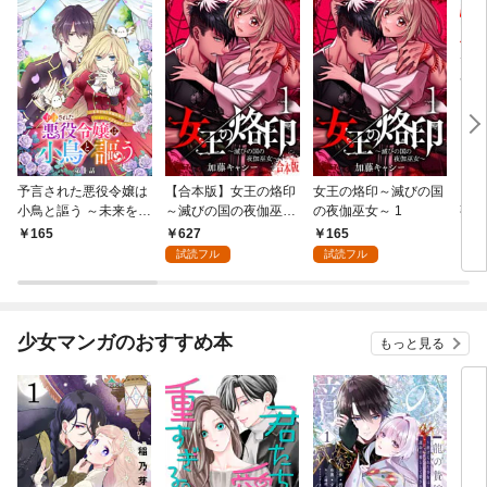
予言された悪役令嬢は
【合本版】女王の烙印
女王の烙印～滅びの国
【単
小鳥と謳う ～未来を知
～滅びの国の夜伽巫女
の夜伽巫女～ 1
熟れ
る専属執事に「君を救
～ 1
たり
627
165
165
1
う」と言われました～
試読フル
試読フル
分冊版 第1話
少女マンガのおすすめ本
もっと見る