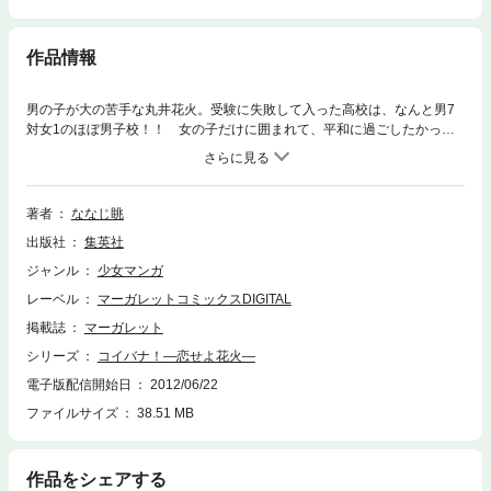
作品情報
男の子が大の苦手な丸井花火。受験に失敗して入った高校は、なんと男7
対女1のほぼ男子校！！ 女の子だけに囲まれて、平和に過ごしたかった
のに、オレ様オトコの宇野誓に目をつけられて…花火の受難の日々が今始
まる！！
著者
ななじ眺
出版社
集英社
ジャンル
少女マンガ
レーベル
マーガレットコミックスDIGITAL
掲載誌
マーガレット
シリーズ
コイバナ！―恋せよ花火―
電子版配信開始日
2012/06/22
ファイルサイズ
38.51 MB
作品をシェアする