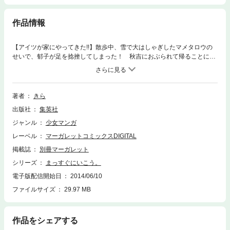
作品情報
【アイツが家にやってきた!!】散歩中、雪で大はしゃぎしたマメタロウの
せいで、郁子が足を捻挫してしまった！ 秋吉におぶられて帰ることにな
った郁子は、両親に秋吉を紹介するのだが…なぜか2人の関係はぎこちな
くって…。一方、ケガの原因を作ったマメタロウは、激しく自粛モード
に。不器用な2人＋1匹のほんわかラブストーリー・第3巻。
著者
きら
出版社
集英社
ジャンル
少女マンガ
レーベル
マーガレットコミックスDIGITAL
掲載誌
別冊マーガレット
シリーズ
まっすぐにいこう。
電子版配信開始日
2014/06/10
ファイルサイズ
29.97 MB
作品をシェアする