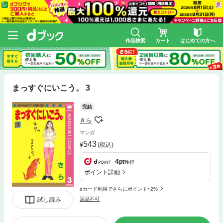
作品検索
カート
はじめての方へ
まっすぐにいこう。 3
完結
きら
マンガ
543
(税込)
4
pt
獲得
ポイント詳細
dカード利用でさらにポイント+2%
試し読み
返品不可