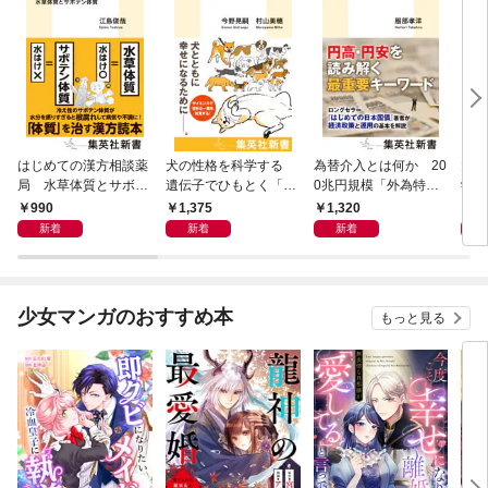
はじめての漢方相談薬
犬の性格を科学する
為替介入とは何か 20
大江
局 水草体質とサボテ
遺伝子でひもとく「最
0兆円規模「外為特
学と
ン体質
良の友」の進化
会」が生まれた謎
から
990
1,375
1,320
1,
新着
新着
新着
少女マンガのおすすめ本
もっと見る