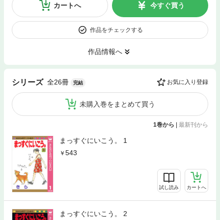
カートへ
今すぐ買う
作品をチェックする
作品情報へ
全26冊
シリーズ
お気に入り登録
完結
未購入巻をまとめて買う
1巻から
|
最新刊から
まっすぐにいこう。 1
543
試し読み
カートへ
まっすぐにいこう。 2