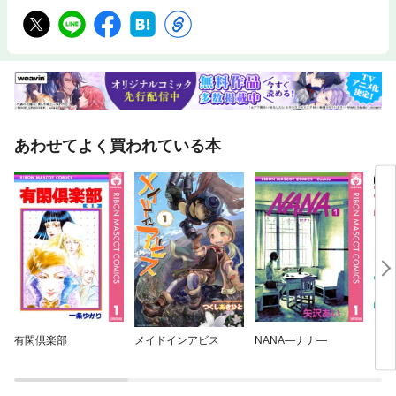
あわせてよく買われている本
有閑倶楽部
メイドインアビス
NANA—ナナ—
きみ