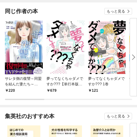
同じ作者の本
もっと見る
サレタ側の復讐～同盟
夢ってなくちゃダメで
夢ってなくちゃダメで
OH
を結んだ妻たち～
すか???【単行本版】
すか??? 1巻
ぐに
（1）
1巻
場合
220
679
121
6
集英社のおすすめ本
もっと見る