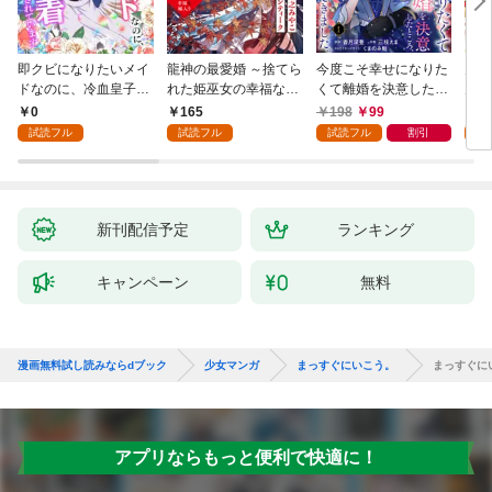
即クビになりたいメイ
龍神の最愛婚 ～捨てら
今度こそ幸せになりた
鬼条
ドなのに、冷血皇子に
れた姫巫女の幸福な嫁
くて離婚を決意したと
見初
執着されています第1
入り～: 1
ころ、無表情な旦那様
～１
0
165
198
99
1
話
が「愛してる」と言っ
試読フル
試読フル
試読フル
割引
試
てきました。1
新刊配信予定
ランキング
キャンペーン
無料
漫画無料試し読みならdブック
少女マンガ
まっすぐにいこう。
まっすぐにい
アプリならもっと便利で快適に！