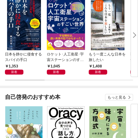
日本を静かに侵食する
ロケット･人工衛星･宇
もう一度こんな日本を
朝の
スパイの手口
宙ステーションのすご
旅したい
分以
い世界
ムに
1,353
1,045
1,408
1,
新着
新着
新着
自己啓発のおすすめ本
もっと見る