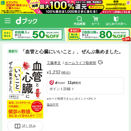
作品検索
カート
はじめての方へ
「血管と心臓にいいこと」、ぜんぶ集めました。
最新刊
工藤孝文
ホームライフ取材班
1,232
(税込)
11
pt
獲得
ポイント詳細
dカード利用でさらにポイント+2%
返品不可
試し読み