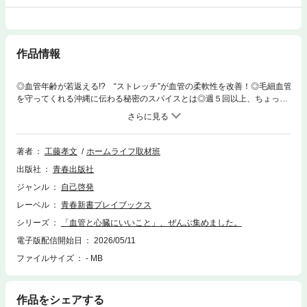
作品情報
◎血管年齢が若返える!? “ストレッチ”が血管の柔軟性を改善！◎毛細血管
を守ってくれる沖縄に伝わる秘密のスパイスとは◎週５回以上、ちょっと
熱めの入浴が、血圧を守る◎３つのスーパーフードが、心臓を強く保
つ・・・など. 健診結果が気になる高血圧、動脈硬化、コレステロール、
中性脂肪といった健診結果が気になる項目に直結する血管と心臓を健やか
に保つための習慣を多角的に紹介する。
著者
工藤孝文
ホームライフ取材班
出版社
青春出版社
ジャンル
自己啓発
レーベル
青春新書プレイブックス
シリーズ
「血管と心臓にいいこと」、ぜんぶ集めました。
電子版配信開始日
2026/05/11
ファイルサイズ
- MB
作品をシェアする