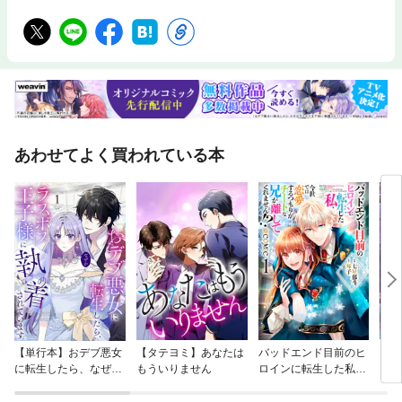
あわせてよく買われている本
【単行本】おデブ悪女
【タテヨミ】あなたは
バッドエンド目前のヒ
【タ
に転生したら、なぜか
もういりません
ロインに転生した私、
リ〜
ラスボス王子様に執着
今世では恋愛するつも
されています
りがチートな兄が離し