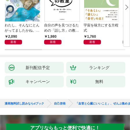
わたし、そんなにとん
自分の声を見つけるた
宇宙を味方にする方程
基地
がってましたかね。
めの「話し方」の教
式
るた
獅子座、Ａ型、丙午は
室 Ｏｒａｃｙ（オラ
2,090
1,980
1,760
2,
めぐる
シー）
新着
新着
新着
新刊配信予定
ランキング
キャンペーン
無料
漫画無料試し読みならdブック
自己啓発
「血管と心臓にいいこと」、ぜんぶ集め
アプリならもっと便利で快適に！