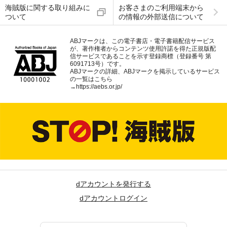
海賊版に関する取り組みに
お客さまのご利用端末から
ついて
の情報の外部送信について
ABJマークは、この電子書店・電子書籍配信サービス
が、著作権者からコンテンツ使用許諾を得た正規版配
信サービスであることを示す登録商標（登録番号 第
6091713号）です。
ABJマークの詳細、ABJマークを掲示しているサービス
の一覧はこちら
→
https://aebs.or.jp/
dアカウントを発行する
dアカウントログイン