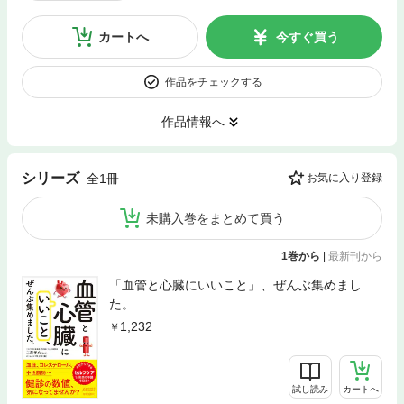
カートへ
今すぐ買う
作品をチェックする
作品情報へ
シリーズ
全1冊
お気に入り登録
未購入巻をまとめて買う
1巻から
|
最新刊から
「血管と心臓にいいこと」、ぜんぶ集めまし
た。
1,232
試し読み
カートへ