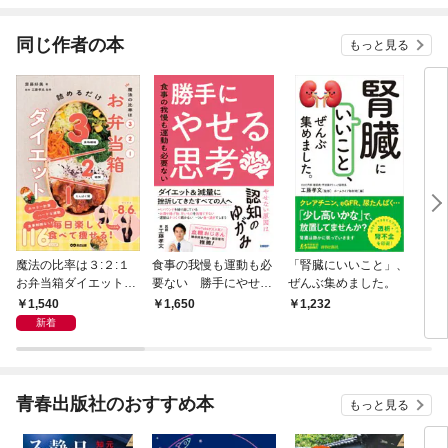
てくれません！？@C
OMIC
同じ作者の本
もっと見る
魔法の比率は３:２:１
食事の我慢も運動も必
「腎臓にいいこと」、
「血
お弁当箱ダイエット―
要ない 勝手にやせる
ぜんぶ集めました。
と」
―毎日楽しく食べて痩
思考
た。
1,540
1,650
1,232
1,
せる１１６レシピ
新着
青春出版社のおすすめ本
もっと見る